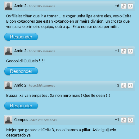
Amio 2
+6
·
hace 285 semanas
Os filiales tiñan que ir a tomar ...e xogar unha liga entre eles, ves o Celta
B con xogadores que estan xogando en primeira division, un croata que
ven para o primeiro equipo, outro q... Esto non se debia permitir.
Responder
Amio 2
+1
·
hace 285 semanas
Gooool di Guijuelo !!!!
Responder
Amio 2
+3
·
hace 285 semanas
Buaaa, xa van empates . Xa non miro máis ! Que lle dean !!!
Responder
Compos
+1
·
hace 285 semanas
Mejor que ganase el CeltaB, no lo ibamos a pillar. Asi el guijuelo
descartado ya