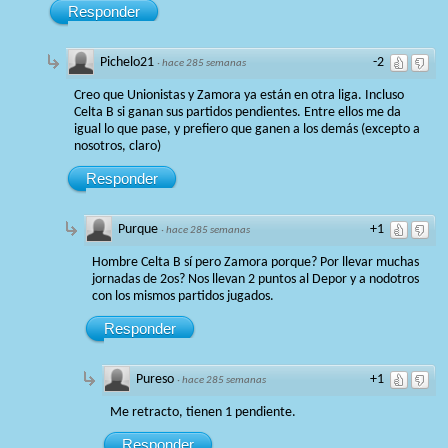
Responder
Pichelo21
-2
·
hace 285 semanas
Creo que Unionistas y Zamora ya están en otra liga. Incluso
Celta B si ganan sus partidos pendientes. Entre ellos me da
igual lo que pase, y prefiero que ganen a los demás (excepto a
nosotros, claro)
Responder
Purque
+1
·
hace 285 semanas
Hombre Celta B sí pero Zamora porque? Por llevar muchas
jornadas de 2os? Nos llevan 2 puntos al Depor y a nodotros
con los mismos partidos jugados.
Responder
Pureso
+1
·
hace 285 semanas
Me retracto, tienen 1 pendiente.
Responder