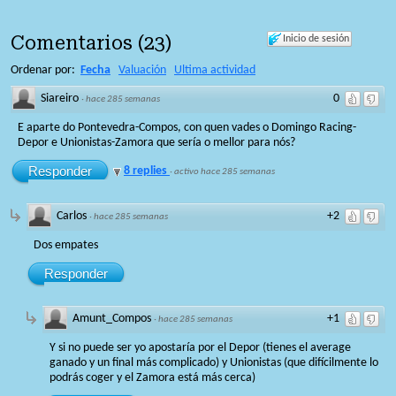
Comentarios
(
23
)
Inicio de sesión
Ordenar por:
Fecha
Valuación
Ultima actividad
Siareiro
0
·
hace 285 semanas
E aparte do Pontevedra-Compos, con quen vades o Domingo Racing-
Depor e Unionistas-Zamora que sería o mellor para nós?
Responder
8 replies
·
activo hace 285 semanas
Carlos
+2
·
hace 285 semanas
Dos empates
Responder
Amunt_Compos
+1
·
hace 285 semanas
Y si no puede ser yo apostaría por el Depor (tienes el average
ganado y un final más complicado) y Unionistas (que difícilmente lo
podrás coger y el Zamora está más cerca)