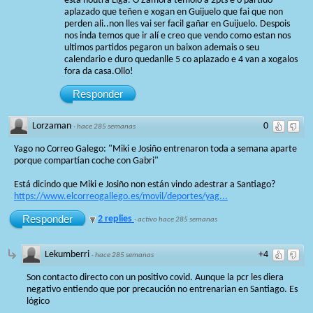
está noutra Liga. O Zamora temolo a 2pts e o partido
aplazado que teñen e xogan en Guijuelo que fai que non
perden ali..non lles vai ser facil gañar en Guijuelo. Despois
nos inda temos que ir alí e creo que vendo como estan nos
ultimos partidos pegaron un baixon ademais o seu
calendario e duro quedanlle 5 co aplazado e 4 van a xogalos
fora da casa.Ollo!
Responder
Lorzaman
0
·
hace 285 semanas
Yago no Correo Galego: "Miki e Josiño entrenaron toda a semana aparte
porque compartían coche con Gabri"
Está dicindo que Miki e Josiño non están vindo adestrar a Santiago?
https://www.elcorreogallego.es/movil/deportes/yag...
Responder
2 replies
·
activo hace 285 semanas
Lekumberri
+4
·
hace 285 semanas
Son contacto directo con un positivo covid. Aunque la pcr les diera
negativo entiendo que por precaución no entrenarian en Santiago. Es
lógico