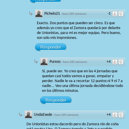
Pichelo21
-1
·
hace 285 semanas
Exacto. Dos puntos que pueden ser cinco. Es que
además yo creo que el Zamora quedará por delante
de Unionistas, para mí es mejor equipo. Pero bueno,
son solo mis impresiones.
Responder
Pureso
+4
·
hace 285 semanas
Sí, puede ser. Yo creo que en las 4 jornadas que
quedan casi todos vamos a ganar, empatar y
perder. Nadie le va a recortar 12 puntos ni 9 ni 7 a
nadie... Veo una última jornada decidiéndose todo
en los últimos minutos.
Responder
UndaEsede
+4
·
hace 285 semanas
De Unionistas estou dacordo pero do Zamora nin de coña