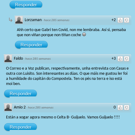
Responder
Lorzaman
+2
·
hace 285 semanas
Ahh certo que Gabri ten Covid, non me lembraba. Así si, pensaba
que non viñan porque non tiñan coche
Responder
Faldo
+3
·
hace 285 semanas
O Correo e a Voz publican, respectivamente, unha entrevista con Casas e
outra con Luisito. Son interesantes as dúas. O que máis me gustou ler foi
a humildade do capitán do Compostela. Ten os pés na terra e iso está
moi ben.
Responder
Amio 2
0
·
hace 285 semanas
Están a xogar agora mesmo o Celta B- Guijuelo. Vamos Guijuelo !!!!
Responder