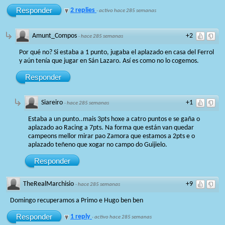
Responder
2 replies
·
activo hace 285 semanas
Amunt_Compos
+2
·
hace 285 semanas
Por qué no? Si estaba a 1 punto, jugaba el aplazado en casa del Ferrol
y aún tenía que jugar en Sán Lazaro. Así es como no lo cogemos.
Responder
Siareiro
+1
·
hace 285 semanas
Estaba a un punto..mais 3pts hoxe a catro puntos e se gaña o
aplazado ao Racing a 7pts. Na forma que están van quedar
campeons mellor mirar pao Zamora que estamos a 2pts e o
aplazado teñeno que xogar no campo do Guijielo.
Responder
TheRealMarchisio
+9
·
hace 285 semanas
Domingo recuperamos a Primo e Hugo ben ben
Responder
1 reply
·
activo hace 285 semanas