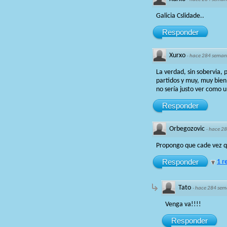
Galicia Cslidade..
Responder
Xurxo
·
hace 284 seman
La verdad, sin sobervia, 
partidos y muy, muy bien 
no sería justo ver como u
Responder
Orbegozovic
·
hace 2
Propongo que cade vez q
Responder
1 r
Tato
·
hace 284 sem
Venga va!!!!
Responder