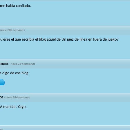
 me había confiado.
·
hace 284 semanas
 eres el que escribía el blog aquel de Un juez de línea en fuera de juego?
mpos
·
hace 284 semanas
e oigo de ese blog
os
·
hace 284 semanas
 A mandar, Yago.
as