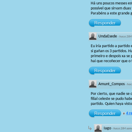
Há uns poucos messes est
possível que sirvam duas 
Parabéns a este grande g
Responder
UndaEsede
·
hace 284
Eu iría partido a partid
si gañan os 3 partidos. H
primeiro e despois xa se 
hai que recoñecer que o 
Responder
Amunt_Compos
·
hac
Por cierto, que nadie se c
filial celeste se pudo ha
partido. Quien haya visto
Responder
4 r
Iago
·
hace 284 sem