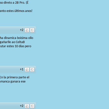
o direto a 2B Pro. (É
anto estes últimos anos!
+2
ha dinamica boisima ollo
 gañarlle ao CeltaB
rutar estes 10 días pero
+1
 En la primera parte el
alamanca ganara ese
+2