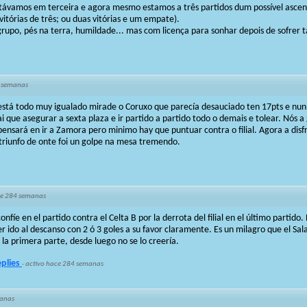
ávamos em terceira e agora mesmo estamos a três partidos dum possível ascens
vitórias de três; ou duas vitórias e um empate).
rupo, pés na terra, humildade... mas com licença para sonhar depois de sofrer t
 semanas
o está todo muy igualado mirade o Coruxo que parecía desauciado ten 17pts e nun
ai que asegurar a sexta plaza e ir partido a partido todo o demais e tolear. Nós a
pensará en ir a Zamora pero minimo hay que puntuar contra o filial. Agora a disf
triunfo de onte foi un golpe na mesa tremendo.
e 284 semanas
onfíe en el partido contra el Celta B por la derrota del filial en el último partido.
ber ido al descanso con 2 ó 3 goles a su favor claramente. Es un milagro que el S
 la primera parte, desde luego no se lo creería.
eplies
·
activo hace 284 semanas
anas