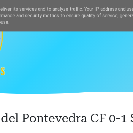
s
Clasificación
liver its services and to analyze traffic. Your IP address and us
rmance and security metrics to ensure quality of service, gene
buse.
del Pontevedra CF 0-1