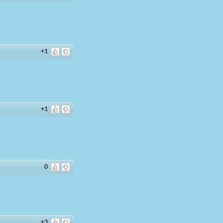
+1
+1
0
+3