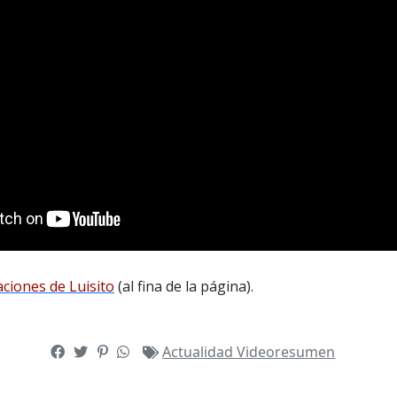
aciones de Luisito
(al fina de la página).
Actualidad
Videoresumen