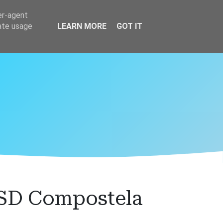
er-agent
rate usage
LEARN MORE
GOT IT
 SD Compostela