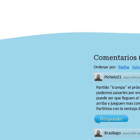
Comentarios
Ordenar por:
Fecha
Valu
Pichelo21
·
hace 284 
Partido "trampa" el próxi
podemos pasarles por enc
puede ser que lleguen al 
arriba y jueguen mas con
Partimos con la ventaja 
Responder
Brasilego
·
hace 284 s