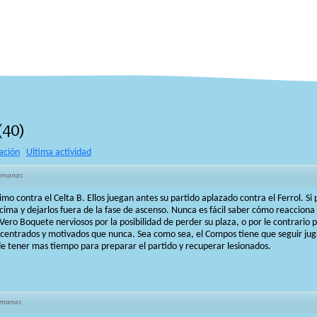
(
40
)
ación
Ultima actividad
semanas
mo contra el Celta B. Ellos juegan antes su partido aplazado contra el Ferrol. S
ima y dejarlos fuera de la fase de ascenso. Nunca es fácil saber cómo reacciona 
Vero Boquete nerviosos por la posibilidad de perder su plaza, o por le contrario
centrados y motivados que nunca. Sea como sea, el Compos tiene que seguir jug
de tener mas tiempo para preparar el partido y recuperar lesionados.
emanas