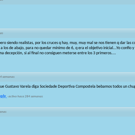
as
pero siendo realistas, por los cruces q hay, muy, muy mal se nos tienen q dar las c
a los de abajo, para no quedar mínimo de 6, q era el objetivo inicial...Yo confio 
na decepción, si al final no consiguen meterse entre los 3 primeros....
84 semanas
ue Gustavo Varela diga Sociedade Deportiva Compostela bebamos todos un chup
eply
·
activo hace 284 semanas
anas