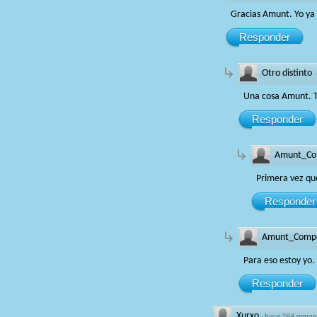
Gracias Amunt. Yo ya
Responder
Otro distinto
Una cosa Amunt. Tu
Responder
Amunt_Co
Primera vez qu
Responder
Amunt_Comp
Para eso estoy yo.
Responder
Xurxo
·
hace 284 seman