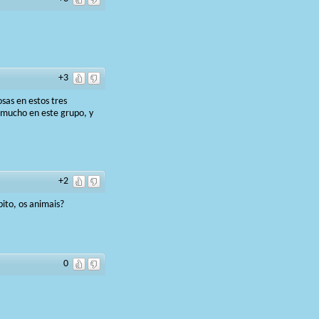
+3
osas en estos tres
y mucho en este grupo, y
+2
ito, os animais?
0