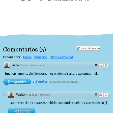
Comentarios
(
5
)
Inicio de sesión
Ordenar por:
Fecha
Valuación
Ultima actividad
Siareiro
0
·
hace 289 semanas
Imagen lamentable.Non ganamos e ademais agora xogamos mal.
Responder
2 replies
·
activo hace 288 semanas
Walton
0
·
hace 289 semanas
Quen eres siareiro,sia2,marchisio,canedoti te delatas solo machiño jjj
Responder