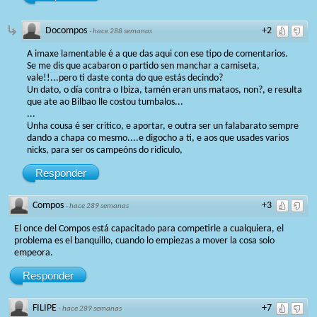
Docompos
+2
·
hace 288 semanas
A imaxe lamentable é a que das aqui con ese tipo de comentarios.
Se me dis que acabaron o partido sen manchar a camiseta,
vale!!...pero ti daste conta do que estás decindo?
Un dato, o día contra o Ibiza, tamén eran uns mataos, non?, e resulta
que ate ao Bilbao lle costou tumbalos...
...
Unha cousa é ser critico, e aportar, e outra ser un falabarato sempre
dando a chapa co mesmo....e digocho a ti, e aos que usades varios
nicks, para ser os campeóns do ridiculo,
Responder
Compos
+3
·
hace 289 semanas
El once del Compos está capacitado para competirle a cualquiera, el
problema es el banquillo, cuando lo empiezas a mover la cosa solo
empeora.
Responder
FILIPE
+7
·
hace 289 semanas