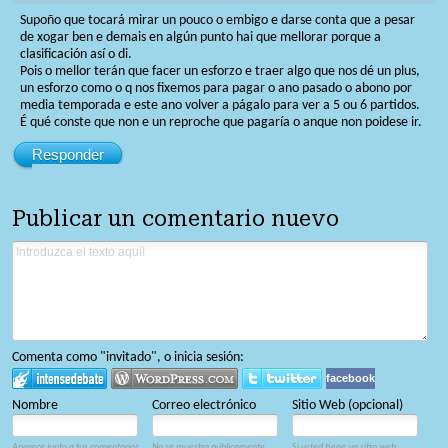
Supoño que tocará mirar un pouco o embigo e darse conta que a pesar
de xogar ben e demais en algún punto hai que mellorar porque a
clasificación así o di.
Pois o mellor terán que facer un esforzo e traer algo que nos dé un plus,
un esforzo como o q nos fixemos para pagar o ano pasado o abono por
media temporada e este ano volver a págalo para ver a 5 ou 6 partidos.
É qué conste que non e un reproche que pagaría o anque non poidese ir.
Responder
Publicar un comentario nuevo
Comenta como "invitado", o inicia sesión:
facebook
Nombre
Correo electrónico
Sitio Web (opcional)
Aparece junto a tus comentarios.
No se muestra públicamente.
Si usted tiene un sitio web,