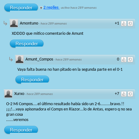
Responder
2 replies
·
activo hace 289 semanas
Amontuno
+1
·
hace 289 semanas
XDDDD que mitico comentario de Amunt
Responder
Amunt_Compos
0
·
hace 289 semanas
Vaya falta buena no han pitado en la segunda parte en el 0-1
Responder
Xurxo
+7
·
hace 289 semanas
O-2 Mi Compos....el último resultado había sido un 2-6........bravo.!!
¡¡¡!...vaya apisonadora el Comps en Riazor...lo de Antas, espero q no sea
gran cosa
......veremos
Responder