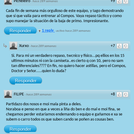
Picheleiro
+9
·
hace 289 semanas
Cada fin de semana más orgulloso de este equipo, y Iago demostrando
que sí que valía para entrenar al Compos. Vaya repaso táctico y como
supo manejar la situación de la baja de primo. Impresionante.
Responder
1 reply
·
activo hace 289 semanas
Xurxo
+7
·
hace 289 semanas
Si. Para mi un verdadero repaso, twcnico y físico...pq ellios en los 15
ultimos minutos ni con la camiseta..es cierto q con 10, pero no sam
tan diferenciales???? En fin, no quiero hacer astillas, pero el Compos,
Doctor y Señor.....quien lo duda?
Responder
FILIPE
+8
·
hace 289 semanas
Partidazo dos nosos e moi mala pinta a deles.
Noraboa e penso en que a veces a liña do ben e do mal e moi fina, se
chegamos perder estariamos endemando o equipo e gañamos e xa se
subem o carro todos os que suben cando se poñen as cousas ben.
Responder