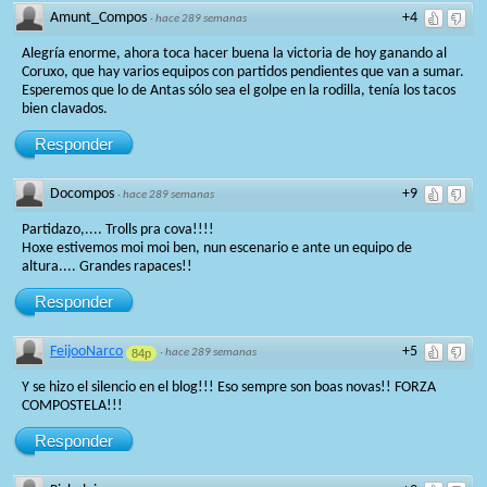
Amunt_Compos
+4
·
hace 289 semanas
Alegría enorme, ahora toca hacer buena la victoria de hoy ganando al
Coruxo, que hay varios equipos con partidos pendientes que van a sumar.
Esperemos que lo de Antas sólo sea el golpe en la rodilla, tenía los tacos
bien clavados.
Responder
Docompos
+9
·
hace 289 semanas
Partidazo,.... Trolls pra cova!!!!
Hoxe estivemos moi moi ben, nun escenario e ante un equipo de
altura.... Grandes rapaces!!
Responder
FeijooNarco
+5
84p
·
hace 289 semanas
Y se hizo el silencio en el blog!!! Eso sempre son boas novas!! FORZA
COMPOSTELA!!!
Responder