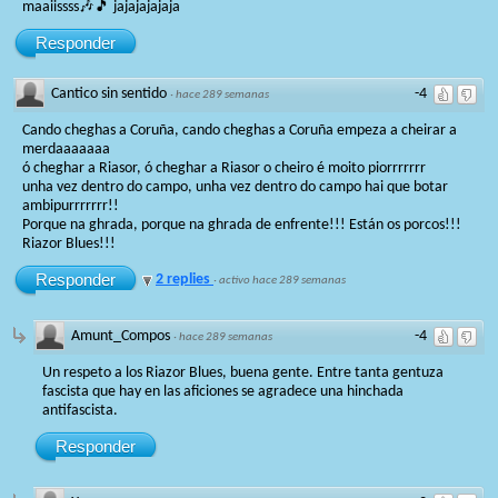
maaiissss🎶🎵 jajajajajaja
Responder
Cantico sin sentido
-4
·
hace 289 semanas
Cando cheghas a Coruña, cando cheghas a Coruña empeza a cheirar a
merdaaaaaaa
ó cheghar a Riasor, ó cheghar a Riasor o cheiro é moito piorrrrrrr
unha vez dentro do campo, unha vez dentro do campo hai que botar
ambipurrrrrrr!!
Porque na ghrada, porque na ghrada de enfrente!!! Están os porcos!!!
Riazor Blues!!!
Responder
2 replies
·
activo hace 289 semanas
Amunt_Compos
-4
·
hace 289 semanas
Un respeto a los Riazor Blues, buena gente. Entre tanta gentuza
fascista que hay en las aficiones se agradece una hinchada
antifascista.
Responder