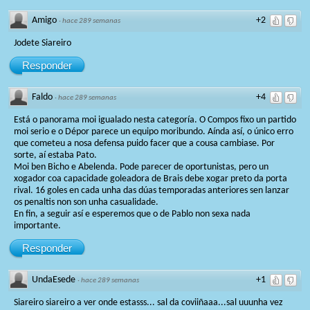
Amigo
+2
·
hace 289 semanas
Jodete Siareiro
Responder
Faldo
+4
·
hace 289 semanas
Está o panorama moi igualado nesta categoría. O Compos fixo un partido
moi serio e o Dépor parece un equipo moribundo. Aínda así, o único erro
que cometeu a nosa defensa puido facer que a cousa cambiase. Por
sorte, aí estaba Pato.
Moi ben Bicho e Abelenda. Pode parecer de oportunistas, pero un
xogador coa capacidade goleadora de Brais debe xogar preto da porta
rival. 16 goles en cada unha das dúas temporadas anteriores sen lanzar
os penaltis non son unha casualidade.
En fin, a seguir así e esperemos que o de Pablo non sexa nada
importante.
Responder
UndaEsede
+1
·
hace 289 semanas
Siareiro siareiro a ver onde estasss... sal da coviiñaaa...sal uuunha vez