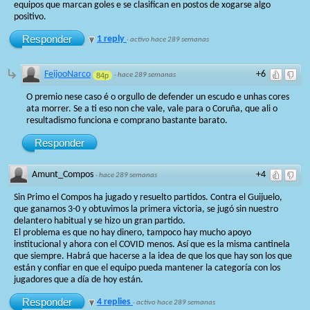
equipos que marcan goles e se clasifican en postos de xogarse algo
positivo.
Responder
1 reply
·
activo hace 289 semanas
FeijooNarco
+6
84p
·
hace 289 semanas
O premio nese caso é o orgullo de defender un escudo e unhas cores
ata morrer. Se a ti eso non che vale, vale para o Coruña, que ali o
resultadismo funciona e comprano bastante barato.
Responder
Amunt_Compos
+4
·
hace 289 semanas
Sin Primo el Compos ha jugado y resuelto partidos. Contra el Guijuelo,
que ganamos 3-0 y obtuvimos la primera victoria, se jugó sin nuestro
delantero habitual y se hizo un gran partido.
El problema es que no hay dinero, tampoco hay mucho apoyo
institucional y ahora con el COVID menos. Así que es la misma cantinela
que siempre. Habrá que hacerse a la idea de que los que hay son los que
están y confiar en que el equipo pueda mantener la categoría con los
jugadores que a día de hoy están.
Responder
4 replies
·
activo hace 289 semanas