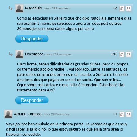
Marchisio
+4
·
hace 289 semanas
Como as escachas eh Siareiro que cho dixo Yago?jaja semans e dias
sen escribir 5 mensajes seguidos e agora en dous post de trevi
30mensajes que pena dades alguns por certo
Responder
Docompos
+13
·
hace 289 semanas
Claro home, teñen dificultades os grandes clubes, pero o Compos
co tremendo apoio q recibe... Vai sobrado. Entre as entradas, os
patrocinios de grandes empresas da cidade, a Xunta e o Concello,
amaiores dos que pagan un carnet de socio.. Que son miles...
Oque sobra son cartos e o que falta é intención. Estas ben? Hai
tratamento para eso?
Responder
Amunt_Compos
+1
·
hace 289 semanas
Vaya gol nos han anulado en la primera parte. La verdad es que es muy
difícil saber si salió o no, lo que estoy seguro es que en la otra área lo
hubieran concedido.