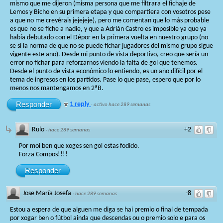
mismo que me dijeron (misma persona que me filtrara el fichaje de
Lemos y Bicho en su primera etapa y que compartiera con vosotros pese
a que no me creyérais jejejeje), pero me comentan que lo más probable
es que no se fiche a nadie, y que a Adrián Castro es imposible ya que ya
había debutado con el Dépor en la primera vuelta en nuestro grupo (no
se si la norma de que no se puede fichar jugadores del mismo grupo sigue
vigente este año). Desde mi punto de vista deportivo, creo que sería un
error no fichar para reforzarnos viendo la falta de gol que tenemos.
Desde el punto de vista económico lo entiendo, es un año difícil por el
tema de ingresos en los partidos. Pase lo que pase, espero que por lo
menos nos mantengamos en 2ªB.
Responder
1 reply
·
activo hace 289 semanas
Rulo
+2
·
hace 289 semanas
Por moi ben que xoges sen gol estas fodido.
Forza Compos!!!!
Responder
Jose María Josefa
-8
·
hace 289 semanas
Estou a espera de que alguen me diga se hai premio o final de tempada
por xogar ben o fútbol ainda que descendas ou o premio solo e para os