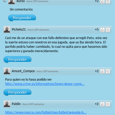
Xurxo
+2
·
hace 289 semanas
Sin comentarios
Responder
Pichelo21
+5
·
hace 289 semanas
Casi me da un ataque con ese fallo defensivo que arregló Pato, esta vez
la suerte estuvo con nosotros en esa jugada, que ya iba siendo hora. El
partido podría haber cambiado, lo cual no quita para que hayamos sido
superiores y ganado merecidamente.
Responder
Amunt_Compos
+2
·
hace 289 semanas
Para quien no lo haya podido ver
http://www.crtvg.es/informativos/longo-depor-comp...
Responder
Pablin
+2
·
hace 289 semanas
https://www.marca.com/futbol/mas-futbol/segunda-b...