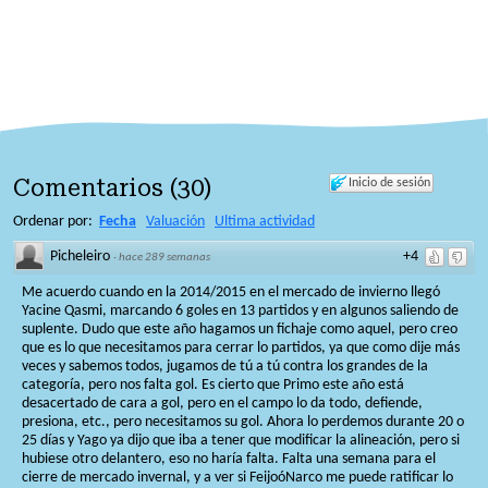
Comentarios
(
30
)
Inicio de sesión
Ordenar por:
Fecha
Valuación
Ultima actividad
Picheleiro
+4
·
hace 289 semanas
Me acuerdo cuando en la 2014/2015 en el mercado de invierno llegó
Yacine Qasmi, marcando 6 goles en 13 partidos y en algunos saliendo de
suplente. Dudo que este año hagamos un fichaje como aquel, pero creo
que es lo que necesitamos para cerrar lo partidos, ya que como dije más
veces y sabemos todos, jugamos de tú a tú contra los grandes de la
categoría, pero nos falta gol. Es cierto que Primo este año está
desacertado de cara a gol, pero en el campo lo da todo, defiende,
presiona, etc., pero necesitamos su gol. Ahora lo perdemos durante 20 o
25 días y Yago ya dijo que iba a tener que modificar la alineación, pero si
hubiese otro delantero, eso no haría falta. Falta una semana para el
cierre de mercado invernal, y a ver si FeijoóNarco me puede ratificar lo