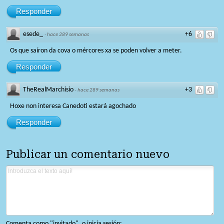
Responder
esede_
+6
·
hace 289 semanas
Os que saíron da cova o mércores xa se poden volver a meter.
Responder
TheRealMarchisio
+3
·
hace 289 semanas
Hoxe non interesa Canedoti estará agochado
Responder
Publicar un comentario nuevo
Comenta como "invitado", o inicia sesión: