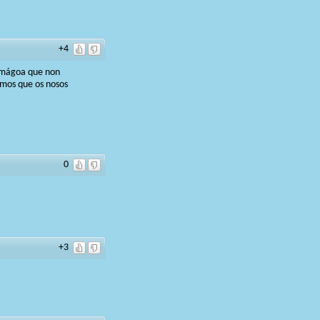
+4
 mágoa que non
amos que os nosos
0
+3