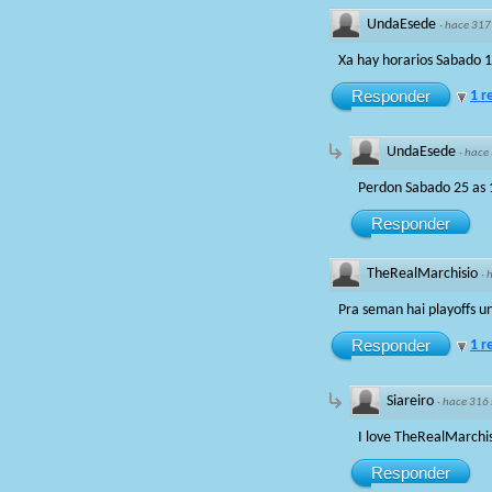
UndaEsede
·
hace 317
Xa hay horarios Sabado 
Responder
1 r
UndaEsede
·
hace
Perdon Sabado 25 as
Responder
TheRealMarchisio
·
Pra seman hai playoffs u
Responder
1 r
Siareiro
·
hace 316
I love TheRealMarchi
Responder