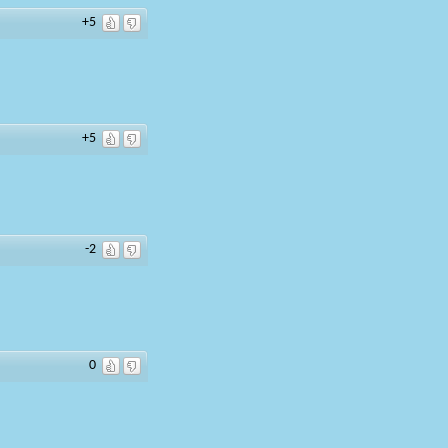
+5
+5
-2
0