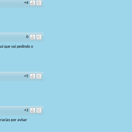
+4
0
Así que vai pedindo o
+5
+3
acias por avisar