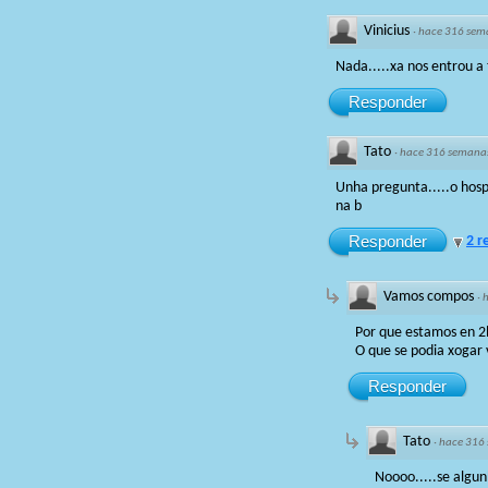
Vinicius
·
hace 316 sem
Nada.....xa nos entrou a
Responder
Tato
·
hace 316 semana
Unha pregunta.....o hosp
na b
Responder
2 r
Vamos compos
·
Por que estamos en 2
O que se podia xogar 
Responder
Tato
·
hace 316
Noooo.....se algu