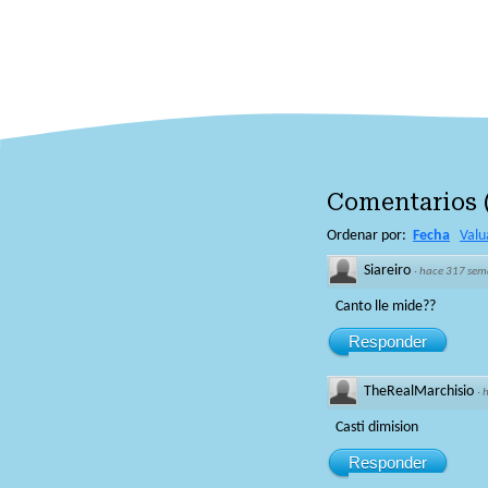
Comentarios
Ordenar por:
Fecha
Valu
Siareiro
·
hace 317 sem
Canto lle mide??
Responder
TheRealMarchisio
·
Casti dimision
Responder