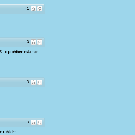
+1
0
Si llo prohíben estamos
0
0
e rubiales