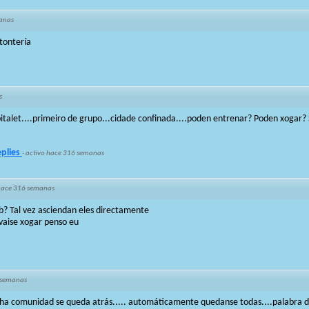
anas
 tontería
s
italet....primeiro de grupo...cidade confinada....poden entrenar? Poden xogar? 
eplies
·
activo hace 316 semanas
hace 316 semanas
b? Tal vez asciendan eles directamente
vaise xogar penso eu
 semanas
nha comunidad se queda atrás..... automáticamente quedanse todas....palabra d