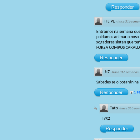
Responder
FILIPE
·
hace 316 sema
Entramos na semana que
poidamos animar o noso 
xogadores sintan que te
FORZA COMPOS CARALL
Responder
Jc7
·
hace 316 semanas
Sabedes se o botarán na 
Responder
1 r
Tato
·
hace 316 sem
Tvg2
Responder