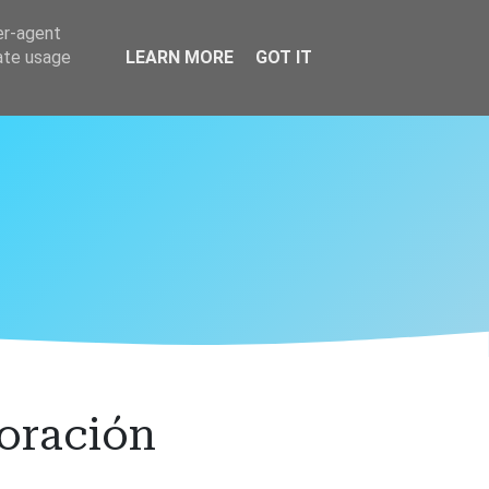
er-agent
rate usage
LEARN MORE
GOT IT
poración