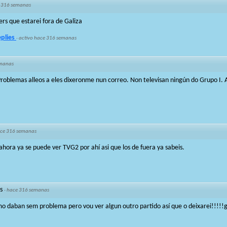
 316 semanas
rs que estarei fora de Galiza
eplies
·
activo hace 316 semanas
emanas
 Problemas alleos a eles dixeronme nun correo. Non televisan ningún do Grupo I. 
ce 316 semanas
 ahora ya se puede ver TVG2 por ahí asi que los de fuera ya sabeis.
s
·
hace 316 semanas
 daban sem problema pero vou ver algun outro partido así que o deixarei!!!!!gr