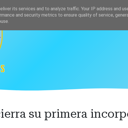
s
Clasificación
liver its services and to analyze traffic. Your IP address and us
rmance and security metrics to ensure quality of service, gene
buse.
ierra su primera incor