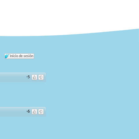
Inicio de sesión
-5
-6