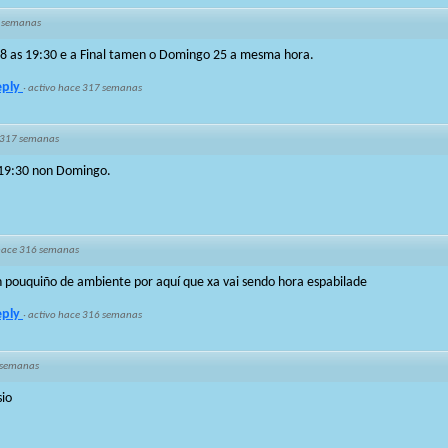
 semanas
18 as 19:30 e a Final tamen o Domingo 25 a mesma hora.
eply
·
activo hace 317 semanas
 317 semanas
 19:30 non Domingo.
hace 316 semanas
n pouquiño de ambiente por aquí que xa vai sendo hora espabilade
eply
·
activo hace 316 semanas
 semanas
sio