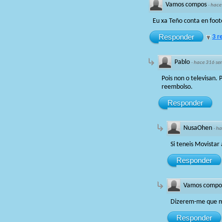
Vamos compos
·
hace
Eu xa Teño conta en foote
Responder
3 r
Pablo
·
hace 316 s
Pois non o televisan.
reembolso.
Responder
NusaOhen
·
ha
Si teneis Movistar
Responder
Vamos compo
Dizerem-me que mo
Responder