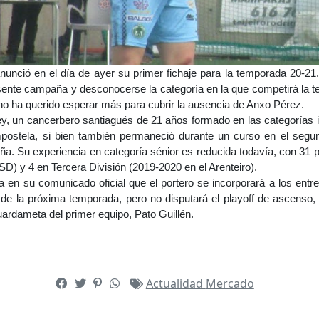
nció en el día de ayer su primer fichaje para la temporada 20-21
sente campaña y desconocerse la categoría en la que competirá la t
 no ha querido esperar más para cubrir la ausencia de Anxo Pérez.
Rey, un cancerbero santiagués de 21 años formado en las categorías i
ostela, si bien también permaneció durante un curso en el segund
ña. Su experiencia en categoría sénior es reducida todavía, con 31 p
D) y 4 en Tercera División (2019-2020 en el Arenteiro).
 en su comunicado oficial que el portero se incorporará a los entr
 de la próxima temporada, pero no disputará el playoff de ascenso, 
ardameta del primer equipo, Pato Guillén.
Actualidad
Mercado