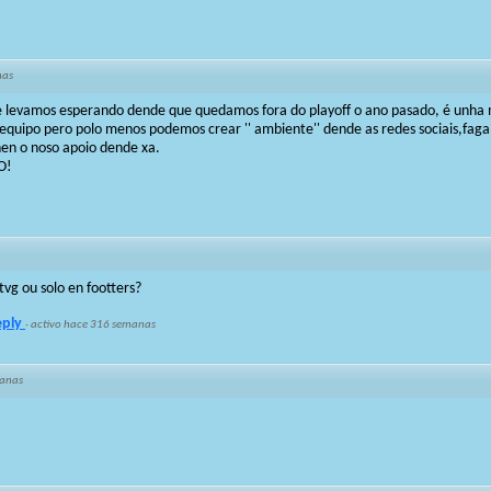
nas
 levamos esperando dende que quedamos fora do playoff o ano pasado, é unha
equipo pero polo menos podemos crear '' ambiente'' dende as redes sociais,fag
ñen o noso apoio dende xa.
O!
tvg ou solo en footters?
eply
·
activo hace 316 semanas
anas