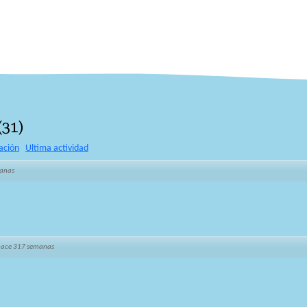
(
31
)
ación
Ultima actividad
anas
hace 317 semanas