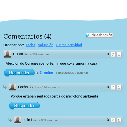
Comentarios
(
4
)
Inicio de sesión
Ordenar por:
Fecha
Valuación
Ultima actividad
UD ou
0
·
hace 334 semanas
Afeccion do Ourense soa forte.nin que xogaramos na casa
Responder
3 replies
·
activo hace 334 semanas
Cocho 33
0
·
hace 334 semanas
Porque estaban sentados cerca do micrófono ambiente
Responder
Julio I
0
·
hace 334 semanas