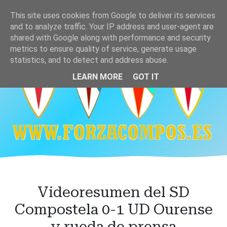
Ir
This site uses cookies from Google to deliver its services
al
and to analyze traffic. Your IP address and user-agent are
contenido
shared with Google along with performance and security
principal
metrics to ensure quality of service, generate usage
statistics, and to detect and address abuse.
LEARN MORE
GOT IT
Videoresumen del SD
Compostela 0-1 UD Ourense
y rueda de prensa