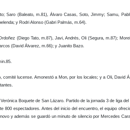
o; Saro (Baleato, m.81), Álvaro Casas, Soto, Jimmy; Samu, Pablo
belenda; y Rodri Alonso (Gabri Palmás, m.64).
Ordoñez (Diego Tato, m.87), Javi, Andrés, Oli (Segura, m.87); Morei
arcos (David Álvarez, m.66); y Juanito Bazo.
in.85.
, comité lucense. Amonestó a Mon, por los locales; y a Oli, David 
itantes.
Verónica Boquete de San Lázaro. Partido de la jornada 3 de liga del
te 800 espectadores. Antes del inicio del encuentro, el equipo ofrec
tonovo y además se guardó un minuto de silencio por Mercedes Car