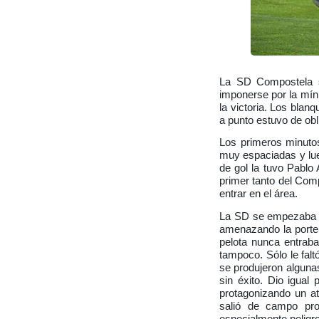
La SD Compostela su
imponerse por la mín
la victoria. Los blan
a punto estuvo de ob
Los primeros minutos
muy espaciadas y lue
de gol la tuvo Pablo 
primer tanto del Comp
entrar en el área.
La SD se empezaba a 
amenazando la porterí
pelota nunca entrab
tampoco. Sólo le fal
se produjeron alguna
sin éxito. Dio igual
protagonizando un at
salió de campo prop
especialmente peligr