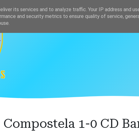
s
Clasificación
liver its services and to analyze traffic. Your IP address and us
rmance and security metrics to ensure quality of service, gene
buse.
 Compostela 1-0 CD Ba