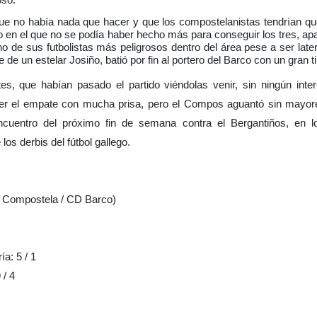
e no había nada que hacer y que los compostelanistas tendrían qu
do en el que no se podía haber hecho más para conseguir los tres, ap
o de sus futbolistas más peligrosos dentro del área pese a ser late
 de un estelar Josiño, batió por fin al portero del Barco con un gran t
tes, que habían pasado el partido viéndolas venir, sin ningún inte
ecer el empate con mucha prisa, pero el Compos aguantó sin mayo
ncuentro del próximo fin de semana contra el Bergantiños, en 
los derbis del fútbol gallego.
Compostela / CD Barco)
ía: 5 / 1
 / 4