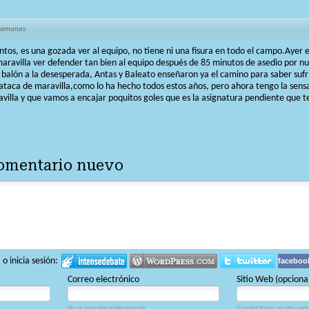
 semanas
os, es una gozada ver al equipo, no tiene ni una fisura en todo el campo.Ayer e
maravilla ver defender tan bien al equipo después de 85 minutos de asedio por nu
 balón a la desesperada, Antas y Baleato enseñaron ya el camino para saber sufri
ataca de maravilla,como lo ha hecho todos estos años, pero ahora tengo la sen
villa y que vamos a encajar poquitos goles que es la asignatura pendiente que 
comentario nuevo
 inicia sesión:
faceboo
Correo electrónico
Sitio Web (opciona
No se muestra públicamente.
Si usted tiene un sitio web