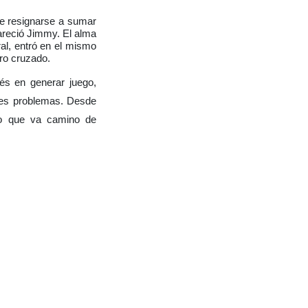
e resignarse a sumar
areció Jimmy. El alma
ral, entró en el mismo
iro cruzado.
rés en generar juego,
res problemas. Desde
lo que va camino de