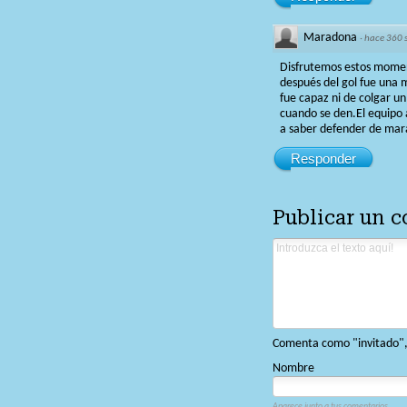
Maradona
·
hace 360
Disfrutemos estos moment
después del gol fue una 
fue capaz ni de colgar un
cuando se den.El equipo 
a saber defender de mara
Responder
Publicar un 
Comenta como "invitado", o
Nombre
Aparece junto a tus comentarios.