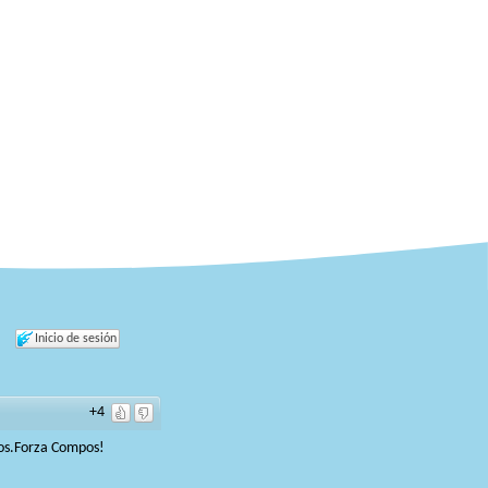
Inicio de sesión
+4
ños.Forza Compos!