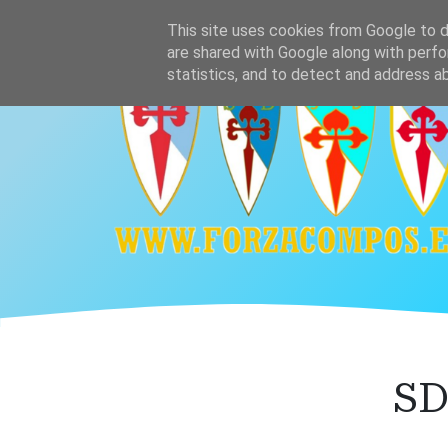
Ir
Home
Plantilla
Calendario y resultado
This site uses cookies from Google to de
al
are shared with Google along with perfo
contenido
statistics, and to detect and address a
principal
SD