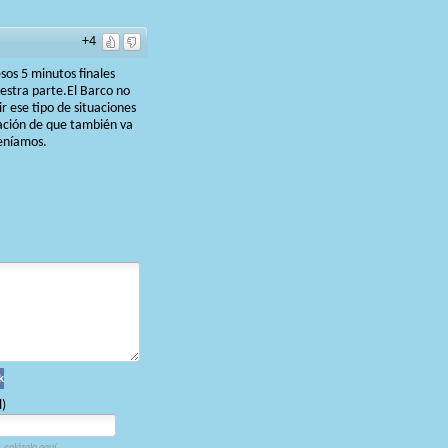
+4
sos 5 minutos finales
estra parte.El Barco no
r ese tipo de situaciones
sación de que también va
teníamos.
k
l)
, enlázalo aquí.