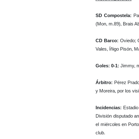
SD Compostela:
Pat
(Mon, m.89), Brais A
CD Barco:
Oviedo; 
Vales, Íñigo Pisón, M
Goles: 0-1:
Jimmy, m
Árbitro:
Pérez Prado
y Moreira, por los vis
Incidencias:
Estadio 
División disputado an
el miércoles en Por
club.