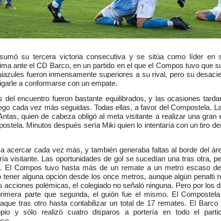
mó su tercera victoria consecutiva y se sitúa como líder en sol
ima ante el CD Barco, en un partido en el que el Compos tuvo que su
quiazules fueron inmensamente superiores a su rival, pero su desacie
ligarle a conformarse con un empate.
 del encuentro fueron bastante equilibrados, y las ocasiones tardar
go cada vez más seguidas. Todas ellas, a favor del Compostela. La
Antas, quien de cabeza obligó al meta visitante a realizar una gran e
ostela. Minutos después sería Miki quien lo intentaría con un tiro 
acercar cada vez más, y también generaba faltas al borde del áre
a visitante. Las oportunidades de gol se sucedían una tras otra, per
a. El Compos tuvo hasta más de un remate a un metro escaso de l
tó tener alguna opción desde los once metros, aunque algún penalti 
s acciones polémicas, el colegiado no señaló ninguna. Pero por los d
 primera parte que segunda, el guión fue el mismo. El Compostela
aque tras otro hasta contabilizar un total de 17 remates. El Barco
io y sólo realizó cuatro disparos a portería en todo el parti
oso.