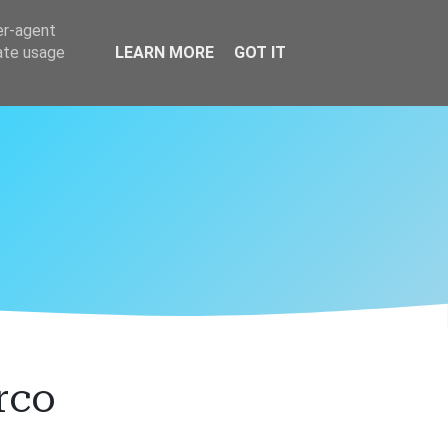
er-agent
rate usage
LEARN MORE
GOT IT
rco