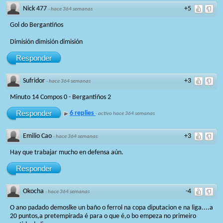
Nick 477
+5
·
hace 364 semanas
Gol do Bergantiños
Dimisión dimisión dimisión
Responder
Sufridor
+3
·
hace 364 semanas
Minuto 14 Compos 0 - Bergantiños 2
Responder
6 replies
·
activo hace 364 semanas
Emilio Cao
+3
·
hace 364 semanas
Hay que trabajar mucho en defensa aún.
Responder
Okocha
-4
·
hace 364 semanas
O ano padado demoslke un baño o ferrol na copa diputacion e na liga....a
20 puntos,a pretempirada é para o que é,o bo empeza no primeiro