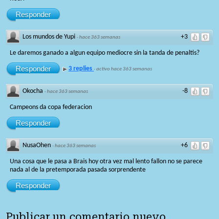
Responder
Los mundos de Yupi
+3
·
hace 363 semanas
Le daremos ganado a algun equipo mediocre sin la tanda de penaltis?
Responder
3 replies
·
activo hace 363 semanas
Okocha
-8
·
hace 363 semanas
Campeons da copa federacion
Responder
NusaOhen
+6
·
hace 363 semanas
Una cosa que le pasa a Brais hoy otra vez mal lento fallon no se parece
nada al de la pretemporada pasada sorprendente
Responder
Publicar un comentario nuevo