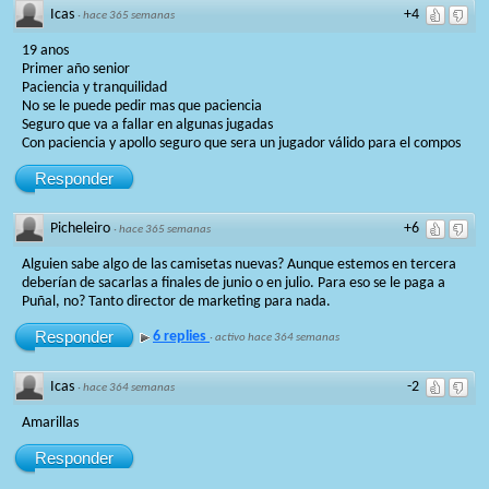
Icas
+4
·
hace 365 semanas
19 anos
Primer año senior
Paciencia y tranquilidad
No se le puede pedir mas que paciencia
Seguro que va a fallar en algunas jugadas
Con paciencia y apollo seguro que sera un jugador válido para el compos
Responder
Picheleiro
+6
·
hace 365 semanas
Alguien sabe algo de las camisetas nuevas? Aunque estemos en tercera
deberían de sacarlas a finales de junio o en julio. Para eso se le paga a
Puñal, no? Tanto director de marketing para nada.
Responder
6 replies
·
activo hace 364 semanas
Icas
-2
·
hace 364 semanas
Amarillas
Responder