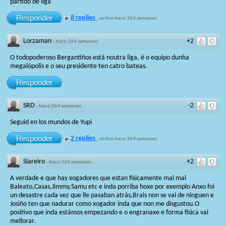
partido de liga
Responder
8 replies
·
activo hace 364 semanas
Lorzaman
+2
·
hace 364 semanas
O todopoderoso Bergantiños está noutra liga, é o equipo dunha
megalópolis e o seu presidente ten catro bateas.
Responder
SRD
-2
·
hace 364 semanas
Seguid en los mundos de Yupi
Responder
2 replies
·
activo hace 364 semanas
Siareiro
+2
·
hace 364 semanas
A verdade e que hay xogadores que estan físicamente mal mal
Baleato,Casas,Jimmy,Samu etc e inda porriba hoxe por exemplo Anxo foi
un desastre cada vez que lle pasaban atrás,Brais non se vai de ninguen e
Josiño ten que nadurar como xogador inda que non me disgustou.O
positivo que inda estámos empezando e o engranaxe e forma física vai
mellorar.