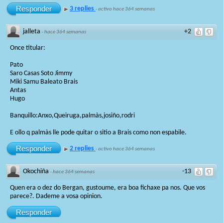
Responder
3 replies
·
activo hace 364 semanas
jalleta
+2
·
hace 364 semanas
Once titular:
Pato
Saro Casas Soto Jimmy
Miki Samu Baleato Brais
Antas
Hugo
Banquillo:Anxo,Queiruga,palmàs,josiño,rodri
E ollo q palmàs lle pode quitar o sitio a Brais como non espabile.
Responder
2 replies
·
activo hace 364 semanas
Okochiña
-13
·
hace 364 semanas
Quen era o dez do Bergan, gustoume, era boa fichaxe pa nos. Que vos
parece?. Dademe a vosa opinion.
Responder