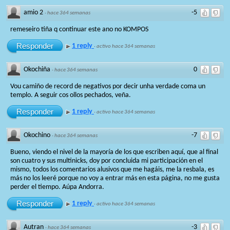
amio 2
-5
·
hace 364 semanas
remeseiro tiña q continuar este ano no KOMPOS
Responder
1 reply
·
activo hace 364 semanas
Okochiña
0
·
hace 364 semanas
Vou camiño de record de negativos por decir unha verdade coma un
templo. A seguir cos ollos pechados, veña.
Responder
1 reply
·
activo hace 364 semanas
Okochino
-7
·
hace 364 semanas
Bueno, viendo el nivel de la mayoría de los que escriben aquí, que al final
son cuatro y sus multinicks, doy por concluida mi participación en el
mismo, todos los comentarios alusivos que me hagáis, me la resbala, es
más no los leeré porque no voy a entrar más en esta página, no me gusta
perder el tiempo. Aúpa Andorra.
Responder
1 reply
·
activo hace 364 semanas
Autran
-3
·
hace 364 semanas