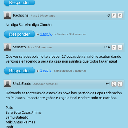
Responder
Pachocha
-3
·
hace 364 semanas
No diga Siareiro diga Okocha
Responder
1 reply
·
activo hace 364 semanas
Sensato
+14
·
hace 364 semanas
Que vos salades pola noite a beber 17 copas de garrafón e acabar dando
vergonza e facendo a pera na casa non significa que todos fagan igual
Responder
1 reply
·
activo hace 364 semanas
UndaEsede
+4
·
hace 364 semanas
Deixando as tonterías de estes dias hoxe hay partido da Copa Federación
en Paiosaco, importante gañar e xogala final e sobre todo os cartiños.
Pato
Saro Soto Casas Jimmy
Samu-Baleato
Miki Antas Palmas
Rodri