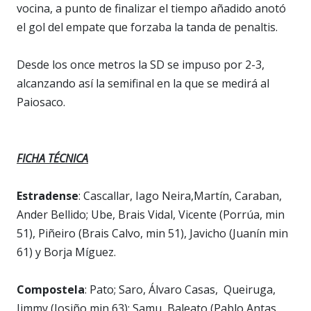
vocina, a punto de finalizar el tiempo añadido anotó
el gol del empate que forzaba la tanda de penaltis.
Desde los once metros la SD se impuso por 2-3,
alcanzando así la semifinal en la que se medirá al
Paiosaco.
FICHA TÉCNICA
Estradense
: Cascallar, Iago Neira,Martín, Caraban,
Ander Bellido; Ube, Brais Vidal, Vicente (Porrúa, min
51), Piñeiro (Brais Calvo, min 51), Javicho (Juanín min
61) y Borja Míguez.
Compostela
: Pato; Saro, Álvaro Casas, Queiruga,
Jimmy (Josiño min 63); Samu, Baleato (Pablo Antas