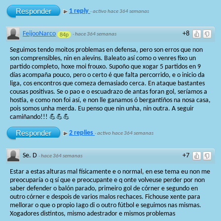
Responder
1 reply
·
activo hace 364 semanas
FeijooNarco
+8
84p
·
hace 364 semanas
Seguimos tendo moitos problemas en defensa, pero son erros que non
son comprensibles, nin en alevins. Baleato así como o venres fixo un
partido completo, hoxe moi frouxo. Supoño que xogar 5 partidos en 9
días acompaña pouco, pero o certo é que falta percorrido, e o inicio da
liga, cos encontros que comeza demasiado cerca. En ataque bastantes
cousas positivas. Se o pao e o escuadrazo de antas foran gol, seríamos a
hostia, e como non foi así, e non lle ganamos ó bergantiños na nosa casa,
pois somos unha merda. Eu penso que nin unha, nin outra. A seguir
camiñando!!! 💪💪💪
Responder
2 replies
·
activo hace 364 semanas
Se. D
+7
·
hace 364 semanas
Estar a estas alturas mal físicamente e o normal, en ese tema eu non me
preocuparía o q sí que e preocupante e q onte volveuse perder por non
saber defender o balón parado, primeiro gol de córner e segundo en
outro córner e despois de varios malos rechaces. Fichouse xente para
mellorar o que o propio Iago di o outro fútbol e seguimos nas mismas.
Xogadores distintos, mismo adestrador e mismos problemas