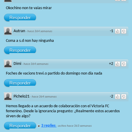
Okochino non te vaias mirar
Responder
Autran
-1
·
hace 364 semanas
Coma a s.d non hay ningunha
Responder
Dimi
+2
·
hace 364 semanas
Foches de vacions trevi.o partido do domingo non día nada
Responder
Pichelo21
-2
·
hace 364 semanas
Hemos llegado a un acuerdo de colaboración con el Victoria FC
femenino. Desde la ignorancia pregunto: ¿Realmente estos acuerdos
sirven de algo?
Responder
3 replies
·
activo hace 363 semanas