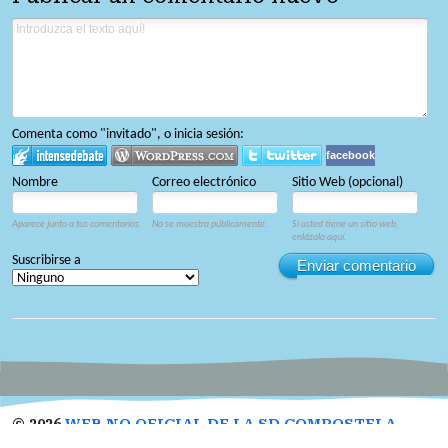
Comenta como "invitado", o inicia sesión:
facebook
Nombre
Correo electrónico
Sitio Web (opcional)
Aparece junto a tus comentarios.
No se muestra públicamente.
Si usted tiene un sitio web,
enlázalo aquí.
Suscribirse a
Enviar comentario
©
2026
WEB NO OFICIAL DE LA SD COMPOSTELA