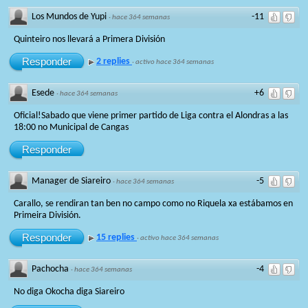
Los Mundos de Yupi
-11
·
hace 364 semanas
Quinteiro nos llevará a Primera División
Responder
2 replies
·
activo hace 364 semanas
Esede
+6
·
hace 364 semanas
Oficial!Sabado que viene primer partido de Liga contra el Alondras a las
18:00 no Municipal de Cangas
Responder
Manager de Siareiro
-5
·
hace 364 semanas
Carallo, se rendiran tan ben no campo como no Riquela xa estábamos en
Primeira División.
Responder
15 replies
·
activo hace 364 semanas
Pachocha
-4
·
hace 364 semanas
No diga Okocha diga Siareiro