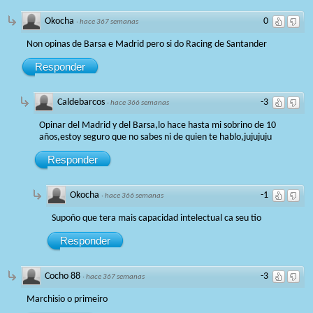
Okocha
0
·
hace 367 semanas
Non opinas de Barsa e Madrid pero si do Racing de Santander
Responder
Caldebarcos
-3
·
hace 366 semanas
Opinar del Madrid y del Barsa,lo hace hasta mi sobrino de 10
años,estoy seguro que no sabes ni de quien te hablo,jujujuju
Responder
Okocha
-1
·
hace 366 semanas
Supoño que tera mais capacidad intelectual ca seu tio
Responder
Cocho 88
-3
·
hace 367 semanas
Marchisio o primeiro