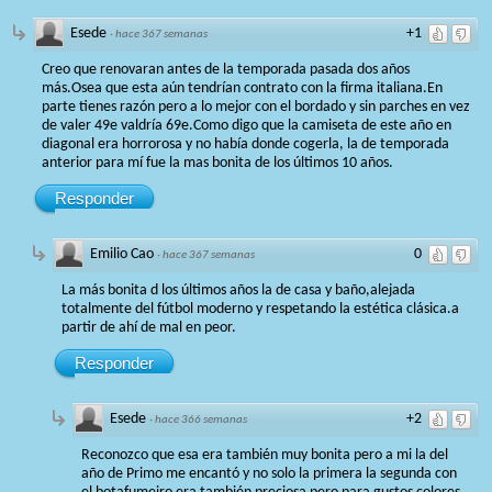
Esede
+1
·
hace 367 semanas
Creo que renovaran antes de la temporada pasada dos años
más.Osea que esta aún tendrían contrato con la firma italiana.En
parte tienes razón pero a lo mejor con el bordado y sin parches en vez
de valer 49e valdría 69e.Como digo que la camiseta de este año en
diagonal era horrorosa y no había donde cogerla, la de temporada
anterior para mí fue la mas bonita de los últimos 10 años.
Responder
Emilio Cao
0
·
hace 367 semanas
La más bonita d los últimos años la de casa y baño,alejada
totalmente del fútbol moderno y respetando la estética clásica.a
partir de ahí de mal en peor.
Responder
Esede
+2
·
hace 366 semanas
Reconozco que esa era también muy bonita pero a mi la del
año de Primo me encantó y no solo la primera la segunda con