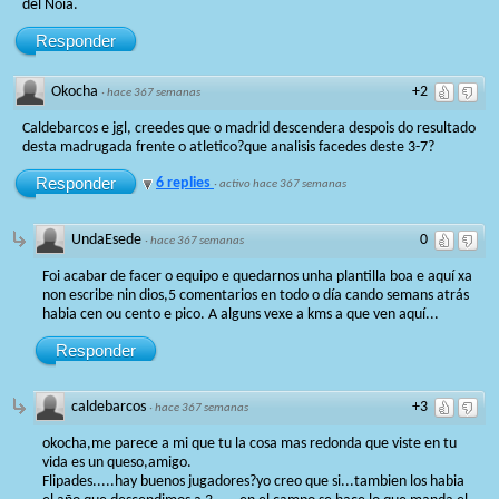
del Noia.
Responder
Okocha
+2
·
hace 367 semanas
Caldebarcos e jgl, creedes que o madrid descendera despois do resultado
desta madrugada frente o atletico?que analisis facedes deste 3-7?
Responder
6 replies
·
activo hace 367 semanas
UndaEsede
0
·
hace 367 semanas
Foi acabar de facer o equipo e quedarnos unha plantilla boa e aquí xa
non escribe nin dios,5 comentarios en todo o día cando semans atrás
habia cen ou cento e pico. A alguns vexe a kms a que ven aquí...
Responder
caldebarcos
+3
·
hace 367 semanas
okocha,me parece a mi que tu la cosa mas redonda que viste en tu
vida es un queso,amigo.
Flipades.....hay buenos jugadores?yo creo que si...tambien los habia