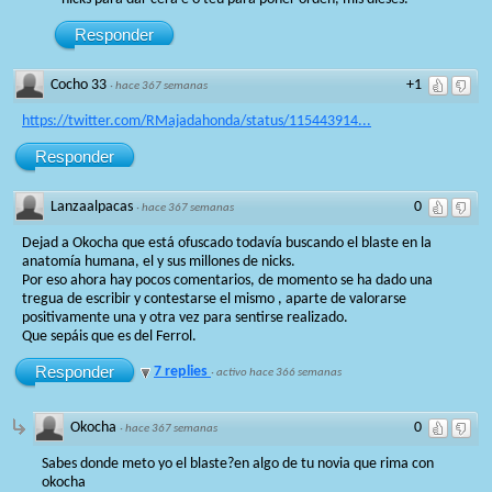
Responder
Cocho 33
+1
·
hace 367 semanas
https://twitter.com/RMajadahonda/status/115443914...
Responder
Lanzaalpacas
0
·
hace 367 semanas
Dejad a Okocha que está ofuscado todavía buscando el blaste en la
anatomía humana, el y sus millones de nicks.
Por eso ahora hay pocos comentarios, de momento se ha dado una
tregua de escribir y contestarse el mismo , aparte de valorarse
positivamente una y otra vez para sentirse realizado.
Que sepáis que es del Ferrol.
Responder
7 replies
·
activo hace 366 semanas
Okocha
0
·
hace 367 semanas
Sabes donde meto yo el blaste?en algo de tu novia que rima con
okocha