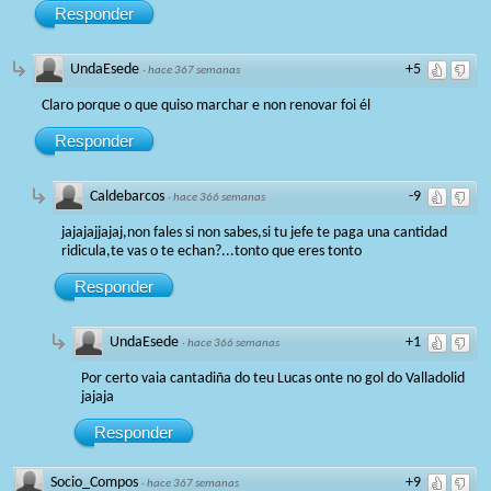
Responder
UndaEsede
+5
·
hace 367 semanas
Claro porque o que quiso marchar e non renovar foi él
Responder
Caldebarcos
-9
·
hace 366 semanas
jajajajjajaj,non fales si non sabes,si tu jefe te paga una cantidad
ridicula,te vas o te echan?...tonto que eres tonto
Responder
UndaEsede
+1
·
hace 366 semanas
Por certo vaia cantadiña do teu Lucas onte no gol do Valladolid
jajaja
Responder
Socio_Compos
+9
·
hace 367 semanas