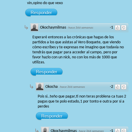
vin,opino do que vexo
Responder
Okochaymilmas
-1
·
hace 366 semanas
Esperaré entonces a las crónicas que hagas de los
partidos a los que asistas al Vero Boquete, que viendo
cómo escribes y te expresas me imagino que todavía no
tendrás que pagar para acceder al campo, pero por
favor hazlo con un nick, no con los más de 1000 que
utilizas.
Responder
Okocha
-2
·
hace 366 semanas
Pois si..teño que pagar,ti non teras problena ca tuas 2
pagas que te polo estado,1 por tonto e outra por si a
perdes
Responder
Okochaymilmas
-1
·
hace 366 semanas