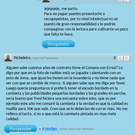
Jejejejeje, me parto.
Para no pagar puedes presentarte a
recogepelotas, por tu nivel intelectual es un
puesto de gran responsabilidad y lo podrás
compaginar con la lectura para cultivarte un poco
que falta te hace.
Responder
Picheleiro
0
·
hace 367 semanas
Alguien sabe cuántos años de contrato tiene el Compos con Erreá? Lo
digo por que en la foto de twitter está un jugador calentando con un
peto de Joma, que igual los tienen en la lavandería y no tiene nada que
ver con que se cambie de marca. Si alguien sabe que me diga por favor.
Luego quería preguntaros si preferís tener el escudo bordado en la
camiseta y las publicidades pequeñas bordadas y las grandes en parche,
sería bueno que Trevi hiciera una encuesta sobre esto, que yo por
ejemplo este año me compré la camiseta y la verdad es que la calidad es
malilla para 50€ que vale. Creo que se lo deberían de currar más. No me
refiero al tacto, si no a que está la camiseta pintada en muy mala
calidad.
Responder
4 replies
·
activo hace 366 semanas