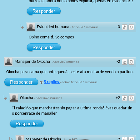
outro dia ahora non o podes explicar,quedas en evidencia!!!
Responder
Estupided humana
0
·
hace 367 semanas
Opino coma ti. So compos
Responder
Manager de Okocha
-2
·
hace 367 semanas
Okocha para cama que onte quedácheste ata moi tarde vendo o partido.
Responder
5 replies
·
activo hace 367 semanas
Okocha
+2
·
hace 367 semanas
Ti caladiño que marchastes sin pagar a ultima ronda!!!vas quedar sin
o porcenraxe de manaller
Responder
Manager de Okocha
-2
·
hace 367 semanas