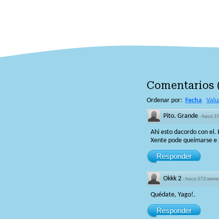
Comentarios
Ordenar por:
Fecha
Valu
Pito. Grande
·
hace 3
Ahi esto dacordo con el.
Xente pode queimarse e
Responder
Okkk 2
·
hace 373 sema
Quédate, Yago!.
Responder