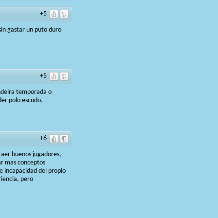
+5
sin gastar un puto duro
+5
indeira temporada o
er polo escudo.
+6
traer buenos jugadores,
ar mas conceptos
e incapacidad del propio
iencia, pero