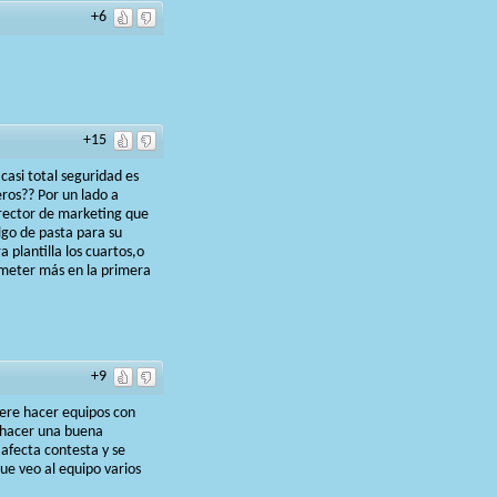
+6
+15
asi total seguridad es
ros?? Por un lado a
irector de marketing que
algo de pasta para su
 plantilla los cuartos,o
y meter más en la primera
+9
iere hacer equipos con
e hacer una buena
 afecta contesta y se
que veo al equipo varios