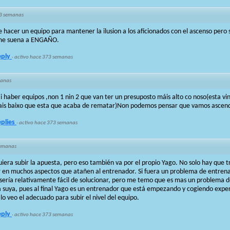
3 semanas
re hacer un equipo para mantener la ilusion a los aficionados con el ascenso pero 
o me suena a ENGAÑO.
eply
·
activo hace 373 semanas
manas
 haber equipos ,non 1 nin 2 que van ter un presuposto máis alto co noso(esta v
ais baixo que esta que acaba de rematar)Non podemos pensar que vamos ascend
eplies
·
activo hace 373 semanas
semanas
iera subir la apuesta, pero eso también va por el propio Yago. No solo hay que 
r en muchos aspectos que atañen al entrenador. Si fuera un problema de entren
 sería relativamente fácil de solucionar, pero me temo que es mas un problema d
a suya, pues al final Yago es un entrenador que está empezando y cogiendo exper
o veo el adecuado para subir el nivel del equipo.
eply
·
activo hace 373 semanas