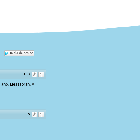
Inicio de sesión
+10
 ano. Eles sabrán. A
-5