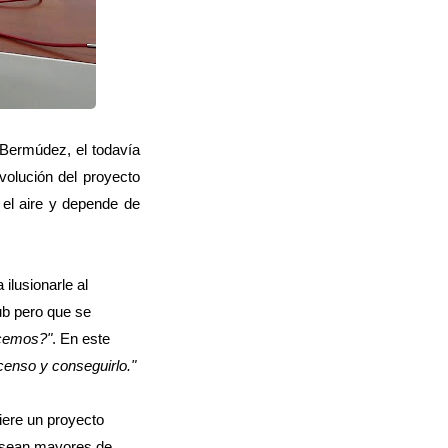
 Bermúdez, el todavía
volución del proyecto
 el aire y depende de
ilusionarle al
ub pero que se
cemos?"
. En este
censo y conseguirlo."
iere un proyecto
s sean mayores de