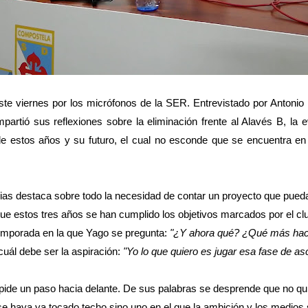
ste viernes por los micrófonos de la SER. Entrevistado por Antonio
partió sus reflexiones sobre la eliminación frente al Alavés B, la e
 de estos años y su futuro, el cual no esconde que se encuentra en
sias destaca sobre todo la necesidad de contar un proyecto que pueda 
e estos tres años se han cumplido los objetivos marcados por el cl
emporada en la que Yago se pregunta:
"¿Y ahora qué? ¿Qué más ha
 cuál debe ser la aspiración:
"Yo lo que quiero es jugar esa fase de as
 pide un paso hacia delante. De sus palabras se desprende que no qu
se haya ya tocado techo sino uno en el que la ambición y los medio