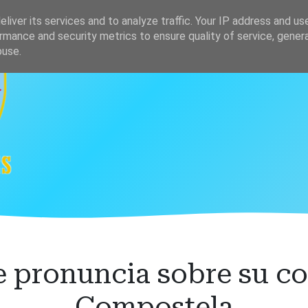
s
Clasificación
liver its services and to analyze traffic. Your IP address and us
rmance and security metrics to ensure quality of service, gene
buse.
se pronuncia sobre su co
Compostela