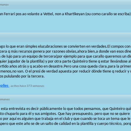
emanas
n Ferrari pos ao volante a Vettel, non a Khartikeyan (ou como carallo se escriba)
go lo que eran simples elucubraciones se convierten en verdades.El compos con c
rcera q más recursos genera por razones obvias,ahora bien,a donde van esos dine
de lujo para un equipo de tercera(por ejemplo para que carallo queremos un d
ier jugador de la plantilla) y por otra parte Quinteiro tiene q estar llevándose 
vertido años atrás y q acabo en desastre.Pero una cosa queda clara,para la primera
lo menos,no van. O el presi de verdad apuesta por reducir dónde tiene q reducir 
os pululando por la tercera.
eplies
·
activo hace 373 semanas
semanas
 esta entrevista es decir públicamente lo que todos pensamos, que Quinteiro qu
sto chuparlo para él y sus amigotes. Que hay presupuesto, pero que no se quier
veo por aquí es alguien que trabaja en el club y que cuando se toca un tema que le
spero que este año se de un salto de calidad en la plantilla y cuerpo técnico, por