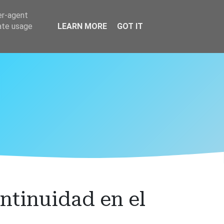
er-agent
rate usage
LEARN MORE
GOT IT
ntinuidad en el