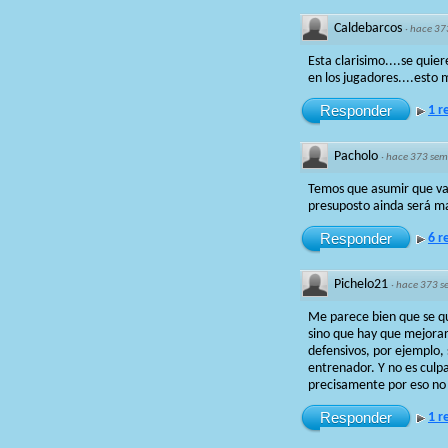
Caldebarcos
·
hace 37
Esta clarisimo....se quie
en los jugadores....est
Responder
1 r
Pacholo
·
hace 373 se
Temos que asumir que vai
presuposto ainda será m
Responder
6 r
Pichelo21
·
hace 373 
Me parece bien que se qu
sino que hay que mejora
defensivos, por ejemplo,
entrenador. Y no es culp
precisamente por eso no l
Responder
1 r