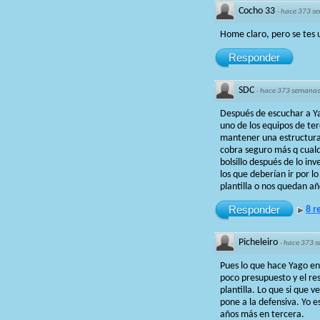
Cocho 33
·
hace 373 s
Home claro, pero se tes u
Responder
SDC
·
hace 373 semanas
Después de escuchar a Ya
uno de los equipos de te
mantener una estructura 
cobra seguro más q cualqu
bolsillo después de lo in
los que deberían ir por 
plantilla o nos quedan añ
Responder
8 r
Picheleiro
·
hace 373 
Pues lo que hace Yago en
poco presupuesto y el re
plantilla. Lo que si que 
pone a la defensiva. Yo e
años más en tercera.