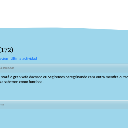
(
172
)
ación
Ultima actividad
73 semanas
 Estará o gran xefe dacordo ou Segiremos peregrinando cara outra mentira outro
 xa sabemos como funciona.
nas