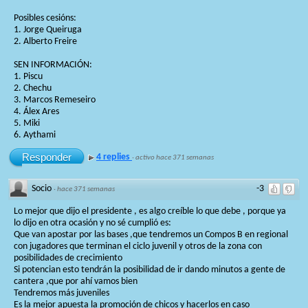
Posibles cesións:
1. Jorge Queiruga
2. Alberto Freire
SEN INFORMACIÓN:
1. Piscu
2. Chechu
3. Marcos Remeseiro
4. Álex Ares
5. Miki
6. Aythami
Responder
4 replies
·
activo hace 371 semanas
Socio
-3
·
hace 371 semanas
Lo mejor que dijo el presidente , es algo creíble lo que debe , porque ya
lo dijo en otra ocasión y no sé cumplió es:
Que van apostar por las bases ,que tendremos un Compos B en regional
con jugadores que terminan el ciclo juvenil y otros de la zona con
posibilidades de crecimiento
Si potencian esto tendrán la posibilidad de ir dando minutos a gente de
cantera ,que por ahí vamos bien
Tendremos más juveniles
Es la mejor apuesta la promoción de chicos y hacerlos en caso