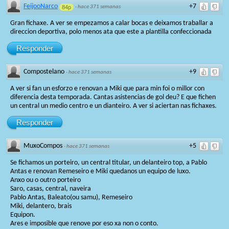
FeijooNarco
+7
84p
·
hace 371 semanas
Gran fichaxe. A ver se empezamos a calar bocas e deixamos traballar a
direccion deportiva, polo menos ata que este a plantilla confeccionada
Responder
Compostelano
+9
·
hace 371 semanas
A ver si fan un esforzo e renovan a Miki que para min foi o millor con
diferencia desta temporada. Cantas asistencias de gol deu? E que fichen
un central un medio centro e un dianteiro. A ver si aciertan nas fichaxes.
Responder
MuxoCompos
+5
·
hace 371 semanas
Se fichamos un porteiro, un central titular, un delanteiro top, a Pablo
Antas e renovan Remeseiro e Miki quedanos un equipo de luxo.
Anxo ou o outro porteiro
Saro, casas, central, naveira
Pablo Antas, Baleato(ou samu), Remeseiro
Miki, delantero, brais
Equipon.
Ares e imposible que renove por eso xa non o conto.