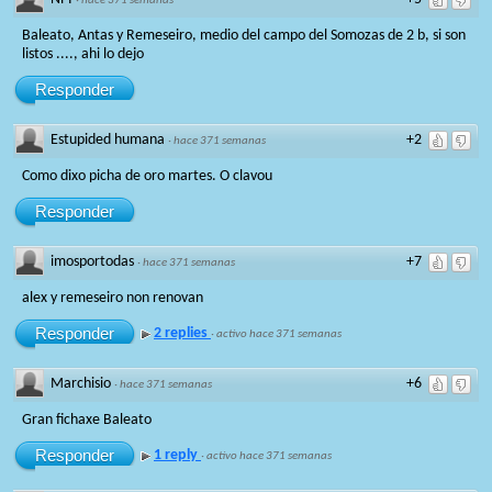
·
hace 371 semanas
Baleato, Antas y Remeseiro, medio del campo del Somozas de 2 b, si son
listos ...., ahi lo dejo
Responder
Estupided humana
+2
·
hace 371 semanas
Como dixo picha de oro martes. O clavou
Responder
imosportodas
+7
·
hace 371 semanas
alex y remeseiro non renovan
Responder
2 replies
·
activo hace 371 semanas
Marchisio
+6
·
hace 371 semanas
Gran fichaxe Baleato
Responder
1 reply
·
activo hace 371 semanas