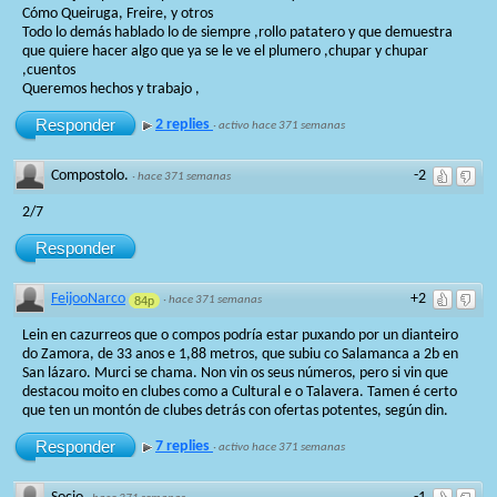
Cómo Queiruga, Freire, y otros
Todo lo demás hablado lo de siempre ,rollo patatero y que demuestra
que quiere hacer algo que ya se le ve el plumero ,chupar y chupar
,cuentos
Queremos hechos y trabajo ,
Responder
2 replies
·
activo hace 371 semanas
Compostolo.
-2
·
hace 371 semanas
2/7
Responder
FeijooNarco
+2
84p
·
hace 371 semanas
Lein en cazurreos que o compos podría estar puxando por un dianteiro
do Zamora, de 33 anos e 1,88 metros, que subiu co Salamanca a 2b en
San lázaro. Murci se chama. Non vin os seus números, pero si vin que
destacou moito en clubes como a Cultural e o Talavera. Tamen é certo
que ten un montón de clubes detrás con ofertas potentes, según din.
Responder
7 replies
·
activo hace 371 semanas