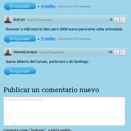
Responder
4 replies
·
activo hace 371 semanas
Autran
-2
·
hace 371 semanas
Renovar a miki estaría bien pero 2000 euros pareceme unha animalada
Responder
3 replies
·
activo hace 371 semanas
VamosCompos
+4
·
hace 371 semanas
Suena Alberto del Coruxo, porterazo y de Santiago
Responder
Publicar un comentario nuevo
Comenta como "invitado", o inicia sesión: