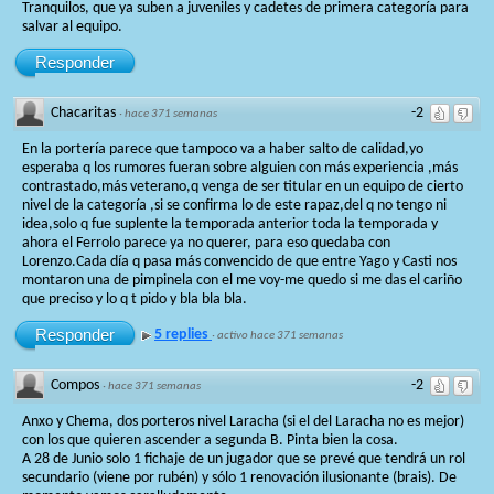
Tranquilos, que ya suben a juveniles y cadetes de primera categoría para
salvar al equipo.
Responder
Chacaritas
-2
·
hace 371 semanas
En la portería parece que tampoco va a haber salto de calidad,yo
esperaba q los rumores fueran sobre alguien con más experiencia ,más
contrastado,más veterano,q venga de ser titular en un equipo de cierto
nivel de la categoría ,si se confirma lo de este rapaz,del q no tengo ni
idea,solo q fue suplente la temporada anterior toda la temporada y
ahora el Ferrolo parece ya no querer, para eso quedaba con
Lorenzo.Cada día q pasa más convencido de que entre Yago y Casti nos
montaron una de pimpinela con el me voy-me quedo si me das el cariño
que preciso y lo q t pido y bla bla bla.
Responder
5 replies
·
activo hace 371 semanas
Compos
-2
·
hace 371 semanas
Anxo y Chema, dos porteros nivel Laracha (si el del Laracha no es mejor)
con los que quieren ascender a segunda B. Pinta bien la cosa.
A 28 de Junio solo 1 fichaje de un jugador que se prevé que tendrá un rol
secundario (viene por rubén) y sólo 1 renovación ilusionante (brais). De