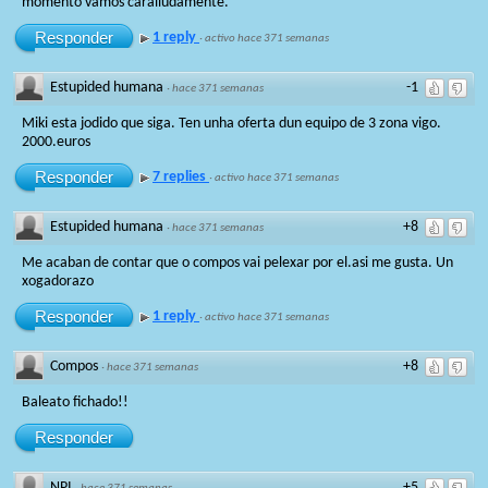
momento vamos caralludamente.
Responder
1 reply
·
activo hace 371 semanas
Estupided humana
-1
·
hace 371 semanas
Miki esta jodido que siga. Ten unha oferta dun equipo de 3 zona vigo.
2000.euros
Responder
7 replies
·
activo hace 371 semanas
Estupided humana
+8
·
hace 371 semanas
Me acaban de contar que o compos vai pelexar por el.asi me gusta. Un
xogadorazo
Responder
1 reply
·
activo hace 371 semanas
Compos
+8
·
hace 371 semanas
Baleato fichado!!
Responder
NPI
+5