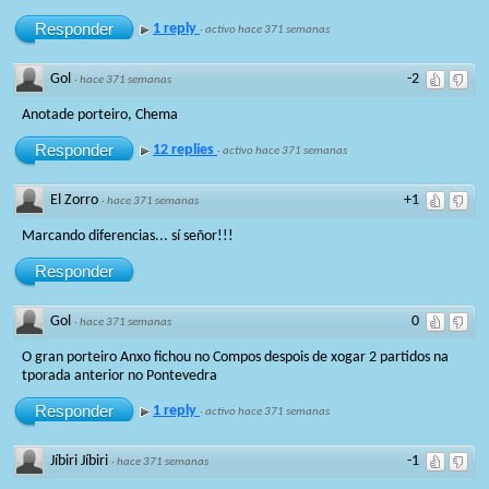
Responder
1 reply
·
activo hace 371 semanas
Gol
-2
·
hace 371 semanas
Anotade porteiro, Chema
Responder
12 replies
·
activo hace 371 semanas
El Zorro
+1
·
hace 371 semanas
Marcando diferencias... sí señor!!!
Responder
Gol
0
·
hace 371 semanas
O gran porteiro Anxo fichou no Compos despois de xogar 2 partidos na
tporada anterior no Pontevedra
Responder
1 reply
·
activo hace 371 semanas
Jíbiri Jíbiri
-1
·
hace 371 semanas