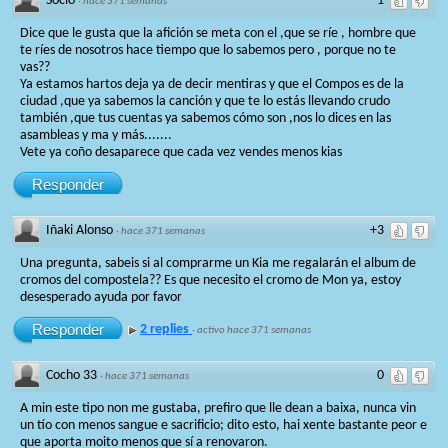
Socio
-1
·
hace 371 semanas
Dice que le gusta que la afición se meta con el ,que se ríe , hombre que
te ríes de nosotros hace tiempo que lo sabemos pero , porque no te
vas??
Ya estamos hartos deja ya de decir mentiras y que el Compos es de la
ciudad ,que ya sabemos la canción y que te lo estás llevando crudo
también ,que tus cuentas ya sabemos cómo son ,nos lo dices en las
asambleas y ma y más.......
Vete ya coño desaparece que cada vez vendes menos kias
Responder
Iñaki Alonso
+3
·
hace 371 semanas
Una pregunta, sabeis si al comprarme un Kia me regalarán el album de
cromos del compostela?? Es que necesito el cromo de Mon ya, estoy
desesperado ayuda por favor
Responder
2 replies
·
activo hace 371 semanas
Cocho 33
0
·
hace 371 semanas
A min este tipo non me gustaba, prefiro que lle dean a baixa, nunca vin
un tío con menos sangue e sacrificio; dito esto, hai xente bastante peor e
que aporta moito menos que sí a renovaron.