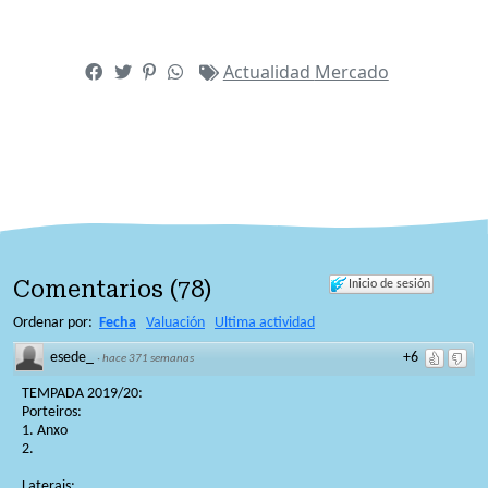
Actualidad
Mercado
Comentarios
(
78
)
Inicio de sesión
Ordenar por:
Fecha
Valuación
Ultima actividad
esede_
+6
·
hace 371 semanas
TEMPADA 2019/20:
Porteiros:
1. Anxo
2.
Laterais: