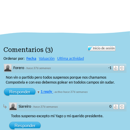
Comentarios
(
3
)
Inicio de sesión
Ordenar por:
Fecha
Valuación
Ultima actividad
Forero
-1
·
hace 376 semanas
Non vin o partido pero todos suspensos porque nos chamamos
Compostela e con eso debemos golear en todolos campos sin sudar.
Responder
1 reply
·
activo hace 376 semanas
Siareiro
0
·
hace 376 semanas
Todos suspenso excepto mi Yago y mi querido presidente.
Responder