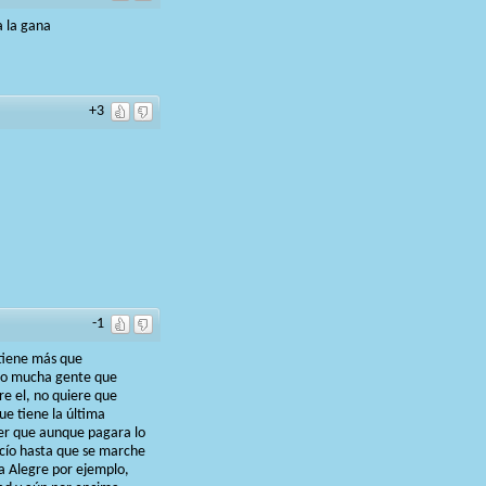
a la gana
+3
-1
 tiene más que
ndo mucha gente que
re el, no quiere que
ue tiene la última
ver que aunque pagara lo
acío hasta que se marche
ta Alegre por ejemplo,