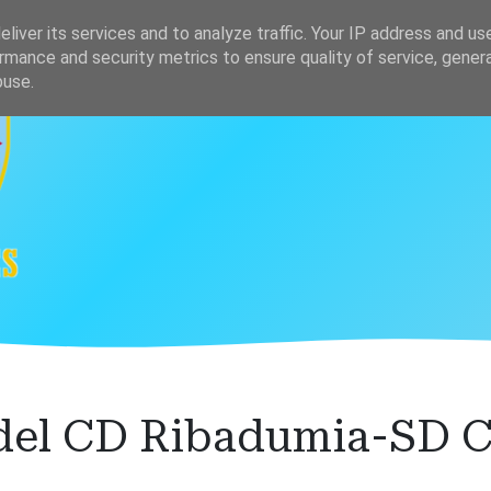
s
Clasificación
liver its services and to analyze traffic. Your IP address and us
rmance and security metrics to ensure quality of service, gene
buse.
 del CD Ribadumia-SD 