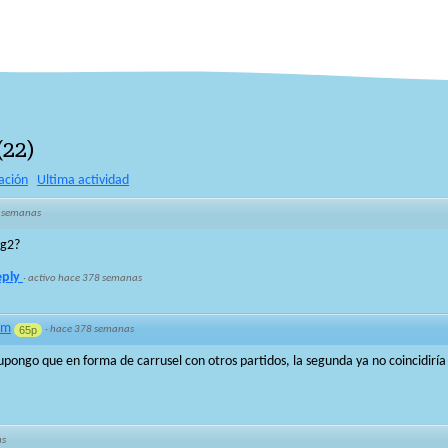
(
22
)
ación
Ultima actividad
 semanas
vg2?
eply
·
activo hace 378 semanas
dm
65p
·
hace 378 semanas
supongo que en forma de carrusel con otros partidos, la segunda ya no coincidiría
as