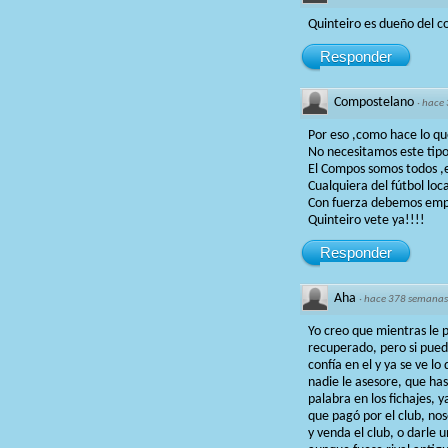
Quinteiro es dueño del c
Responder
Compostelano
·
hace
Por eso ,como hace lo q
No necesitamos este tipo
El Compos somos todos ,e
Cualquiera del fútbol loc
Con fuerza debemos em
Quinteiro vete ya!!!!
Responder
Aha
·
hace 378 semanas
Yo creo que mientras le p
recuperado, pero si pued
confía en el y ya se ve l
nadie le asesore, que has
palabra en los fichajes,
que pagó por el club, no
y venda el club, o darle 