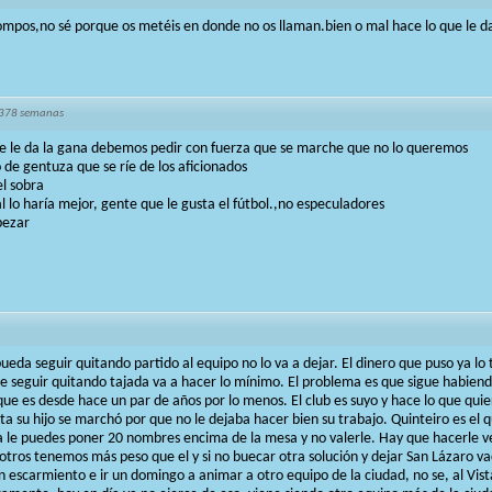
ompos,no sé porque os metéis en donde no os llaman.bien o mal hace lo que le d
 378 semanas
ue le da la gana debemos pedir con fuerza que se marche que no lo queremos
 de gentuza que se ríe de los aficionados
l sobra
al lo haría mejor, gente que le gusta el fútbol.,no especuladores
pezar
ueda seguir quitando partido al equipo no lo va a dejar. El dinero que puso ya lo
e seguir quitando tajada va a hacer lo mínimo. El problema es que sigue habie
o que es desde hace un par de años por lo menos. El club es suyo y hace lo que quie
ta su hijo se marchó por que no le dejaba hacer bien su trabajo. Quinteiro es el q
 ya le puedes poner 20 nombres encima de la mesa y no valerle. Hay que hacerle 
sotros tenemos más peso que el y si no buecar otra solución y dejar San Lázaro v
un escarmiento e ir un domingo a animar a otro equipo de la ciudad, no se, al Vis