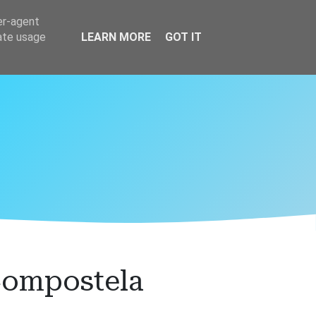
er-agent
rate usage
LEARN MORE
GOT IT
Compostela