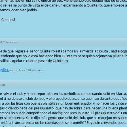
uamente, hoy en día ya no ejerce de eso, viene siendo otro equipo más de la ciu
o sé, es mi punto de vista el de darle un escarmiento a Quinteiro, que empiece a
emos joder bien jodido.
za Compos!
 378 semanas
 de que llegara el señor Quinteiro estábamos en la mierda absoluta , nadie cogía
entiendo que no lo está haciendo bien Quinteiro pero quién cojones va pillar el 
stillos . Apoiar o clube e pasar de Quinteiro .
eplies
·
activo hace 378 semanas
anas
de salvar el club y hacer reportajes en los periódicos como cuando salió en Marca
l si no dejase al club de lado y el proyecto de ascenso que hizo durante dos años 
r a por las ligas con buenas plantillas y un buen entrenador y no hacer las payas
s diciendo nada del presupuesto, que hay de sobra para hacer una buena planti
Compos no puede competir con el Racing por presupuesto. El presupuesto del Com
er si te enteras. Ya lo dijo más gente que salió del club, que se manejan presupu
está la transparencia de las cuentas que se prometió? Seguidle creyendo, que a 