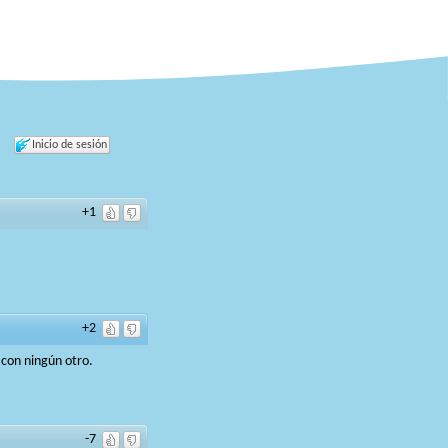
Inicio de sesión
+1
+2
 con ningún otro.
-7