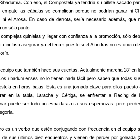
l Ribadumia. Con eso, el Compostela ya tendría su billete sacado par
e empate las cábalas se complican porque no podrían ganar ni Cho
 ni el Arosa. En caso de derrota, sería necesario además, que n
un sólo punto.
r complejas quinielas y llegar con confianza a la promoción, sólo de
ía incluso asegurar ya el tercer puesto si el Alondras no es quien d
orín.
 equipo que también hace sus cuentas. Actualmente marcha 18º en la
 Los ribadumienses no lo tienen nada fácil pero saben que todas s
tela en horas bajas. Esta es una jornada clave para ellos puesto 
ar en la tabla, Laracha y Céltiga, se enfrentar a Racing de 
nar puede ser todo un espaldarazo a sus esperanzas, pero perder
tegoría.
o es un verbo que estén conjugando con frecuencia en el equipo s
de sus últimos diez encuentros y vienen de perder por goleada (3