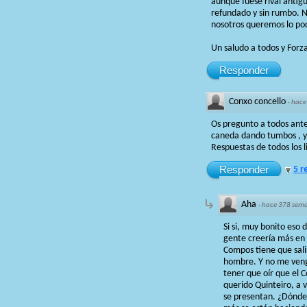
aunque fuese rival antig
refundado y sin rumbo. N
nosotros queremos lo pod
Un saludo a todos y For
Responder
Conxo concello
·
hace
Os pregunto a todos antes
caneda dando tumbos , y 
Respuestas de todos los li
Responder
5 r
Aha
·
hace 378 sem
Si si, muy bonito eso 
gente creería más en e
Compos tiene que sali
hombre. Y no me venga
tener que oír que el 
querido Quinteiro, a v
se presentan. ¿Dónde 