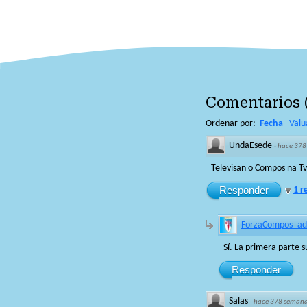
Comentarios
Ordenar por:
Fecha
Valu
UndaEsede
·
hace 378
Televisan o Compos na T
Responder
1 r
ForzaCompos_a
Sí. La primera parte 
Responder
Salas
·
hace 378 seman