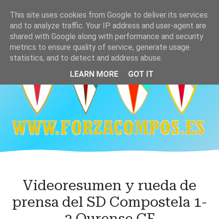
Ir
This site uses cookies from Google to deliver its services
al
and to analyze traffic. Your IP address and user-agent are
contenido
shared with Google along with performance and security
principal
metrics to ensure quality of service, generate usage
statistics, and to detect and address abuse.
LEARN MORE
GOT IT
Videoresumen y rueda de
prensa del SD Compostela 1-
3 Ourense CF