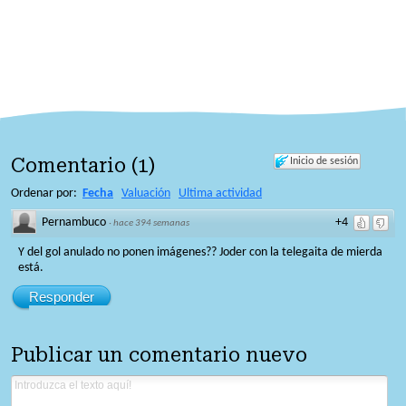
Comentario
(
1
)
Inicio de sesión
Ordenar por:
Fecha
Valuación
Ultima actividad
Pernambuco
+4
·
hace 394 semanas
Y del gol anulado no ponen imágenes?? Joder con la telegaita de mierda
está.
Responder
Publicar un comentario nuevo