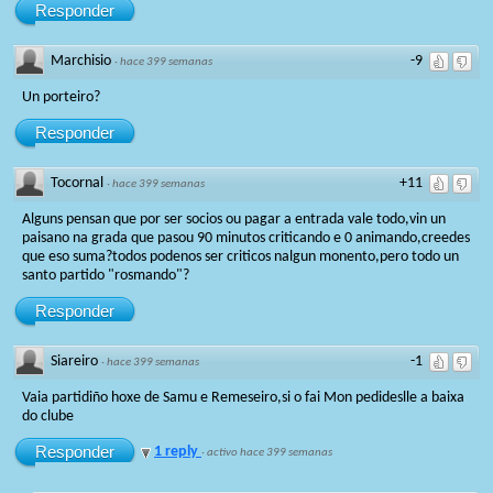
Responder
Marchisio
-9
·
hace 399 semanas
Un porteiro?
Responder
Tocornal
+11
·
hace 399 semanas
Alguns pensan que por ser socios ou pagar a entrada vale todo,vin un
paisano na grada que pasou 90 minutos criticando e 0 animando,creedes
que eso suma?todos podenos ser criticos nalgun monento,pero todo un
santo partido "rosmando"?
Responder
Siareiro
-1
·
hace 399 semanas
Vaia partidiño hoxe de Samu e Remeseiro,si o fai Mon pedideslle a baixa
do clube
Responder
1 reply
·
activo hace 399 semanas