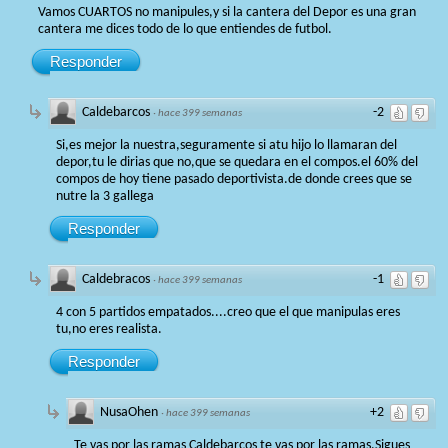
Vamos CUARTOS no manipules,y si la cantera del Depor es una gran
cantera me dices todo de lo que entiendes de futbol.
Responder
Caldebarcos
-2
·
hace 399 semanas
Si,es mejor la nuestra,seguramente si atu hijo lo llamaran del
depor,tu le dirias que no,que se quedara en el compos.el 60% del
compos de hoy tiene pasado deportivista.de donde crees que se
nutre la 3 gallega
Responder
Caldebracos
-1
·
hace 399 semanas
4 con 5 partidos empatados....creo que el que manipulas eres
tu,no eres realista.
Responder
NusaOhen
+2
·
hace 399 semanas
Te vas por las ramas Caldebarcos te vas por las ramas.Sigues