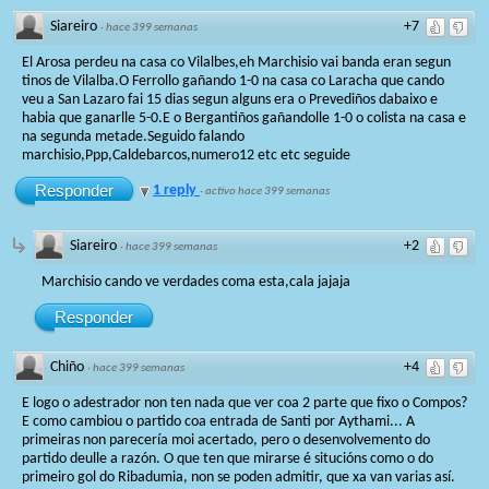
Siareiro
+7
·
hace 399 semanas
El Arosa perdeu na casa co Vilalbes,eh Marchisio vai banda eran segun
tinos de Vilalba.O Ferrollo gañando 1-0 na casa co Laracha que cando
veu a San Lazaro fai 15 dias segun alguns era o Prevediños dabaixo e
habia que ganarlle 5-0.E o Bergantiños gañandolle 1-0 o colista na casa e
na segunda metade.Seguido falando
marchisio,Ppp,Caldebarcos,numero12 etc etc seguide
Responder
1 reply
·
activo hace 399 semanas
Siareiro
+2
·
hace 399 semanas
Marchisio cando ve verdades coma esta,cala jajaja
Responder
Chiño
+4
·
hace 399 semanas
E logo o adestrador non ten nada que ver coa 2 parte que fixo o Compos?
E como cambiou o partido coa entrada de Santi por Aythami... A
primeiras non parecería moi acertado, pero o desenvolvemento do
partido deulle a razón. O que ten que mirarse é situcións como o do
primeiro gol do Ribadumia, non se poden admitir, que xa van varias así.