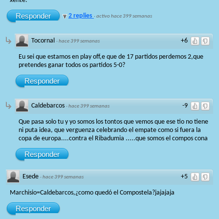
xente.
Responder
2 replies
·
activo hace 399 semanas
Tocornal
+6
·
hace 399 semanas
Eu sei que estamos en play off,e que de 17 partidos perdemos 2,que
pretendes ganar todos os partidos 5-0?
Responder
Caldebarcos
-9
·
hace 399 semanas
Que pasa solo tu y yo somos los tontos que vemos que ese tio no tiene
ni puta idea, que verguenza celebrando el empate como si fuera la
copa de europa....contra el Ribadumia .....que somos el compos cona
Responder
Esede
+5
·
hace 399 semanas
Marchisio=Caldebarcos,¿como quedó el Compostela?jajajaja
Responder