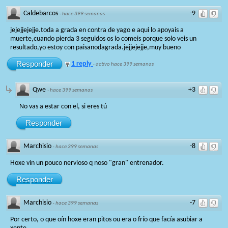
Caldebarcos
-9
·
hace 399 semanas
jejejjejejje.toda a grada en contra de yago e aqui lo apoyais a
muerte,cuando pierda 3 seguidos os lo comeis porque solo veis un
resultado,yo estoy con paisanodagrada.jejjejejje,muy bueno
Responder
1 reply
·
activo hace 399 semanas
Qwe
+3
·
hace 399 semanas
No vas a estar con el, si eres tú
Responder
Marchisio
-8
·
hace 399 semanas
Hoxe vin un pouco nervioso q noso "gran" entrenador.
Responder
Marchisio
-7
·
hace 399 semanas
Por certo, o que oín hoxe eran pitos ou era o frío que facía asubiar a