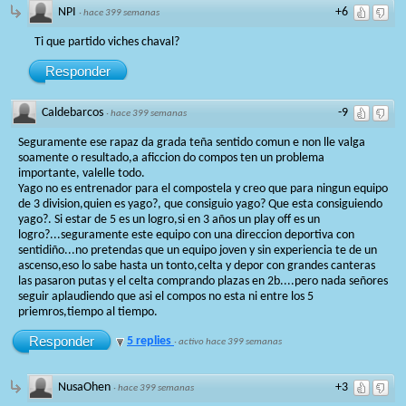
NPI
+6
·
hace 399 semanas
Ti que partido viches chaval?
Responder
Caldebarcos
-9
·
hace 399 semanas
Seguramente ese rapaz da grada teña sentido comun e non lle valga
soamente o resultado,a aficcion do compos ten un problema
importante, valelle todo.
Yago no es entrenador para el compostela y creo que para ningun equipo
de 3 division,quien es yago?, que consiguio yago? Que esta consiguiendo
yago?. Si estar de 5 es un logro,si en 3 años un play off es un
logro?...seguramente este equipo con una direccion deportiva con
sentidiño...no pretendas que un equipo joven y sin experiencia te de un
ascenso,eso lo sabe hasta un tonto,celta y depor con grandes canteras
las pasaron putas y el celta comprando plazas en 2b....pero nada señores
seguir aplaudiendo que asi el compos no esta ni entre los 5
priemros,tiempo al tiempo.
Responder
5 replies
·
activo hace 399 semanas
NusaOhen
+3
·
hace 399 semanas