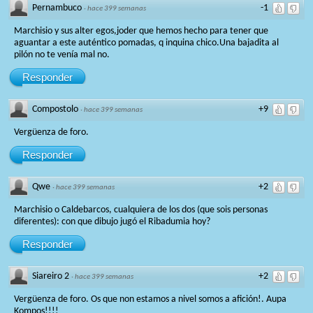
Pernambuco
-1
·
hace 399 semanas
Marchisio y sus alter egos,joder que hemos hecho para tener que
aguantar a este auténtico pomadas, q inquina chico.Una bajadita al
pilón no te venía mal no.
Responder
Compostolo
+9
·
hace 399 semanas
Vergüenza de foro.
Responder
Qwe
+2
·
hace 399 semanas
Marchisio o Caldebarcos, cualquiera de los dos (que sois personas
diferentes): con que dibujo jugó el Ribadumia hoy?
Responder
Siareiro 2
+2
·
hace 399 semanas
Vergüenza de foro. Os que non estamos a nivel somos a afición!. Aupa
Kompos!!!!