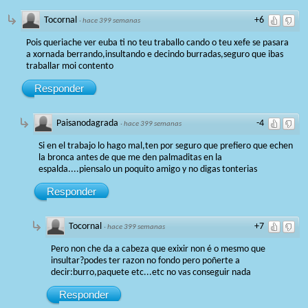
Tocornal
+6
·
hace 399 semanas
Pois queriache ver euba ti no teu traballo cando o teu xefe se pasara
a xornada berrando,insultando e decindo burradas,seguro que ibas
traballar moi contento
Responder
Paisanodagrada
-4
·
hace 399 semanas
Si en el trabajo lo hago mal,ten por seguro que prefiero que echen
la bronca antes de que me den palmaditas en la
espalda....piensalo un poquito amigo y no digas tonterias
Responder
Tocornal
+7
·
hace 399 semanas
Pero non che da a cabeza que exixir non é o mesmo que
insultar?podes ter razon no fondo pero poñerte a
decir:burro,paquete etc...etc no vas conseguir nada
Responder