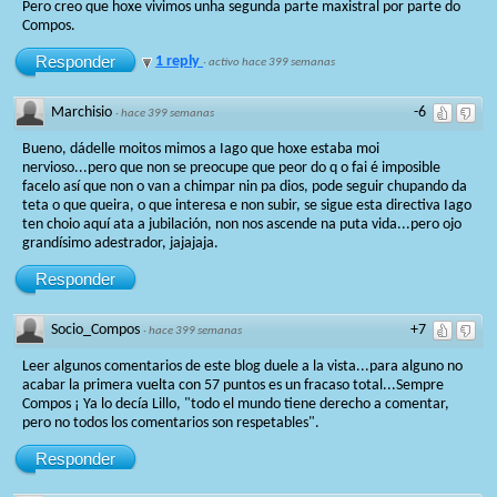
Pero creo que hoxe vivimos unha segunda parte maxistral por parte do
Compos.
Responder
1 reply
·
activo hace 399 semanas
Marchisio
-6
·
hace 399 semanas
Bueno, dádelle moitos mimos a Iago que hoxe estaba moi
nervioso...pero que non se preocupe que peor do q o fai é imposible
facelo así que non o van a chimpar nin pa dios, pode seguir chupando da
teta o que queira, o que interesa e non subir, se sigue esta directiva Iago
ten choio aquí ata a jubilación, non nos ascende na puta vida...pero ojo
grandísimo adestrador, jajajaja.
Responder
Socio_Compos
+7
·
hace 399 semanas
Leer algunos comentarios de este blog duele a la vista...para alguno no
acabar la primera vuelta con 57 puntos es un fracaso total...Sempre
Compos ¡ Ya lo decía Lillo, "todo el mundo tiene derecho a comentar,
pero no todos los comentarios son respetables".
Responder