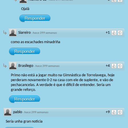
Ojalá
Responder
Siareiro
+1
·
hace 399 semanas
como as escachades minadriña
Responder
Brasilego
+4
·
hace 399 semanas
Primo não está a jogar muito na Gimnástica de Torrelavega, hoje
perderam novamente 0-2 na casa com ele de suplente, e vão de
pechacancelas. A verdade é que é difícil de entender. Seria um
grande reforço.
Responder
pablo
+9
·
hace 399 semanas
Sería unha gran noticia