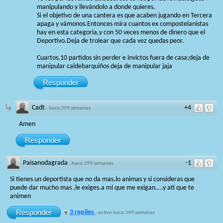
manipulando y llevándolo a donde quieres.
Si el objetivo de una cantera es que acaben jugando en Tercera
apaga y vámonos.Entonces mira cuantos ex compostelanistas
hay en esta categoria,y con 50 veces menos de dinero que el
Deportivo.Deja de trolear que cada vez quedas peor.
Cuartos,10 partidos sin perder e invictos fuera de casa;deja de
manipular caldebarquiños deja de manipular jaja
Responder
Cadt
+4
·
hace 399 semanas
Amen
Responder
Paisanodagrada
-1
·
hace 399 semanas
Si tienes un deportista que no da mas,lo animas y si consideras que
puede dar mucho mas ,le exiges.a mi que me exigan....y ati que te
animen
Responder
3 replies
·
activo hace 399 semanas