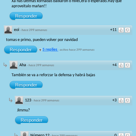
Xa nas ultimas xornadas baixaron o nivel,era o esperado.Hay que
aproveitalo mañan!!
Responder
eoi
+11
·
hace 399 semanas
tomas e primo, pueden volver por navidad
Responder
5 replies
·
activo hace 399 semanas
Aha
+4
·
hace 399 semanas
También se va a reforzar la defensa y habrá bajas
Responder
123
+3
·
hace 399 semanas
Jimmu?
Responder
Número 12
0
·
hace 399 semanas