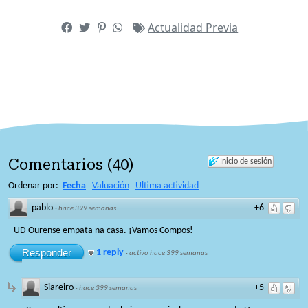
Actualidad
Previa
Comentarios
(
40
)
Inicio de sesión
Ordenar por:
Fecha
Valuación
Ultima actividad
pablo
+6
·
hace 399 semanas
UD Ourense empata na casa. ¡Vamos Compos!
Responder
1 reply
·
activo hace 399 semanas
Siareiro
+5
·
hace 399 semanas