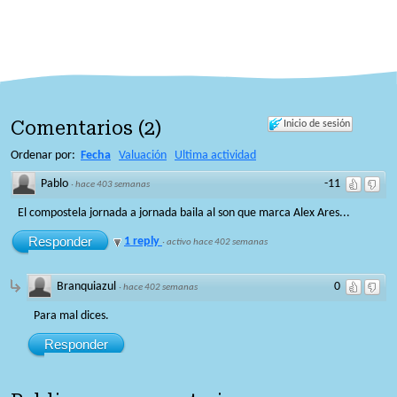
Comentarios
(
2
)
Inicio de sesión
Ordenar por:
Fecha
Valuación
Ultima actividad
Pablo
-11
·
hace 403 semanas
El compostela jornada a jornada baila al son que marca Alex Ares...
Responder
1 reply
·
activo hace 402 semanas
Branquiazul
0
·
hace 402 semanas
Para mal dices.
Responder