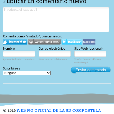
Publicar un comentario nuevo
Comenta como "invitado", o inicia sesión:
facebook
Nombre
Correo electrónico
Sitio Web (opcional)
Aparece junto a tus comentarios.
No se muestra públicamente.
Si usted tiene un sitio web,
enlázalo aquí.
Suscribirse a
Enviar comentario
©
2026
WEB NO OFICIAL DE LA SD COMPOSTELA