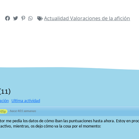
Actualidad
Valoraciones de la afición
(
11
)
ación
Ultima actividad
65p
·
hace 401 semanas
or me pedía los datos de cómo iban las puntuaciones hasta ahora. Estoy en proc
activo, mientras, os dejo cómo va la cosa por el momento: