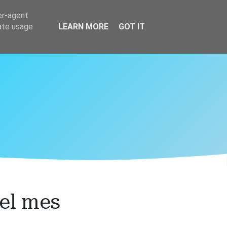
er-agent
rate usage
LEARN MORE
GOT IT
el mes