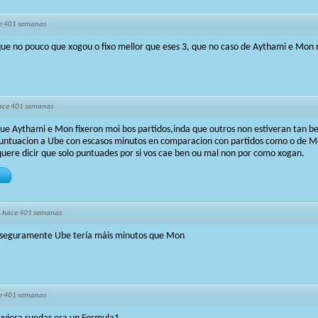
e 401 semanas
que no pouco que xogou o fixo mellor que eses 3, que no caso de Aythami e Mon no
ace 401 semanas
ue Aythami e Mon fixeron moi bos partidos,inda que outros non estiveran tan be
untuacion a Ube con escasos minutos en comparacion con partidos como o de M
quere dicir que solo puntuades por si vos cae ben ou mal non por como xogan.
·
hace 401 semanas
o seguramente Ube tería máis minutos que Mon
e 401 semanas