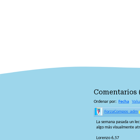
Comentarios
Ordenar por:
Fecha
Valu
ForzaCompos_adm
La semana pasada un lect
algo más visualmente atr
Lorenzo 6,57