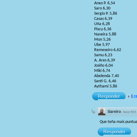
Anxo P. 6,54
Saro 6,30
Sergio P. 5,86
Casas 6,39
Uña 6,28
Piscu 6,36
Naveira 5,88
Mon 5,26
Ube 5,97
Remeseiro 6,62
Samu 6,23
A. Ares 6,39
Josiño 6,04
Miki 6,74
Abelenda 7,40
Santi G. 6,46
Aythami 5,86
Responder
6 r
Siareiro
·
hace 401
Que teña mais puntua
Responder