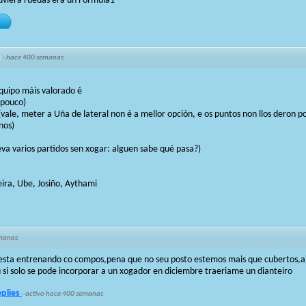
tuviera ruedas era un Formula1
·
hace 400 semanas
quipo máis valorado é
 pouco)
vale, meter a Uña de lateral non é a mellor opción, e os puntos non llos deron po
nos)
leva varios partidos sen xogar: alguen sabe qué pasa?)
ira, Ube, Josiño, Aythami
manas
 esta entrenando co compos,pena que no seu posto estemos mais que cubertos,ai
si solo se pode incorporar a un xogador en diciembre traeriame un dianteiro
eplies
·
activo hace 400 semanas