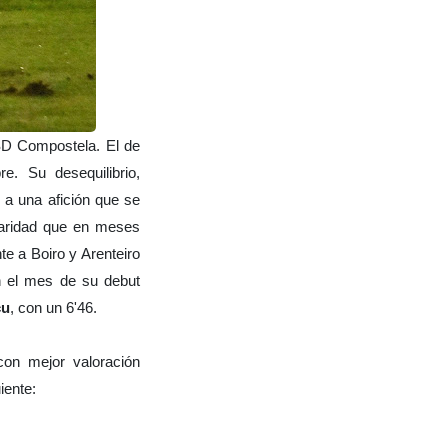
SD Compostela. El de
. Su desequilibrio,
 a una afición que se
laridad que en meses
e a Boiro y Arenteiro
n el mes de su debut
cu
, con un 6'46.
con mejor valoración
iente: