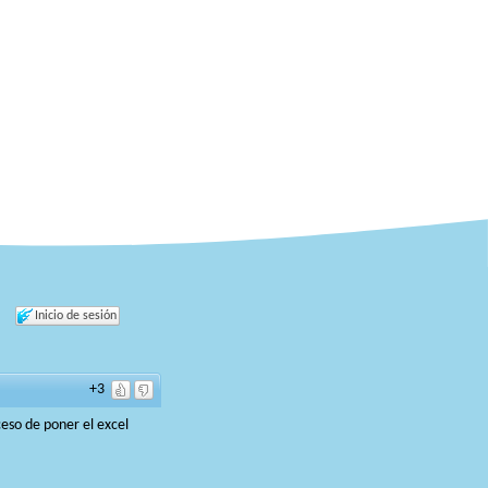
Inicio de sesión
+3
eso de poner el excel