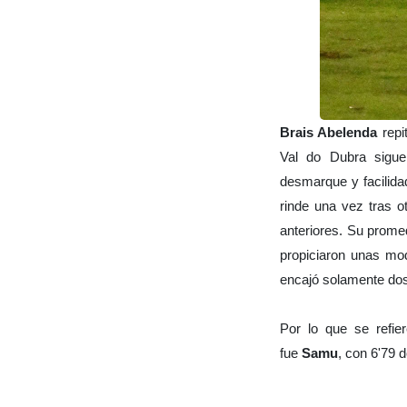
Brais Abelenda
repi
Val do Dubra sigue
desmarque y facilida
rinde una vez tras 
anteriores. Su prome
propiciaron unas mo
encajó solamente dos
Por lo que se refier
fue
Samu
, con 6'79 d