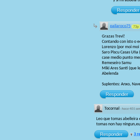
y si mi abuela 
Responder
pailaroco75
73p
Grazas Trevi!
Contando con isto o e
Lorenzo (por moi moi
Saro Piscu Casas Uña (
case medio punto me
Remeseiro Samu
Miki Ares Santi (que 
Abelenda
Suplentes: Anxo, Nave
Responder
Tocornal
·
hace 401 se
Leo que tomas abelleira
tomas non hay ningun,eu 
Responder
3 r