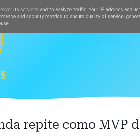
s
Clasificación
liver its services and to analyze traffic. Your IP address and us
rmance and security metrics to ensure quality of service, gene
buse.
nda repite como MVP d