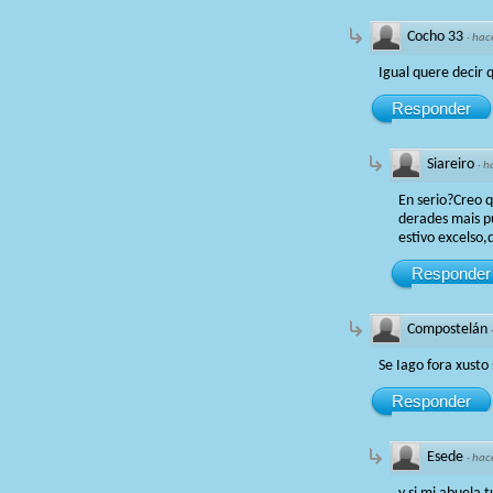
Cocho 33
·
hac
Igual quere decir 
Responder
Siareiro
·
h
En serio?Creo q
derades mais p
estivo excelso,
Responder
Compostelán
Se Iago fora xust
Responder
Esede
·
hac