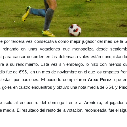
te por tercera vez consecutiva como mejor jugador del mes de la 
 reinando en unas votaciones que monopoliza desde septiembre
d para causar desorden en las defensas rivales están conquistando
otra a su rendimiento. Esta vez sin embargo, lo hizo con menos c
dio fue de 6'95, en un mes de noviembre en el que los empates frent
destas puntuaciones. El podio lo completaron
Anxo Pérez
, que e
 goles en cuatro encuentros y obtuvo una nota media de 6'54, y
Pis
e sólo al encuentro del domingo frente al Arenteiro, el jugador 
e media. El resultado del resto de la votación, redondeada, fue el sigu