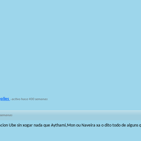
eplies
·
activo hace 400 semanas
 semanas
cion Ube sin xogar nada que Aythami,Mon ou Naveira xa o dito todo de alguns q