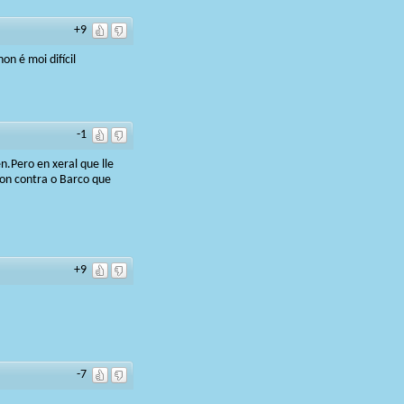
+9
n é moi difícil
-1
n.Pero en xeral que lle
on contra o Barco que
+9
-7