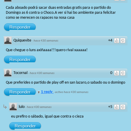
Cada aboado podrá sacar duas entradas gratis para o partido do
Domingo as 6 contra o Choco.A ver si hai bo ambiente para felicitar
como se merecen os rapaces na nosa casa
Responder
Quiquevite
+4
·
hace 430 semanas
Que chegue o luns axiñaaaa!!!quero rival xaaaaa!
Responder
Tocornal
0
·
hace 430 semanas
Que preferides o partido de play off en san lazaro,o sabado ou o domingo
Responder
1 reply
·
activo hace 430 semanas
lulo
+5
·
hace 430 semanas
eu prefiro o sábado, igual que contra o cieza
Responder