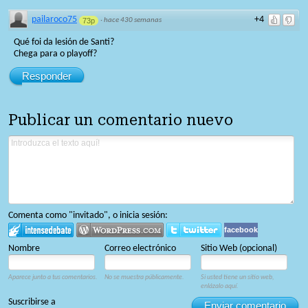
pailaroco75
+4
73p
·
hace 430 semanas
Qué foi da lesión de Santi?
Chega para o playoff?
Responder
Publicar un comentario nuevo
Comenta como "invitado", o inicia sesión:
facebook
Nombre
Correo electrónico
Sitio Web (opcional)
Aparece junto a tus comentarios.
No se muestra públicamente.
Si usted tiene un sitio web,
enlázalo aquí.
Suscribirse a
Enviar comentario