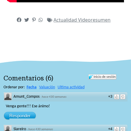
Actualidad
Videoresumen
Comentarios
(
6
)
Inicio de sesión
Ordenar por:
Fecha
Valuación
Ultima actividad
Amunt_Compos
+3
·
hace 430 semanas
Venga gente!!! Ese ánimo!
Responder
Siareiro
+4
·
hace 430 semanas