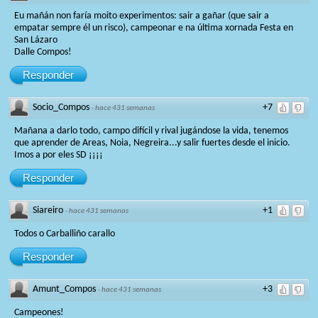
Eu mañán non faría moito experimentos: sair a gañar (que sair a
empatar sempre él un risco), campeonar e na última xornada Festa en
San Lázaro
Dalle Compos!
Responder
Socio_Compos
+7
·
hace 431 semanas
Mañana a darlo todo, campo difícil y rival jugándose la vida, tenemos
que aprender de Areas, Noia, Negreira...y salir fuertes desde el inicio.
Imos a por eles SD ¡¡¡¡
Responder
Siareiro
+1
·
hace 431 semanas
Todos o Carballiño carallo
Responder
Amunt_Compos
+3
·
hace 431 semanas
Campeones!