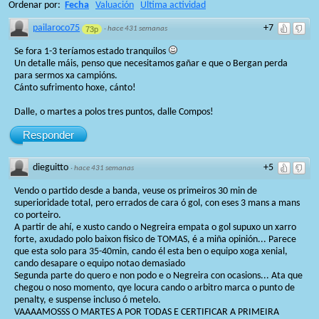
Ordenar por:
Fecha
Valuación
Ultima actividad
pailaroco75
+7
73p
·
hace 431 semanas
Se fora 1-3 teríamos estado tranquilos
Un detalle máis, penso que necesitamos gañar e que o Bergan perda
para sermos xa campións.
Cánto sufrimento hoxe, cánto!
Dalle, o martes a polos tres puntos, dalle Compos!
Responder
dieguitto
+5
·
hace 431 semanas
Vendo o partido desde a banda, veuse os primeiros 30 min de
superioridade total, pero errados de cara ó gol, con eses 3 mans a mans
co porteiro.
A partir de ahí, e xusto cando o Negreira empata o gol supuxo un xarro
forte, axudado polo baixon fisico de TOMAS, é a miña opinión... Parece
que esta solo para 35-40min, cando él esta ben o equipo xoga xenial,
cando desapare o equipo notao demasiado
Segunda parte do quero e non podo e o Negreira con ocasions... Ata que
chegou o noso momento, qye locura cando o arbitro marca o punto de
penalty, e suspense incluso ó metelo.
VAAAAMOSSS O MARTES A POR TODAS E CERTIFICAR A PRIMEIRA