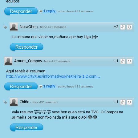
equipos.
Responder
1 reply
·
activo hace 431 semanas
NusaOhen
+2
·
hace 431 semanas
La semana que viene no,mañana que hay Liga jeje
Responder
Amunt_Compos
+1
·
hace 431 semanas
Aquí tenéis el resumen
http://www.crtvg.es/informativos/negreira-1-2-com...
Responder
1 reply
·
activo hace 431 semanas
Chiño
+1
·
hace 431 semanas
Vaia resumo 🤣🤣🤣🤣 vese ben quen está na TVG. O Compos na
primeira parte non fixo nada máis que o gol 😂😂
Responder