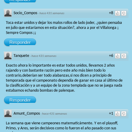
Socio_Compos
+8
·
hace 431 semanas
Toca estar unidos y dejar los malos rollos de lado joder, ¿quien pensaba
en julio que estaríamos en esta situación?, ahora a por el Villalonga ¡
Sempre Compos ¡¡
Responder
Tanquete
+6
·
hace 431 semanas
Exacto ahora lo importante es estar todos unidos, llevamos 2 años
rajando y con bastante razón pero este año más bien todo lo
contrario,deberían ser todo alabanzas,si nos dicen a principio de
temporada que el campeonato dependía de ganar en casa al último de
la clasificación y a un equipo de la zona templada que no se juega nada
estabamos echando bombas de palenque.
Responder
Amunt_Compos
+1
·
hace 431 semanas
La semana que viene campeones matematicámente. Y en el playoff,
Primo, y Ares, serán decisivos como lo fueron el año pasado con sus