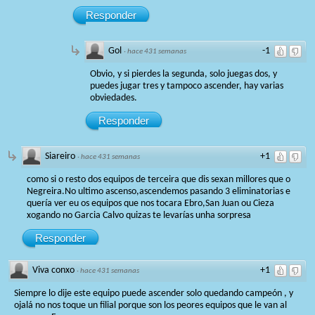
Responder
Gol
-1
·
hace 431 semanas
Obvio, y si pierdes la segunda, solo juegas dos, y
puedes jugar tres y tampoco ascender, hay varias
obviedades.
Responder
Siareiro
+1
·
hace 431 semanas
como si o resto dos equipos de terceira que dis sexan millores que o
Negreira.No ultimo ascenso,ascendemos pasando 3 eliminatorias e
quería ver eu os equipos que nos tocara Ebro,San Juan ou Cieza
xogando no Garcia Calvo quizas te levarías unha sorpresa
Responder
Viva conxo
+1
·
hace 431 semanas
Siempre lo dije este equipo puede ascender solo quedando campeón , y
ojalá no nos toque un filial porque son los peores equipos que le van al