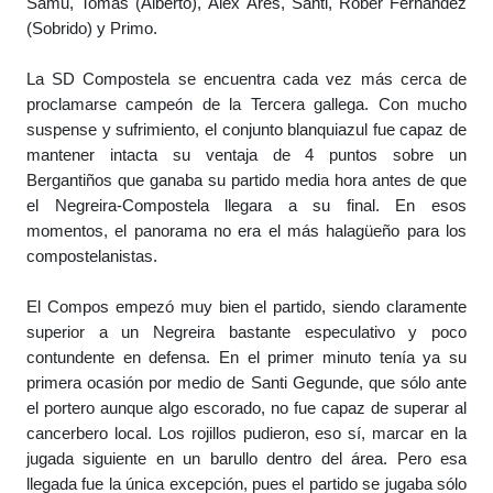
Samu, Tomás (Alberto), Álex Ares, Santi, Rober Fernández 
(Sobrido) y Primo.

La SD Compostela se encuentra cada vez más cerca de 
proclamarse campeón de la Tercera gallega. Con mucho 
suspense y sufrimiento, el conjunto blanquiazul fue capaz de 
mantener intacta su ventaja de 4 puntos sobre un 
Bergantiños que ganaba su partido media hora antes de que 
el Negreira-Compostela llegara a su final. En esos 
momentos, el panorama no era el más halagüeño para los 
compostelanistas.

El Compos empezó muy bien el partido, siendo claramente 
superior a un Negreira bastante especulativo y poco 
contundente en defensa. En el primer minuto tenía ya su 
primera ocasión por medio de Santi Gegunde, que sólo ante 
el portero aunque algo escorado, no fue capaz de superar al 
cancerbero local. Los rojillos pudieron, eso sí, marcar en la 
jugada siguiente en un barullo dentro del área. Pero esa 
llegada fue la única excepción, pues el partido se jugaba sólo 