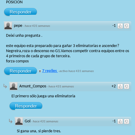
POSICION
Responder
pepe
-1
·
hace 431 semanas
Deixi unha pregunta .
este equipo esta preparado para gañar 3 eliminatorias e ascender?
Negreira,roza o descenso no G1.Vamos competir contra equipos entre os
4 primeiros de cada grupo de terceira.
forza compos
Responder
7 replies
·
activo hace 431 semanas
Amunt_Compos
+2
·
hace 431 semanas
El primero sólo juega una eliminatoria
Responder
Gol
-1
·
hace 431 semanas
Si gana una, si pierde tres.