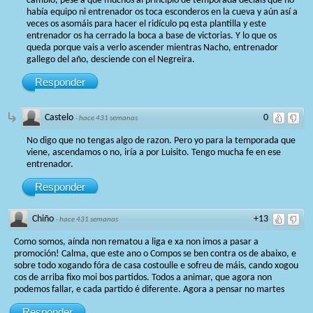
cambio, pese a que muchos al principio de temporada decíais que no
había equipo ni entrenador os toca esconderos en la cueva y aún así a
veces os asomáis para hacer el ridículo pq esta plantilla y este
entrenador os ha cerrado la boca a base de victorias. Y lo que os
queda porque vais a verlo ascender mientras Nacho, entrenador
gallego del año, desciende con el Negreira.
Responder
Castelo
0
·
hace 431 semanas
No digo que no tengas algo de razon. Pero yo para la temporada que
viene, ascendamos o no, iría a por Luisito. Tengo mucha fe en ese
entrenador.
Responder
Chiño
+13
·
hace 431 semanas
Como somos, aínda non rematou a liga e xa non imos a pasar a
promoción! Calma, que este ano o Compos se ben contra os de abaixo, e
sobre todo xogando fóra de casa costoulle e sofreu de máis, cando xogou
cos de arriba fixo moi bos partidos. Todos a animar, que agora non
podemos fallar, e cada partido é diferente. Agora a pensar no martes
Responder