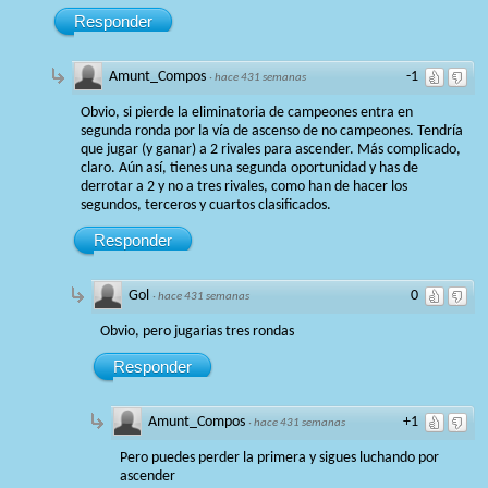
Responder
Amunt_Compos
-1
·
hace 431 semanas
Obvio, si pierde la eliminatoria de campeones entra en
segunda ronda por la vía de ascenso de no campeones. Tendría
que jugar (y ganar) a 2 rivales para ascender. Más complicado,
claro. Aún así, tienes una segunda oportunidad y has de
derrotar a 2 y no a tres rivales, como han de hacer los
segundos, terceros y cuartos clasificados.
Responder
Gol
0
·
hace 431 semanas
Obvio, pero jugarias tres rondas
Responder
Amunt_Compos
+1
·
hace 431 semanas
Pero puedes perder la primera y sigues luchando por
ascender