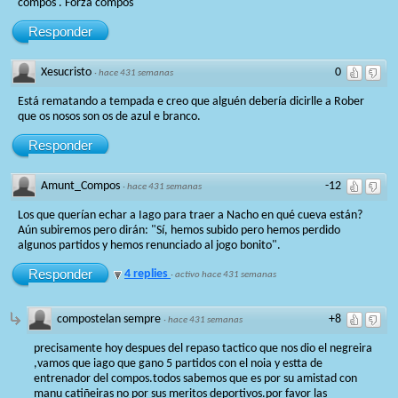
compos . Forza compos
Responder
Xesucristo
0
·
hace 431 semanas
Está rematando a tempada e creo que alguén debería dicirlle a Rober
que os nosos son os de azul e branco.
Responder
Amunt_Compos
-12
·
hace 431 semanas
Los que querían echar a Iago para traer a Nacho en qué cueva están?
Aún subiremos pero dirán: "Sí, hemos subido pero hemos perdido
algunos partidos y hemos renunciado al jogo bonito".
Responder
4 replies
·
activo hace 431 semanas
compostelan sempre
+8
·
hace 431 semanas
precisamente hoy despues del repaso tactico que nos dio el negreira
,vamos que iago que gano 5 partidos con el noia y estta de
entrenador del compos.todos sabemos que es por su amistad con
manu catiñeiras no por sus meritos deportivos.por favor las