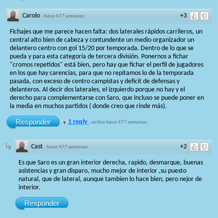
Carolo
+3
·
hace 477 semanas
Fichajes que me parece hacen falta: dos laterales rápidos carrileros, un
central alto bien de cabeza y contundente un medio organizador un
delantero centro con gol 15/20 por temporada. Dentro de lo que se
pueda y para esta categoría de tercera división. Ponernos a fichar
"cromos repetidos" está bien, pero hay que fichar el perfil de jugadores
en los que hay carencias, para que no repitamos lo de la temporada
pasada, con exceso de centro campistas y deficit de defensas y
delanteros. Al decir dos laterales, el izquierdo porque no hay y el
derecho para complementarse con Saro, que incluso se puede poner en
la media en muchos partidos ( donde creo que rinde más).
Responder
1 reply
·
activo hace 477 semanas
Cast
+2
·
hace 477 semanas
Es que Saro es un gran interior derecha, rapido, desmarque, buenas
asistencias y gran disparo, mucho mejor de interior ,su puesto
natural, que de lateral, aunque tambien lo hace bien, pero nejor de
interior.
Responder