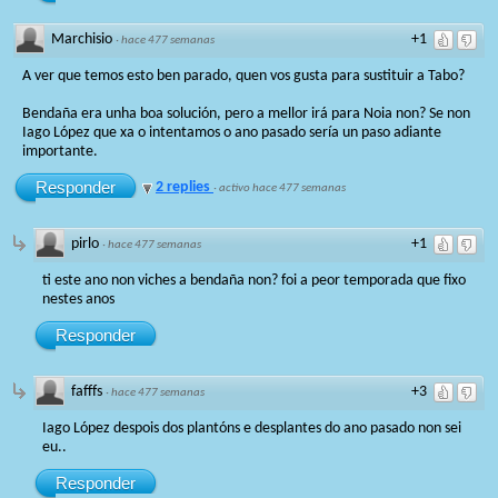
Marchisio
+1
·
hace 477 semanas
A ver que temos esto ben parado, quen vos gusta para sustituir a Tabo?
Bendaña era unha boa solución, pero a mellor irá para Noia non? Se non
Iago López que xa o intentamos o ano pasado sería un paso adiante
importante.
Responder
2 replies
·
activo hace 477 semanas
pirlo
+1
·
hace 477 semanas
ti este ano non viches a bendaña non? foi a peor temporada que fixo
nestes anos
Responder
fafffs
+3
·
hace 477 semanas
Iago López despois dos plantóns e desplantes do ano pasado non sei
eu..
Responder