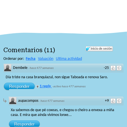
Comentarios
(
11
)
Inicio de sesión
Ordenar por:
Fecha
Valuación
Ultima actividad
Dembele
-25
·
hace 477 semanas
Día triste na casa branquiazul, non sigue Taboada e renova Saro.
Responder
1 reply
·
activo hace 477 semanas
aupacompos
+9
·
hace 477 semanas
Xa sabemos de que pé coxeas, e chegou o cheiro a envexa a miña
casa. E mira que aínda vivimos lonxe...
Responder