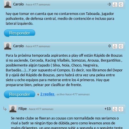
Carolo
-3
·
hace 477 semanas
hay que tomar en cuenta que no contaremos con Taboada, jugador
polivalente, de defensa central, medio de contención e incluso para
lateral izquierdo.
Responder
Carolo
0
·
hace 477 semanas
Para la próxima temporada aspirantes a play off están Rápido de Bouzas
si no asciende, Cerceda, Racing Vilalbés, Somozas, Arousa, Bergantiños ,
posiblemente algún tapado ( Silva, Noia, Choco, Negreira,
Barbadás...)...Y por supuesto el Compos. Es decir, nos libramos del Depor
B y ojalá del Rápido de Bouzas, pero habrá otra vez una pelea entre
siete u ocho equipos para meterse entre los 4 primeros. Hay que
prepararse bien, pelear por clasificar de frente.
Responder
2 replies
·
activo hace 477 semanas
Filipe
+13
·
hace 477 semanas
Se neste clube se fixeran as cousas con normalidade nos seríamos o
rival a batir se ningún tipo de dúbida,pero como levamos anos de
malos dirixentes, un ano queremos subir a segunda e o seguinte teste