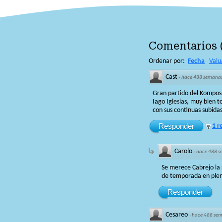
Comentarios
Ordenar por:
Fecha
Valu
Cast
·
hace 488 semana
Gran partido del Kompos 
Iago Iglesias, muy bien t
con sus continuas subida
Responder
1 r
Carolo
·
hace 488 
Se merece Cabrejo la r
de temporada en plena
Responder
Cesareo
·
hace 488 se