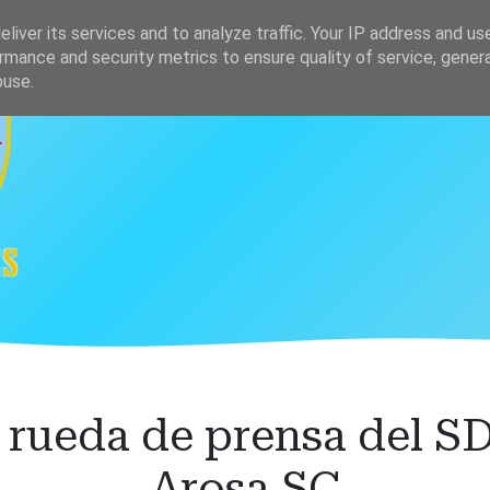
s
Clasificación
liver its services and to analyze traffic. Your IP address and us
rmance and security metrics to ensure quality of service, gene
buse.
rueda de prensa del S
Arosa SC