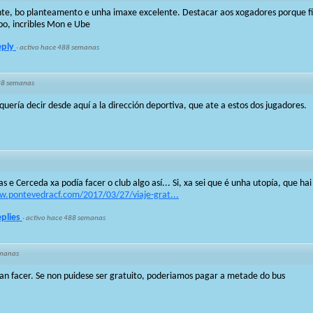
nte, bo planteamento e unha imaxe excelente. Destacar aos xogadores porque fi
po, incribles Mon e Ube
eply
·
activo hace 488 semanas
88 semanas
quería decir desde aquí a la dirección deportiva, que ate a estos dos jugadores.
s e Cerceda xa podía facer o club algo así... Si, xa sei que é unha utopía, que h
w.pontevedracf.com/2017/03/27/viaje-grat...
eplies
·
activo hace 488 semanas
emanas
erían facer. Se non puidese ser gratuito, poderiamos pagar a metade do bus