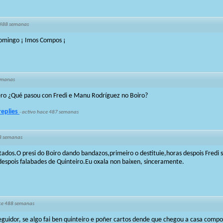
 488 semanas
 domingo ¡ Imos Compos ¡
emanas
ero ¿Qué pasou con Fredi e Manu Rodríguez no Boiro?
replies
·
activo hace 487 semanas
8 semanas
dos.O presi do Boiro dando bandazos,primeiro o destituie,horas despois Fredi 
espois falabades de Quinteiro.Eu oxala non baixen, sinceramente.
ce 488 semanas
eguidor, se algo fai ben quinteiro e poñer cartos dende que chegou a casa compo