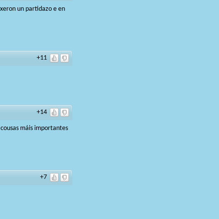
xeron un partidazo e en
+11
+14
ai cousas máis importantes
+7