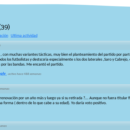
(
39
)
ación
Ultima actividad
s
, con muchas variantes tácticas, muy bien el planteamiento del partido por par
odos los futbolistas y destscsria especialmente s los dos laterales ,Saro y Cabrej
s por las bandas. Me encantó el partido.
eply
·
activo hace 488 semanas
semanas
enovación por un año más y luego ya si su retirada ?... Aunque no fuera titular fij
 forma ( dentro de lo que cabe a su edad). Yo daría voto positivo.
manas