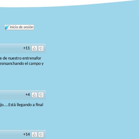
Inicio de sesión
+11
te de nuestro entrenafor
o, esnsanchando el campo y
+4
o....Está llegando a final
+14