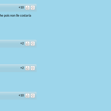
+10
e pois non lle costaría
+2
+2
+10