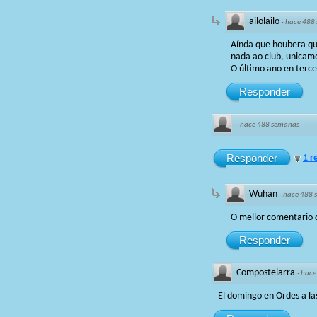
ailolailo
·
hace 488
Aínda que houbera que
nada ao club, unicame
O último ano en terc
Responder
·
hace 488 semanas
Responder
1 r
Wuhan
·
hace 488 
O mellor comentario 
Responder
Compostelarra
·
hace
El domingo en Ordes a la