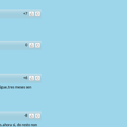
+7
0
+6
sigue,tres meses sen
-8
s.ahora si, do resto non