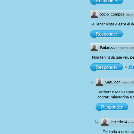
Responder
Socio_Compos
·
hace
A llenar Vista Alegre el
Responder
Pailaroco
·
hace 488 s
Non ten nada que ver, p
Responder
15 
Seguidor
·
hace 48
Herbert e Manu aparta
cobrar; mimadriña e d
Responder
lestedo14
·
ha
Tes toda a razon s