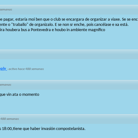
 semanas
 pagar, estaría moi ben que o club se encargara de organizar a viaxe. Se se ench
nte o "traballo" de organizalo. E se non sr enche, pois cancélase e xa está.
eira houbera bus a Pontevedra e houbo in ambiente magnífico
eply
·
activo hace 488 semanas
semanas
que vin ata o momento
 488 semanas
s 18:00,tiene que haber invasión compostelanista.