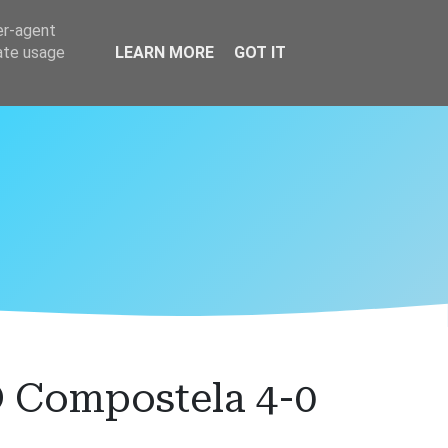
er-agent
rate usage
LEARN MORE
GOT IT
D Compostela 4-0