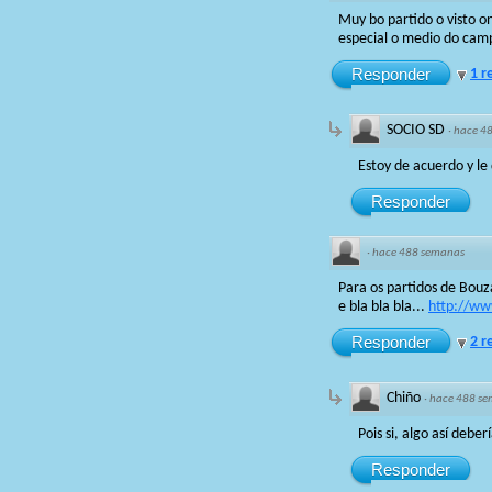
Muy bo partido o visto o
especial o medio do cam
Responder
1 r
SOCIO SD
·
hace 4
Estoy de acuerdo y le 
Responder
·
hace 488 semanas
Para os partidos de Bouza
e bla bla bla...
http://ww
Responder
2 r
Chiño
·
hace 488 s
Pois si, algo así deb
Responder