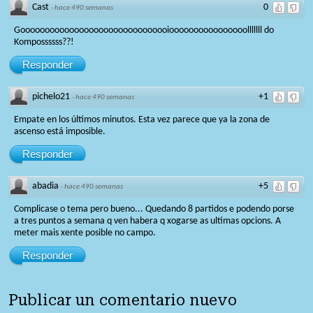
Cast
0
·
hace 490 semanas
Gooooooooooooooooooooooooooooooioooooooooooooooolllllll do
Kompossssss??!
Responder
pichelo21
+1
·
hace 490 semanas
Empate en los últimos minutos. Esta vez parece que ya la zona de
ascenso está imposible.
Responder
abadia
+5
·
hace 490 semanas
Complicase o tema pero bueno... Quedando 8 partidos e podendo porse
a tres puntos a semana q ven habera q xogarse as ultimas opcions. A
meter mais xente posible no campo.
Responder
Publicar un comentario nuevo