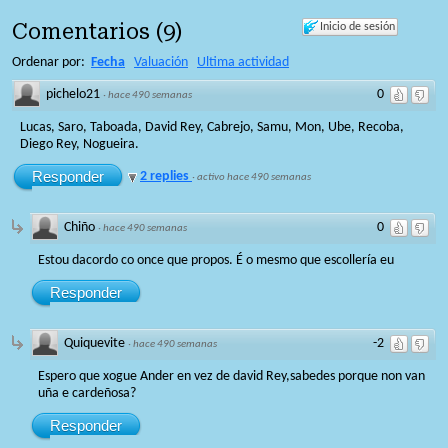
Comentarios
(
9
)
Inicio de sesión
Ordenar por:
Fecha
Valuación
Ultima actividad
pichelo21
0
·
hace 490 semanas
Lucas, Saro, Taboada, David Rey, Cabrejo, Samu, Mon, Ube, Recoba,
Diego Rey, Nogueira.
Responder
2 replies
·
activo hace 490 semanas
Chiño
0
·
hace 490 semanas
Estou dacordo co once que propos. É o mesmo que escollería eu
Responder
Quiquevite
-2
·
hace 490 semanas
Espero que xogue Ander en vez de david Rey,sabedes porque non van
uña e cardeñosa?
Responder