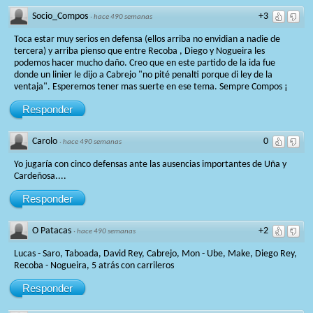
Socio_Compos
+3
·
hace 490 semanas
Toca estar muy serios en defensa (ellos arriba no envidian a nadie de
tercera) y arriba pienso que entre Recoba , Diego y Nogueira les
podemos hacer mucho daño. Creo que en este partido de la ida fue
donde un linier le dijo a Cabrejo "no pité penalti porque di ley de la
ventaja". Esperemos tener mas suerte en ese tema. Sempre Compos ¡
Responder
Carolo
0
·
hace 490 semanas
Yo jugaría con cinco defensas ante las ausencias importantes de Uña y
Cardeñosa....
Responder
O Patacas
+2
·
hace 490 semanas
Lucas - Saro, Taboada, David Rey, Cabrejo, Mon - Ube, Make, Diego Rey,
Recoba - Nogueira, 5 atrás con carrileros
Responder