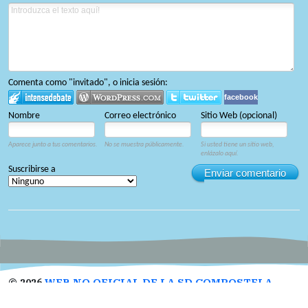
Comenta como "invitado", o inicia sesión:
facebook
Nombre
Correo electrónico
Sitio Web (opcional)
Aparece junto a tus comentarios.
No se muestra públicamente.
Si usted tiene un sitio web,
enlázalo aquí.
Suscribirse a
Enviar comentario
©
2026
WEB NO OFICIAL DE LA SD COMPOSTELA