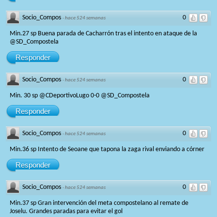
Socio_Compos
0
·
hace 524 semanas
Min.27 sp Buena parada de Cacharrón tras el intento en ataque de la
@SD_Compostela
Responder
Socio_Compos
0
·
hace 524 semanas
Min. 30 sp @CDeportivoLugo 0-0 @SD_Compostela
Responder
Socio_Compos
0
·
hace 524 semanas
Min.36 sp Intento de Seoane que tapona la zaga rival enviando a córner
Responder
Socio_Compos
0
·
hace 524 semanas
Min.37 sp Gran intervención del meta compostelano al remate de
Joselu. Grandes paradas para evitar el gol