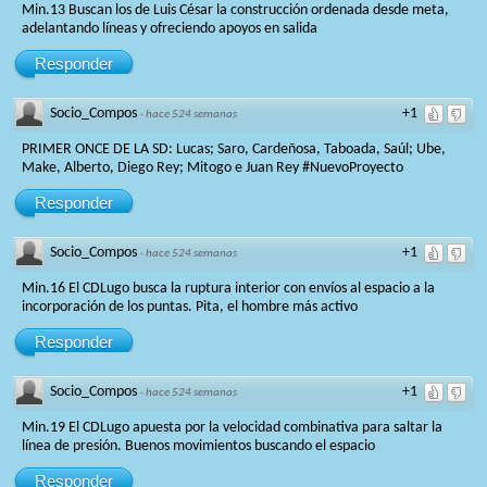
Min.13 Buscan los de Luis César la construcción ordenada desde meta,
adelantando líneas y ofreciendo apoyos en salida
Responder
Socio_Compos
+1
·
hace 524 semanas
PRIMER ONCE DE LA SD: Lucas; Saro, Cardeñosa, Taboada, Saúl; Ube,
Make, Alberto, Diego Rey; Mitogo e Juan Rey #NuevoProyecto
Responder
Socio_Compos
+1
·
hace 524 semanas
Min.16 El CDLugo busca la ruptura interior con envíos al espacio a la
incorporación de los puntas. Pita, el hombre más activo
Responder
Socio_Compos
+1
·
hace 524 semanas
Min.19 El CDLugo apuesta por la velocidad combinativa para saltar la
línea de presión. Buenos movimientos buscando el espacio
Responder