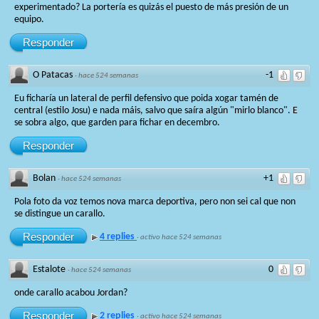
experimentado? La portería es quizás el puesto de más presión de un
equipo.
Responder
O Patacas
-1
·
hace 524 semanas
Eu ficharía un lateral de perfil defensivo que poida xogar tamén de
central (estilo Josu) e nada máis, salvo que saíra algún "mirlo blanco". E
se sobra algo, que garden para fichar en decembro.
Responder
Bolan
+1
·
hace 524 semanas
Pola foto da voz temos nova marca deportiva, pero non sei cal que non
se distingue un carallo.
Responder
4 replies
·
activo hace 524 semanas
Estalote
0
·
hace 524 semanas
onde carallo acabou Jordan?
Responder
2 replies
·
activo hace 524 semanas