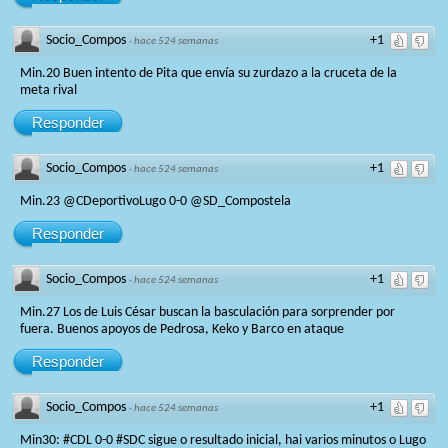
Socio_Compos
+1
·
hace 524 semanas
Min.20 Buen intento de Pita que envía su zurdazo a la cruceta de la
meta rival
Responder
Socio_Compos
+1
·
hace 524 semanas
Min.23 @CDeportivoLugo 0-0 @SD_Compostela
Responder
Socio_Compos
+1
·
hace 524 semanas
Min.27 Los de Luis César buscan la basculación para sorprender por
fuera. Buenos apoyos de Pedrosa, Keko y Barco en ataque
Responder
Socio_Compos
+1
·
hace 524 semanas
Min30: #CDL 0-0 #SDC sigue o resultado inicial, hai varios minutos o Lugo