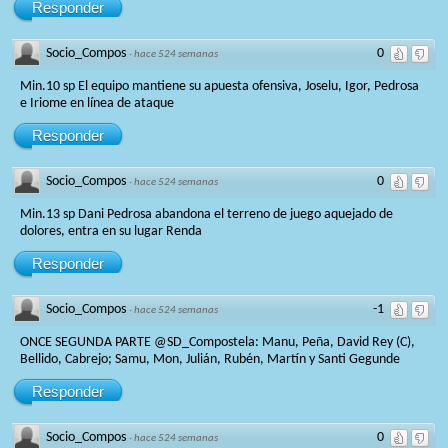
Responder
Socio_Compos
0
·
hace 524 semanas
Min.10 sp El equipo mantiene su apuesta ofensiva, Joselu, Igor, Pedrosa
e Iriome en línea de ataque
Responder
Socio_Compos
0
·
hace 524 semanas
Min.13 sp Dani Pedrosa abandona el terreno de juego aquejado de
dolores, entra en su lugar Renda
Responder
Socio_Compos
-1
·
hace 524 semanas
ONCE SEGUNDA PARTE @SD_Compostela: Manu, Peña, David Rey (C),
Bellido, Cabrejo; Samu, Mon, Julián, Rubén, Martín y Santi Gegunde
Responder
Socio_Compos
0
·
hace 524 semanas