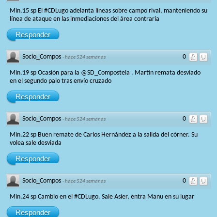
Min.15 sp El #CDLugo adelanta líneas sobre campo rival, manteniendo su
línea de ataque en las inmediaciones del área contraria
Responder
Socio_Compos
0
·
hace 524 semanas
Min.19 sp Ocasión para la @SD_Compostela . Martín remata desviado
en el segundo palo tras envío cruzado
Responder
Socio_Compos
0
·
hace 524 semanas
Min.22 sp Buen remate de Carlos Hernández a la salida del córner. Su
volea sale desviada
Responder
Socio_Compos
0
·
hace 524 semanas
Min.24 sp Cambio en el #CDLugo. Sale Asier, entra Manu en su lugar
Responder