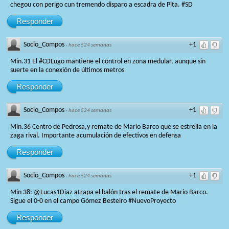
chegou con perigo cun tremendo disparo a escadra de Pita. #SD
Responder
Socio_Compos
+1
·
hace 524 semanas
Min.31 El #CDLugo mantiene el control en zona medular, aunque sin
suerte en la conexión de últimos metros
Responder
Socio_Compos
+1
·
hace 524 semanas
Min.36 Centro de Pedrosa,y remate de Mario Barco que se estrella en la
zaga rival. Importante acumulación de efectivos en defensa
Responder
Socio_Compos
+1
·
hace 524 semanas
Min 38: @Lucas1Diaz atrapa el balón tras el remate de Mario Barco.
Sigue el 0-0 en el campo Gómez Besteiro #NuevoProyecto
Responder