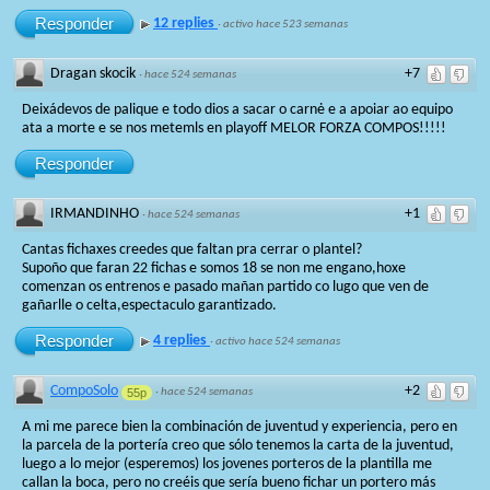
Responder
12 replies
·
activo hace 523 semanas
Dragan skocik
+7
·
hace 524 semanas
Deixádevos de palique e todo dios a sacar o carnė e a apoiar ao equipo
ata a morte e se nos metemls en playoff MELOR FORZA COMPOS!!!!!
Responder
IRMANDINHO
+1
·
hace 524 semanas
Cantas fichaxes creedes que faltan pra cerrar o plantel?
Supoño que faran 22 fichas e somos 18 se non me engano,hoxe
comenzan os entrenos e pasado mañan partido co lugo que ven de
gañarlle o celta,espectaculo garantizado.
Responder
4 replies
·
activo hace 524 semanas
CompoSolo
+2
55p
·
hace 524 semanas
A mi me parece bien la combinación de juventud y experiencia, pero en
la parcela de la portería creo que sólo tenemos la carta de la juventud,
luego a lo mejor (esperemos) los jovenes porteros de la plantilla me
callan la boca, pero no creéis que sería bueno fichar un portero más