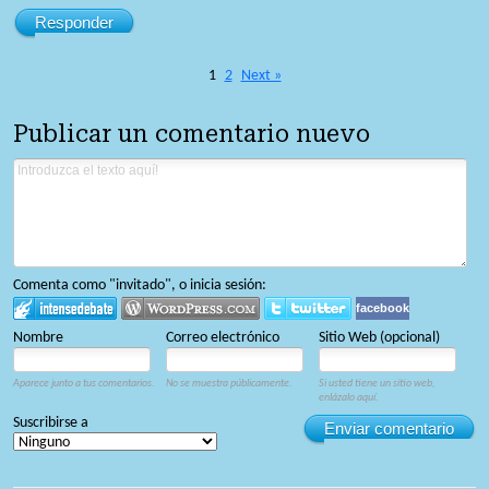
Responder
1
2
Next »
Publicar un comentario nuevo
Comenta como "invitado", o inicia sesión:
facebook
Nombre
Correo electrónico
Sitio Web (opcional)
Aparece junto a tus comentarios.
No se muestra públicamente.
Si usted tiene un sitio web,
enlázalo aquí.
Suscribirse a
Enviar comentario