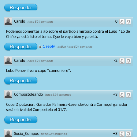
Responder
Carolo
0
·
hace 524 semanas
Podemos comentar algo sobre el partido amistoso contra el Lugo ? Lo de
Chiño ya está listo el tema. Que le vaya bien y ya está.
Responder
1 reply
·
activo hace 524 semanas
Carolo
-2
·
hace 524 semanas
Lubo Penev il vero capo "cannoniere".
Responder
Compostoleando
+3
·
hace 524 semanas
Copa Diputación: Ganador Palmeira-Lesende/contra Corme;el ganador
será el rival del Compostela el 31/7.
Responder
Socio_Compos
+3
·
hace 524 semanas