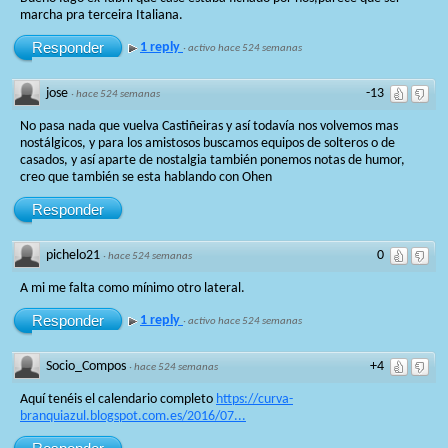
marcha pra terceira Italiana.
Responder
1 reply
·
activo hace 524 semanas
jose
-13
·
hace 524 semanas
No pasa nada que vuelva Castiñeiras y así todavía nos volvemos mas
nostálgicos, y para los amistosos buscamos equipos de solteros o de
casados, y así aparte de nostalgia también ponemos notas de humor,
creo que también se esta hablando con Ohen
Responder
pichelo21
0
·
hace 524 semanas
A mi me falta como mínimo otro lateral.
Responder
1 reply
·
activo hace 524 semanas
Socio_Compos
+4
·
hace 524 semanas
Aquí tenéis el calendario completo
https://curva-
branquiazul.blogspot.com.es/2016/07...