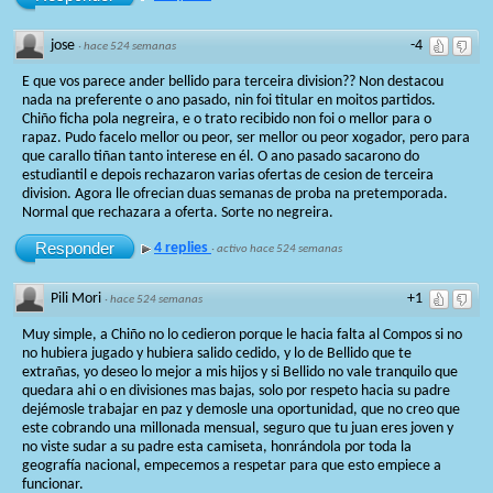
jose
-4
·
hace 524 semanas
E que vos parece ander bellido para terceira division?? Non destacou
nada na preferente o ano pasado, nin foi titular en moitos partidos.
Chiño ficha pola negreira, e o trato recibido non foi o mellor para o
rapaz. Pudo facelo mellor ou peor, ser mellor ou peor xogador, pero para
que carallo tiñan tanto interese en él. O ano pasado sacarono do
estudiantil e depois rechazaron varias ofertas de cesion de terceira
division. Agora lle ofrecian duas semanas de proba na pretemporada.
Normal que rechazara a oferta. Sorte no negreira.
Responder
4 replies
·
activo hace 524 semanas
Pili Mori
+1
·
hace 524 semanas
Muy simple, a Chiño no lo cedieron porque le hacia falta al Compos si no
no hubiera jugado y hubiera salido cedido, y lo de Bellido que te
extrañas, yo deseo lo mejor a mis hijos y si Bellido no vale tranquilo que
quedara ahi o en divisiones mas bajas, solo por respeto hacia su padre
dejémosle trabajar en paz y demosle una oportunidad, que no creo que
este cobrando una millonada mensual, seguro que tu juan eres joven y
no viste sudar a su padre esta camiseta, honrándola por toda la
geografía nacional, empecemos a respetar para que esto empiece a
funcionar.