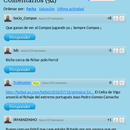
Comentarios
(
92
)
Ordenar por:
Fecha
Valuación
Ultima actividad
Socio_Compos
+8
·
hace 524 semanas
Que ganas de ver al Compos jugando ya ¡ Sempre Compos ¡
Responder
Sdc
-5
·
hace 524 semanas
Bicho cerca de fichar polo Ferrol
Responder
TrolHunter
0
61p
·
hace 524 semanas
http://futbol.as.com/futbol/2016/07/16/primera/14...
El Celta de Vigo
anunció el fichaje del extremo portugués Joao Pedro Gomes Camacho
Responder
IRMANDINHO
+1
·
hace 524 semanas
Bueno Iago ex-fabril que case estaba fichado por nos,parece que ser