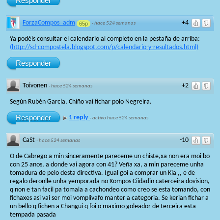
Responder
ForzaCompos_adm
+4
65p
·
hace 524 semanas
Ya podéis consultar el calendario al completo en la pestaña de arriba:
(http://sd-compostela.blogspot.com/p/calendario-y-resultados.html)
Responder
Toivonen
+2
·
hace 524 semanas
Según Rubén García, Chiño vai fichar polo Negreira.
Responder
1 reply
·
activo hace 524 semanas
CaSt
-10
·
hace 524 semanas
O de Cabrego a min sinceramente pareceme un chiste,xa non era moi bo
con 25 anos, a donde vai agora con 41? Veña xa, a min pareceme unha
tomadura de pelo desta directiva. Igual goi a comprar un Kia ,, e de
regalo deronlle unha yemporada no Kompos Ciidadin caterceira dovision,
q non e tan facil pa tomala a cachondeo como creo se esta tomando, con
fichaxes asi vai ser moi vomplivafo manter a categoria. Se kerian fichar a
un bello q fichen a Changui q foi o maximo goleador de terceira esta
tempada pasada