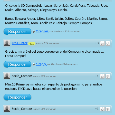
Once de la SD Compostela: Lucas, Saro, Saúl, Cardeñosa, Taboada, Ube,
Make, Alberto, Mitogo, Diego Rey y Juanin.
Banquillo para Ander, J.Rey, Santi, Julián, D.Rey, Cedrón, Martín, Samu,
Martín González, Mon, Abelleira e Cabrejo. Sempre Compos ¡
Responder
2 replies
·
activo hace 524 semanas
TrolHunter
+3
61p
·
hace 524 semanas
Gracias, miraré el del Lugo porque en el del Compos no dicen nada ...
Forza Kompos!
Responder
1 reply
·
activo hace 524 semanas
Socio_Compos
+1
·
hace 524 semanas
Min.10 Primeros minutos con reparto de protagonismo para ambos
equipos. El CDLugo busca el control de la posesión
Responder
Socio_Compos
+1
·
hace 524 semanas