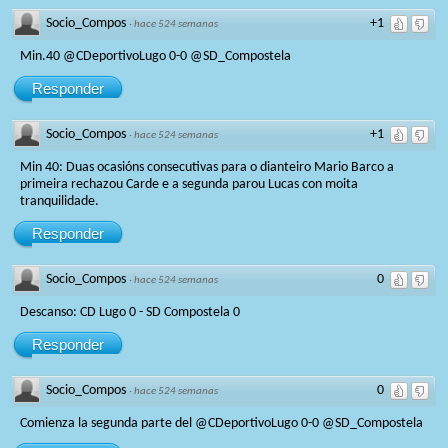
Socio_Compos
+1
·
hace 524 semanas
Min.40 @CDeportivoLugo 0-0 @SD_Compostela
Responder
Socio_Compos
+1
·
hace 524 semanas
Min 40: Duas ocasións consecutivas para o dianteiro Mario Barco a
primeira rechazou Carde e a segunda parou Lucas con moita
tranquilidade.
Responder
Socio_Compos
0
·
hace 524 semanas
Descanso: CD Lugo 0 - SD Compostela 0
Responder
Socio_Compos
0
·
hace 524 semanas
Comienza la segunda parte del @CDeportivoLugo 0-0 @SD_Compostela