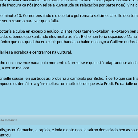
es. As liñas moi xuntas. Non parecía un filial e a nós estos equipos costanos. Se
 de frescura ca nós (non sei se a xuventude ou relaxación por parte nosa), viña 
o minuto 10. Corner ensaiado e o que fai o gol remata solísimo, case lle dou te
 ver o resumo para ver quen falla.
otaría a culpa en exceso ó equipo. Diante nosa tamen xogaban, e xogaron ben a
iado, sabendo que xuntando eles moito as liñas Bicho non tería espacios e Manu 
único que nos quedaba era subir por banda ou balón en longo a Guillem ou Jordan
rlles a noraboa e centrarnos na Cultural.
cho non convence nada polo momento. Non sei se é que está adaptandose aínda
 a ver se mellora.
nselle cousas, en partidos así probaría a cambialo por Bicho. É certo que con I
pouco os demáis e algúns melloraron moito desde que está Fredi. Eu daríalle u
546 semanas
disgustou Camacho, e rapido, e inda q onte non lle sairon demasiado ben as cou
entrou