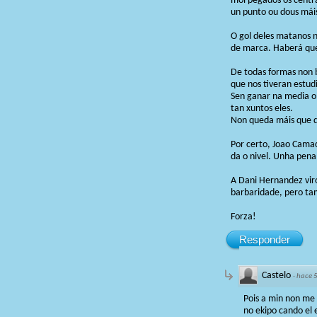
moi pegados ós central
un punto ou dous máis
O gol deles matanos n
de marca. Haberá que
De todas formas non b
que nos tiveran estud
Sen ganar na media o 
tan xuntos eles.
Non queda máis que da
Por certo, Joao Cama
da o nivel. Unha pena,
A Dani Hernandez viro
barbaridade, pero tam
Forza!
Responder
Castelo
·
hace 
Pois a min non me 
no ekipo cando el 