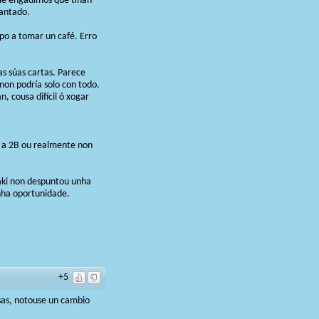
 lle engadimos que tiñan
cantado.
mpo a tomar un café. Erro
s súas cartas. Parece
non podría solo con todo.
, cousa difícil ó xogar
 a 2B ou realmente non
ñaki non despuntou unha
nha oportunidade.
+5
sas, notouse un cambio