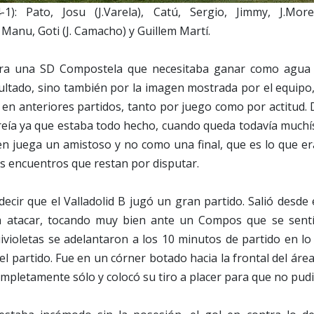
-1): Pato, Josu (J.Varela), Catú, Sergio, Jimmy, J.Mor
Manu, Goti (J. Camacho) y Guillem Martí.
ra una SD Compostela que necesitaba ganar como agua
ultado, sino también por la imagen mostrada por el equipo
 en anteriores partidos, tanto por juego como por actitud. 
creía ya que estaba todo hecho, cuando queda todavía muchí
 juega un amistoso y no como una final, que es lo que era
s encuentros que restan por disputar.
cir que el Valladolid B jugó un gran partido. Salió desde
 a atacar, tocando muy bien ante un Compos que se sentí
ivioletas se adelantaron a los 10 minutos de partido en l
el partido. Fue en un córner botado hacia la frontal del ár
completamente sólo y colocó su tiro a placer para que no pudi