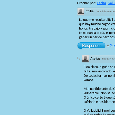
Ordenar por:
Fecha
Valu
Chiba
·
hace 546 seman
Lo que me resulta difícil
que hay mucho cagón este
honor, trabajo y sacrific
te peinan la oreja, esper
ganar un par de partidos
Responder
3 r
Asejias
·
hace 546 
Está claro, alguén se
falta, moi escorado) e
De todas formas non ll
vamos.
Mal partido onte do 
vulnerable. Non sei se
O único certo é que s
sufrindo e posibleme
O Valladolid B moi b