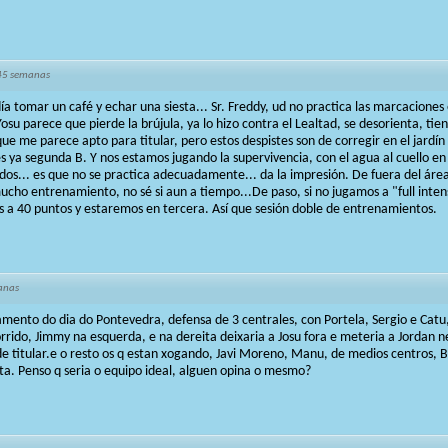
45 semanas
a tomar un café y echar una siesta... Sr. Freddy, ud no practica las marcaciones 
u parece que pierde la brújula, ya lo hizo contra el Lealtad, se desorienta, ti
ue me parece apto para titular, pero estos despistes son de corregir en el jardín 
 es ya segunda B. Y nos estamos jugando la supervivencia, con el agua al cuello e
llados... es que no se practica adecuadamente... da la impresión. De fuera del ár
 mucho entrenamiento, no sé si aun a tiempo...De paso, si no jugamos a "full int
s a 40 puntos y estaremos en tercera. Así que sesión doble de entrenamientos.
anas
mento do dia do Pontevedra, defensa de 3 centrales, con Portela, Sergio e Catu,
rrido, Jimmy na esquerda, e na dereita deixaria a Josu fora e meteria a Jordan n
e titular.e o resto os q estan xogando, Javi Moreno, Manu, de medios centros, Bi
ta. Penso q seria o equipo ideal, alguen opina o mesmo?