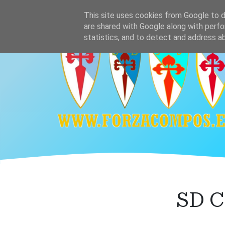
Ir
Home
Plantilla
Calendario y resultado
This site uses cookies from Google to de
al
are shared with Google along with perfo
contenido
statistics, and to detect and address a
principal
SD C