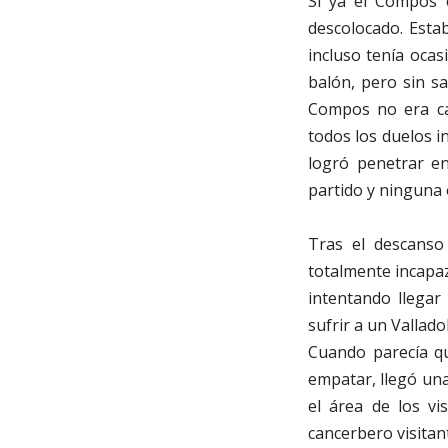
Si ya el Compos 
descolocado. Estab
incluso tenía oca
balón, pero sin sa
Compos no era ca
todos los duelos i
logró penetrar en
partido y ninguna e
Tras el descanso
totalmente incapaz
intentando llegar
sufrir a un Vallado
Cuando parecía qu
empatar, llegó una
el área de los vi
cancerbero visitan