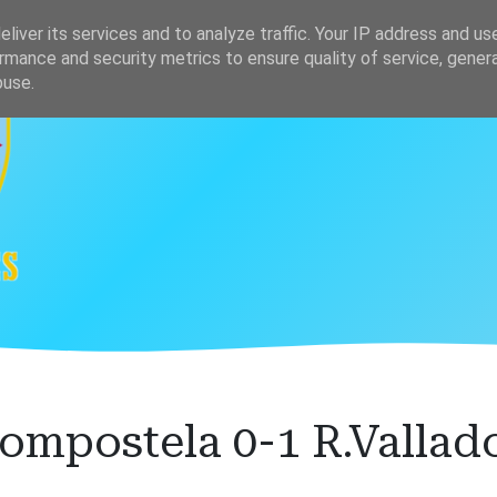
s
Clasificación
liver its services and to analyze traffic. Your IP address and us
rmance and security metrics to ensure quality of service, gene
buse.
ompostela 0-1 R.Vallado