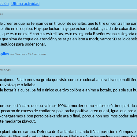
ación
Ultima actividad
as
 de creer es que no tengamos un tirador de penaltis, que lo tire un central me p
 año en el equipo. Hay que luchar, hay que echarle pelotas, nada de cobardías,
io, que esto no es 1ª con sus estrellitas, esto es segunda B señores una categoría
o que sirva de toque de atención y se salga en león a morir, vamos SD se lo debéis 
 seguidos para poder soñar.
eplies
·
activo hace 545 semanas
semanas
 acojonou. Falabamos na grada que visto como se colocaba para tiralo penalti Se
ra visto que o fallaba.
e botaría a culpa. Se foi o único que tivo collóns e animo a botalo, pois ole sus 
Compos, está claro que ou salimos 100% a morder como se fose o último partido
 pecaron de exceso de confianza pola racha positiva, creo que sí, igual que nos a 
ó chegaremos a bon porto pelexando ata o final, porque non nos imos poder salvar
nte mediante playout.
en plantado no campo. Defensa de 4 adiantada cando tiña a posesión o Compos e