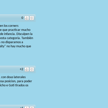
0
en los corners
ene que practicar mucho
de infancia. Disculpen la
n esta categoría. También
ea no disparamos a
ensity" no hay mucho que
+2
 con dous laterales
esa posicion, para poder
cho e Goti tirados os