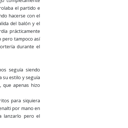
ejó completamente
rolaba el partido e
ndo hacerse con el
lida del balón y el
día prácticamente
to pero tampoco así
ortería durante el
pos seguía siendo
 su estilo y seguía
n, que apenas hizo
itos para siquiera
penalti por mano en
a lanzarlo pero el