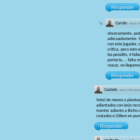
Responder
Carolo
·
hace 5
sinceramente, podí
adecuadamente. Yos
con este jugador, q
crítica, pero esto
los penaltis, 4 fa
portería.... falta
rascar, no llegamo
Responder
Castelo
·
hace 546 sem
Votei de menos o plantea
adiantados con larjo reco
manter adiante a Bicho d
costados e Gillem en pun
Responder