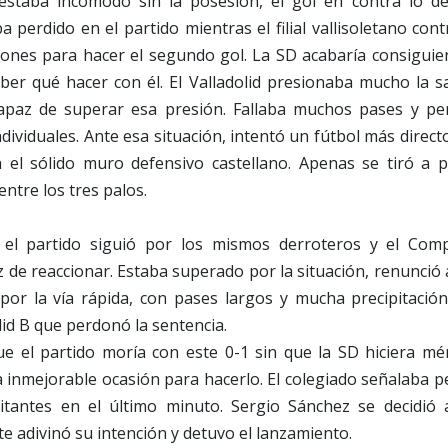
estaba incómodo sin la posesión, el gol en contra lo d
a perdido en el partido mientras el filial vallisoletano cont
siones para hacer el segundo gol. La SD acabaría consiguie
ber qué hacer con él. El Valladolid presionaba mucho la sa
paz de superar esa presión. Fallaba muchos pases y per
ndividuales. Ante esa situación, intentó un fútbol más direc
 el sólido muro defensivo castellano. Apenas se tiró a p
ntre los tres palos.
 el partido siguió por los mismos derroteros y el Com
 de reaccionar. Estaba superado por la situación, renunció a
 por la vía rápida, con pases largos y mucha precipitació
lid B que perdonó la sentencia.
e el partido moría con este 0-1 sin que la SD hiciera mér
 inmejorable ocasión para hacerlo. El colegiado señalaba 
sitantes en el último minuto. Sergio Sánchez se decidió 
te adivinó su intención y detuvo el lanzamiento.