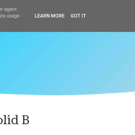
er-agent
rate usage
LEARN MORE
GOT IT
lid B