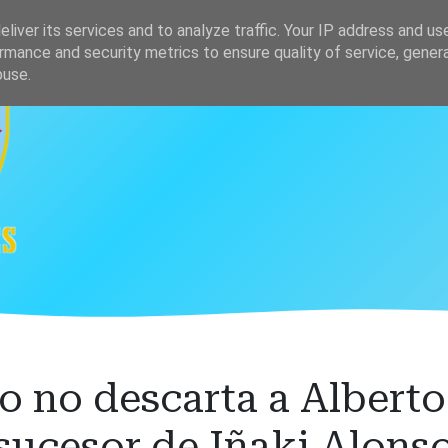
s
Clasificación
liver its services and to analyze traffic. Your IP address and us
rmance and security metrics to ensure quality of service, gene
buse.
o no descarta a Alber
sucesor de Iñaki Alons