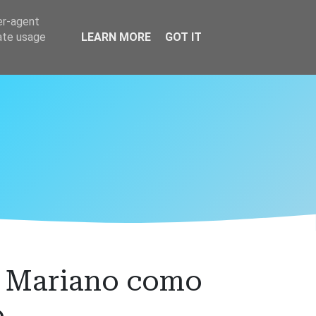
er-agent
rate usage
LEARN MORE
GOT IT
to Mariano como
o