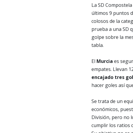
La SD Compostela 
últimos 9 puntos 
colosos de la cate
prueba a una SD qu
golpe sobre la mes
tabla.
El
Murcia
es segund
empates. Llevan 12
encajado tres go
hacer goles así qu
Se trata de un equ
económicos, puest
División, pero no
cumplir los ratios 