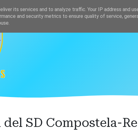
s
Clasificación
liver its services and to analyze traffic. Your IP address and us
rmance and security metrics to ensure quality of service, gene
buse.
a del SD Compostela-Re