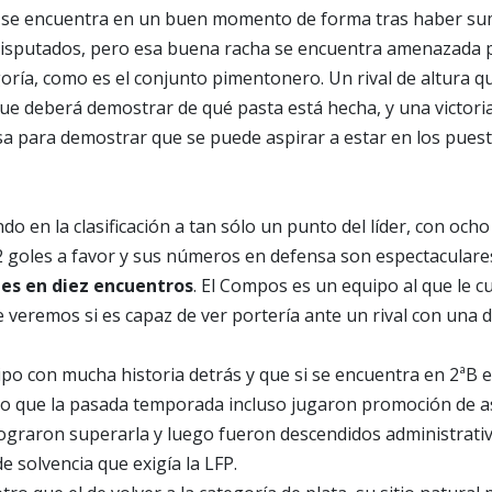
se encuentra en un buen momento de forma tras haber sum
disputados, pero esa buena racha se encuentra amenazada p
goría, como es el conjunto pimentonero. Un rival de altura 
e deberá demostrar de qué pasta está hecha, y una victoria
a para demostrar que se puede aspirar a estar en los puesto
o en la clasificación a tan sólo un punto del líder, con ocho 
 goles a favor y sus números en defensa son espectaculare
les en diez encuentros
. El Compos es un equipo al que le 
e veremos si es capaz de ver portería ante un rival con una 
ipo con mucha historia detrás y que si se encuentra en 2ªB 
o que la pasada temporada incluso jugaron promoción de a
 lograron superarla y luego fueron descendidos administrat
de solvencia que exigía la LFP.