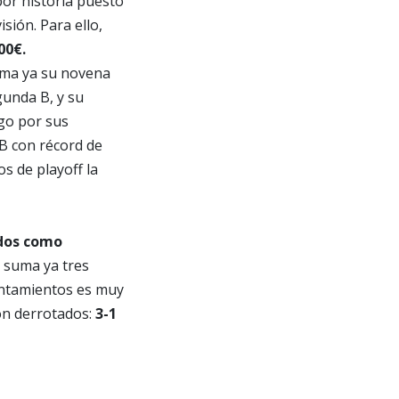
 por historia puesto
ión. Para ello,
00€.
uma ya su novena
unda B, y su
ego por sus
ªB con récord de
os de playoff la
dos como
 suma ya tres
rentamientos es muy
ron derrotados:
3-1