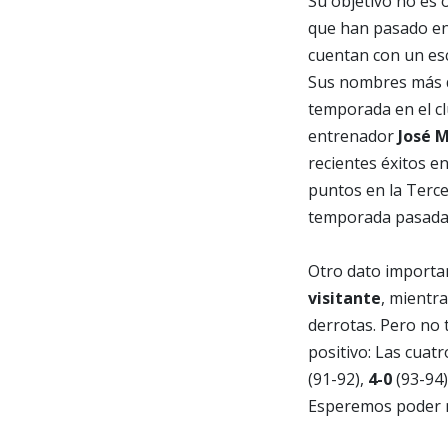
Su objetivo no es o
que han pasado en 
cuentan con un es
Sus nombres más d
temporada en el c
entrenador
José 
recientes éxitos e
puntos en la Tercer
temporada pasada c
Otro dato importan
visitante
, mientr
derrotas. Pero no 
positivo: Las cuatr
(91-92),
4-0
(93-94)
Esperemos poder m