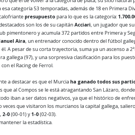
tro que el de volver a la categoría de plata, su sitio natural
esa categoría 53 temporadas, además de 18 en Primera Divis
calofriante
presupuesto
para lo que es la categoría:
1.700.0
estacados son los de su capitán
Acciari
, un jugador que s
lub pimentonero y acumula 372 partidos entre Primera y Seg
Manuel Aira
, un entrenador conocido dentro del fútbol gall
n él. A pesar de su corta trayectoria, suma ya un ascenso a 2
a gallega (97), y una sorpresiva clasificación para los puest
on el Racing de Ferrol.
te a destacar es que el Murcia
ha ganado todos sus parti
as que al Compos se le está atragantando San Lázaro, donde
todo iban a ser datos negativos, ya que el histórico de enf
o veces que visitaron los murcianos la capital gallega, salie
,
2-0
(00-01) y
1-0
(02-03).
antener la estadística.