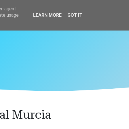
er-agent
rate usage
LEARN MORE
GOT IT
al Murcia