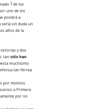
ado 7 de los
or uno de los
que pondrá a
 sería sin duda un
s altos de la
victorias y dos
s: tan
sólo han
cuesta muchísimo
defensa tan férrea.
es por motivos
scenso a Primera
ivamente por no