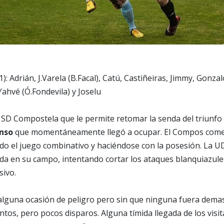
1): Adrián, J.Varela (B.Facal), Catú, Castiñeiras, Jimmy, Gonza
Yahvé (Ó.Fondevila) y Joselu
 SD Compostela que le permite retomar la senda del triunfo
nso
que momentáneamente llegó a ocupar. El Compos comenz
zando el juego combinativo y haciéndose con la posesión. La 
a en su campo, intentando cortar los ataques blanquiazule
sivo.
alguna ocasión de peligro pero sin que ninguna fuera demas
os, pero pocos disparos. Alguna tímida llegada de los visi