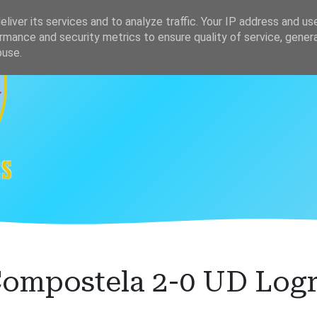
s
Clasificación
liver its services and to analyze traffic. Your IP address and us
rmance and security metrics to ensure quality of service, gene
buse.
ompostela 2-0 UD Log