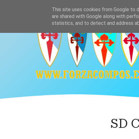
Ir
Home
Plantilla
Calendario y resultado
This site uses cookies from Google to de
al
are shared with Google along with perfo
contenido
statistics, and to detect and address a
principal
SD C