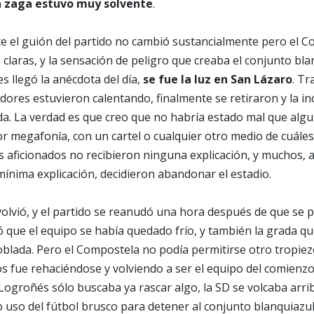
a zaga estuvo muy solvente
.
te el guión del partido no cambió sustancialmente pero el 
 claras, y la sensación de peligro que creaba el conjunto bla
s llegó la anécdota del día,
se fue la luz en San Lázaro
. T
adores estuvieron calentando, finalmente se retiraron y la i
da. La verdad es que creo que no habría estado mal que algu
r megafonía, con un cartel o cualquier otro medio de cuáles
os aficionados no recibieron ninguna explicación, y muchos, a
mínima explicación, decidieron abandonar el estadio.
 volvió, y el partido se reanudó una hora después de que se 
tó que el equipo se había quedado frío, y también la grada q
lada. Pero el Compostela no podía permitirse otro tropiez
s fue rehaciéndose y volviendo a ser el equipo del comienz
 Logroñés sólo buscaba ya rascar algo, la SD se volcaba arri
 uso del fútbol brusco para detener al conjunto blanquiazul y