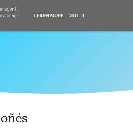
er-agent
rate usage
LEARN MORE
GOT IT
roñés