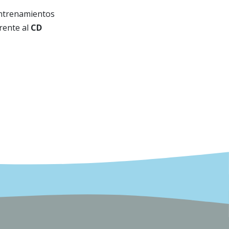
entrenamientos
frente al
CD