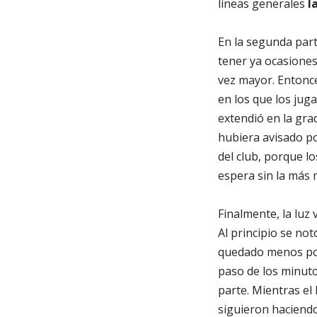
líneas generales
l
En la segunda par
tener ya ocasiones
vez mayor. Entonce
en los que los jug
extendió en la gra
hubiera avisado po
del club, porque l
espera sin la más 
Finalmente, la luz
Al principio se no
quedado menos pob
paso de los minuto
parte. Mientras el
siguieron haciendo