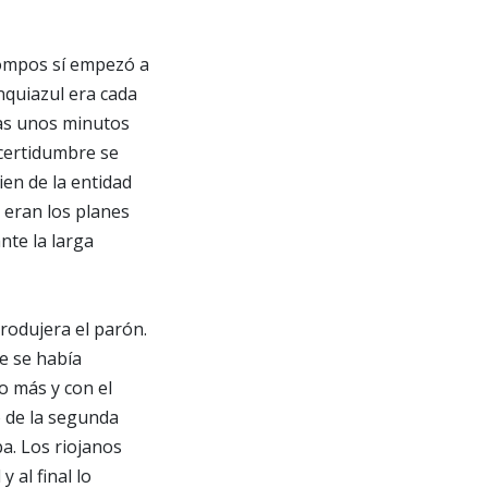
Compos sí empezó a
nquiazul era cada
ras unos minutos
ncertidumbre se
ien de la entidad
 eran los planes
nte la larga
produjera el parón.
ue se había
o más y con el
o de la segunda
ba. Los riojanos
 al final lo