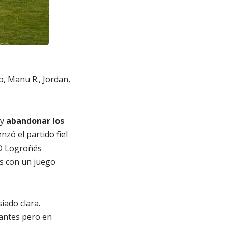
lo, Manu R., Jordan,
 y
abandonar los
ó el partido fiel
UD Logroñés
s con un juego
iado clara.
tantes pero en