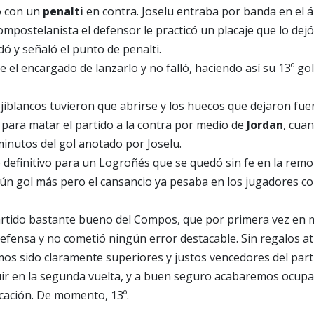
 con un
penalti
en contra. Joselu entraba por banda en el á
ompostelanista el defensor le practicó un placaje que lo dejó 
dó y señaló el punto de penalti.
e el encargado de lanzarlo y no falló, haciendo así su 13º gol
ojiblancos tuvieron que abrirse y los huecos que dejaron f
para matar el partido a la contra por medio de
Jordan
, cua
minutos del gol anotado por Joselu.
 definitivo para un Logroñés que se quedó sin fe en la rem
gún gol más pero el cansancio ya pesaba en los jugadores c
rtido bastante bueno del Compos, que por primera vez en 
efensa y no cometió ningún error destacable. Sin regalos atrá
mos sido claramente superiores y justos vencedores del partid
r en la segunda vuelta, y a buen seguro acabaremos ocup
icación. De momento, 13º.