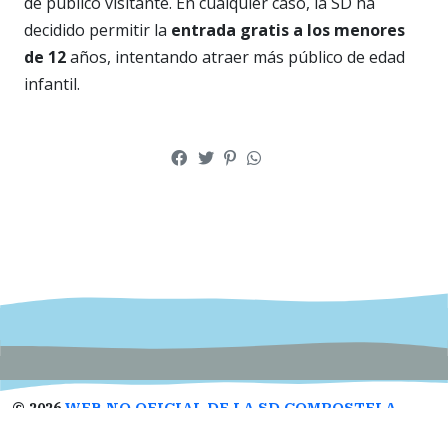
de público visitante. En cualquier caso, la SD ha
decidido permitir la
entrada gratis a los menores
de 12
años, intentando atraer más público de edad
infantil.
©
2026
WEB NO OFICIAL DE LA SD COMPOSTELA
Designed by
Open Themes
&
Nahuatl.mx
.