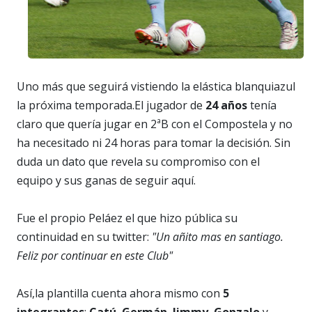
Uno más que seguirá vistiendo la elástica blanquiazul
la próxima temporada.El jugador de
24 años
tenía
claro que quería jugar en 2ªB con el Compostela y no
ha necesitado ni 24 horas para tomar la decisión. Sin
duda un dato que revela su compromiso con el
equipo y sus ganas de seguir aquí.
Fue el propio Peláez el que hizo pública su
continuidad en su twitter:
"Un añito mas en santiago.
Feliz por continuar en este Club"
Así,la plantilla cuenta ahora mismo con
5
integrantes
:
Catú
,
Germán
,
Jimmy
,
Gonzalo
y