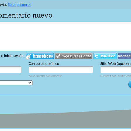
avía.
Sé el primero!
comentario nuevo
 inicia sesión:
faceboo
Correo electrónico
Sitio Web (opciona
No se muestra públicamente.
Si usted tiene un sitio web