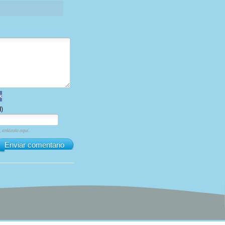
k
l)
, enlázalo aquí.
Enviar comentario