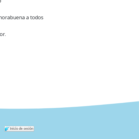
b
Enhorabuena a todos
or.
Inicio de sesión