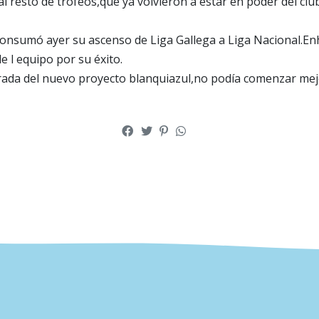
al resto de trofeos,que ya volvieron a estar en poder del clu
 consumó ayer su ascenso de Liga Gallega a Liga Nacional.
 l equipo por su éxito.
ada del nuevo proyecto blanquiazul,no podía comenzar mej