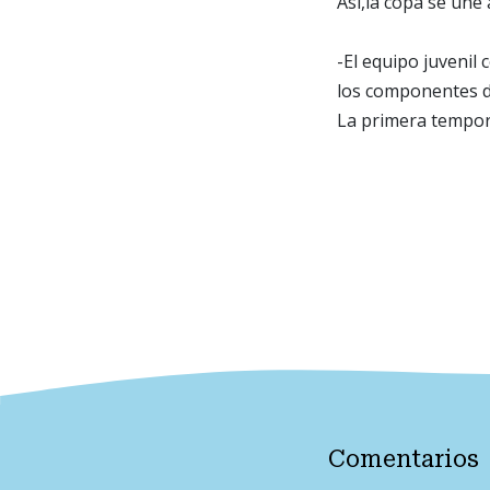
Así,la copa se une 
-El equipo juvenil
los componentes de
La primera tempor
Comentarios