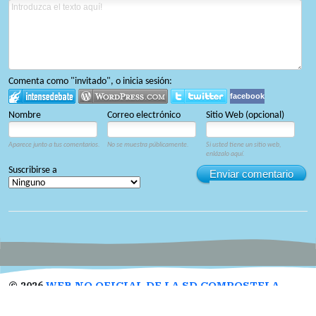
Comenta como "invitado", o inicia sesión:
facebook
Nombre
Correo electrónico
Sitio Web (opcional)
Aparece junto a tus comentarios.
No se muestra públicamente.
Si usted tiene un sitio web,
enlázalo aquí.
Suscribirse a
Enviar comentario
©
2026
WEB NO OFICIAL DE LA SD COMPOSTELA
Designed by
Open Themes
&
Nahuatl.mx
.