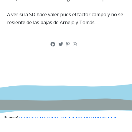
A ver si la SD hace valer pues el factor campo y no se
resiente de las bajas de Arnejo y Tomás.
©
2026
WEB NO OFICIAL DE LA SD COMPOSTELA
Designed by
Open Themes
&
Nahuatl.mx
.