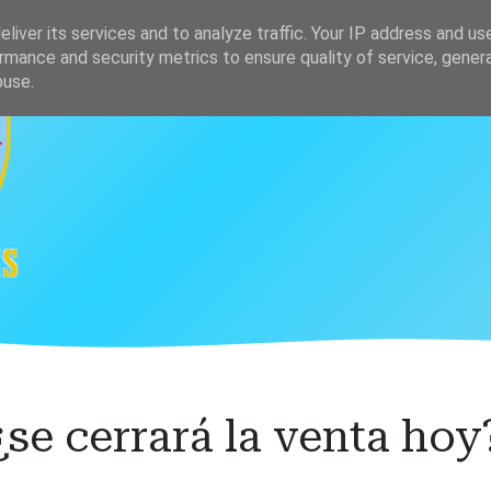
s
Clasificación
liver its services and to analyze traffic. Your IP address and us
rmance and security metrics to ensure quality of service, gene
buse.
¿se cerrará la venta hoy