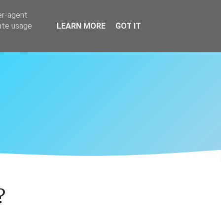
er-agent
rate usage
LEARN MORE
GOT IT
?