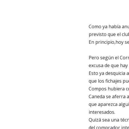
Como ya había anun
previsto que el cl
En principio,hoy se
Pero según el Corr
excusa de que hay 
Esto ya desquicia 
que los fichajes p
Compos hubiera co
Caneda se aferra a
que aparezca algui
interesados.
Quizá sea una técn
del comprador int