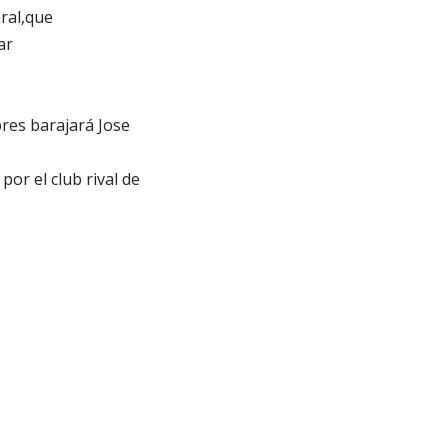
ral,que
ar
bres barajará Jose
or el club rival de