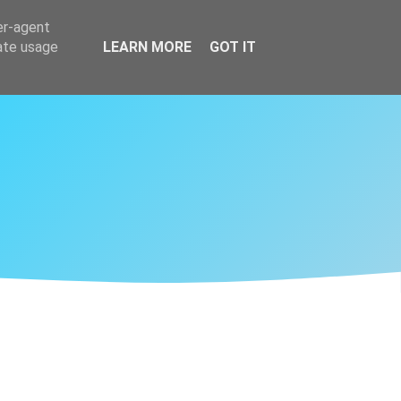
er-agent
rate usage
LEARN MORE
GOT IT