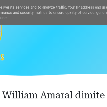
s
Clasificación
liver its services and to analyze traffic. Your IP address and us
rmance and security metrics to ensure quality of service, gene
buse.
William Amaral dimite