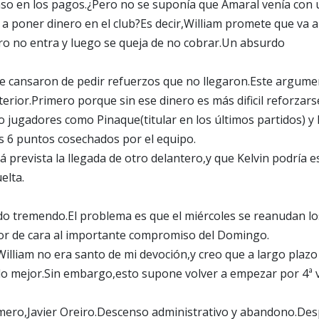
aso en los pagos.¿Pero no se suponía que Amaral venía con 
a poner dinero en el club?Es decir,William promete que va a
ero no entra y luego se queja de no cobrar.Un absurdo
e cansaron de pedir refuerzos que no llegaron.Este argume
terior.Primero porque sin ese dinero es más dificil reforzar
 jugadores como Pinaque(titular en los últimos partidos) y
os 6 puntos cosechados por el equipo.
 prevista la llegada de otro delantero,y que Kelvin podría e
elta.
do tremendo.El problema es que el miércoles se reanudan l
or de cara al importante compromiso del Domingo.
William no era santo de mi devoción,y creo que a largo plaz
lo mejor.Sin embargo,esto supone volver a empezar por 4ª v
mero,Javier Oreiro.Descenso administrativo y abandono.Des