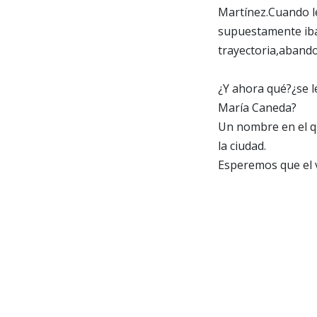
Martínez.Cuando le
supuestamente iba 
trayectoria,abando
¿Y ahora qué?¿se l
María Caneda?
Un nombre en el qu
la ciudad.
Esperemos que el v