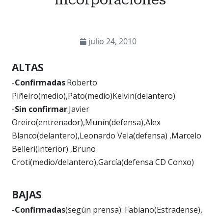
julio 24, 2010
ALTAS
-
Confirmadas
:Roberto
Piñeiro(medio),Pato(medio)Kelvin(delantero)
-
Sin confirmar
:Javier
Oreiro(entrenador),Munín(defensa),Alex
Blanco(delantero),Leonardo Vela(defensa) ,Marcelo
Belleri(interior) ,Bruno
Croti(medio/delantero),García(defensa CD Conxo)
BAJAS
-
Confirmadas
(según prensa): Fabiano(Estradense),