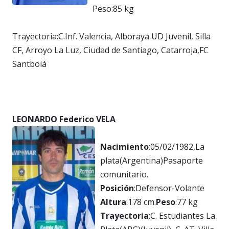
Peso:85 kg
Trayectoria:C.Inf. Valencia, Alboraya UD Juvenil, Silla
CF, Arroyo La Luz, Ciudad de Santiago, Catarroja,FC
Santboiá
LEONARDO Federico VELA
Nacimiento
:05/02/1982,La
plata(Argentina)Pasaporte
comunitario.
Posición
:Defensor-Volante
Altura
:178 cm.
Peso
:77 kg
Trayectoria
:C. Estudiantes La