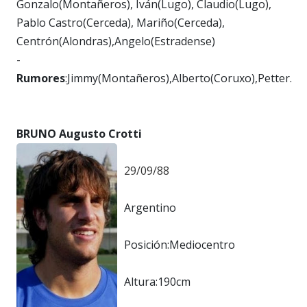
Gonzalo(Montañeros), Iván(Lugo), Claudio(Lugo),
Pablo Castro(Cerceda), Mariño(Cerceda),
Centrón(Alondras),Angelo(Estradense)
-
Rumores
:Jimmy(Montañeros),Alberto(Coruxo),Petter.
BRUNO Augusto Crotti
29/09/88
Argentino
Posición:Mediocentro
Altura:190cm