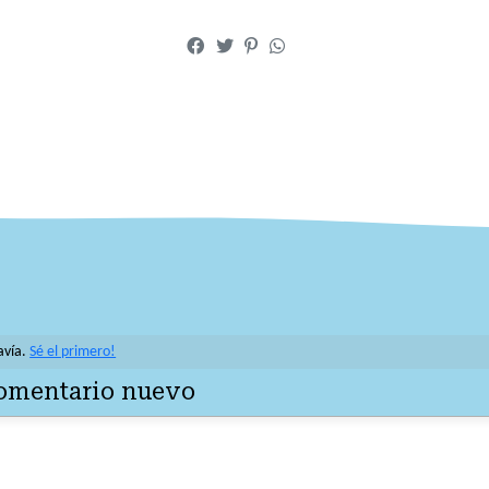
avía.
Sé el primero!
comentario nuevo