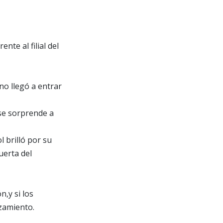
te al filial del
no llegó a entrar
 se sorprende a
 brilló por su
uerta del
,y si los
zamiento.