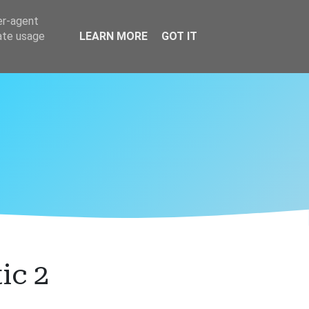
er-agent
rate usage
LEARN MORE
GOT IT
ic 2