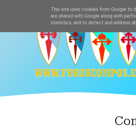
Ir
Home
Plantilla
Calendario y resultado
This site uses cookies from Google to de
al
are shared with Google along with perfo
contenido
statistics, and to detect and address a
principal
Com