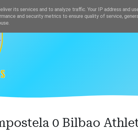
s
Clasificación
liver its services and to analyze traffic. Your IP address and us
rmance and security metrics to ensure quality of service, gene
buse.
postela 0 Bilbao Athlet