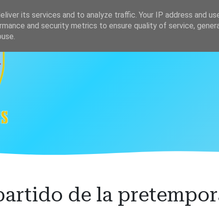
s
Clasificación
liver its services and to analyze traffic. Your IP address and us
rmance and security metrics to ensure quality of service, gene
buse.
partido de la pretempo