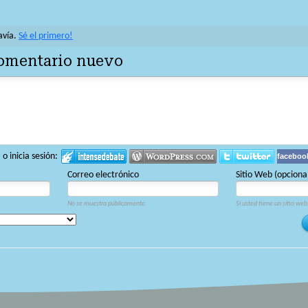
avía.
Sé el primero!
comentario nuevo
 inicia sesión:
faceboo
Correo electrónico
Sitio Web (opciona
No se muestra públicamente.
Si usted tiene un sitio web