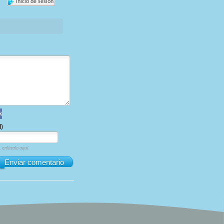
Inicio de sesión
k
l)
, enlázalo aquí.
Enviar comentario