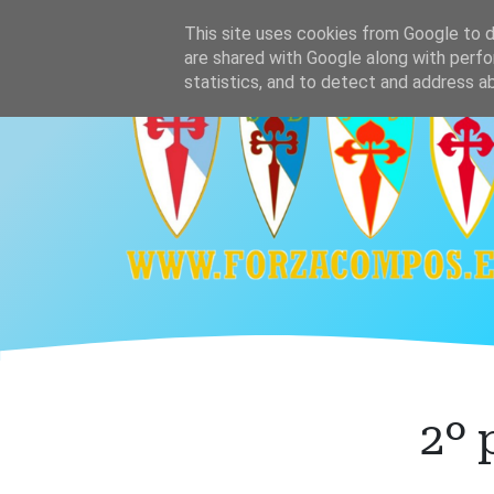
Ir
Home
Plantilla
Calendario y resultado
This site uses cookies from Google to de
al
are shared with Google along with perfo
contenido
statistics, and to detect and address a
principal
2º 