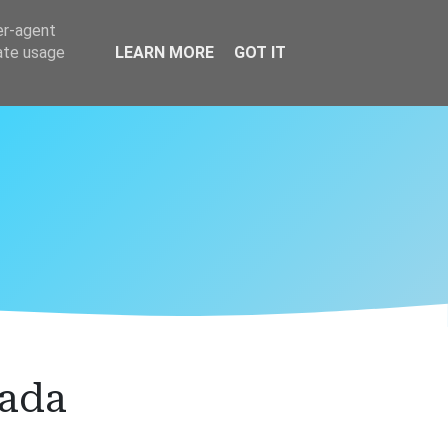
er-agent
rate usage
LEARN MORE
GOT IT
rada