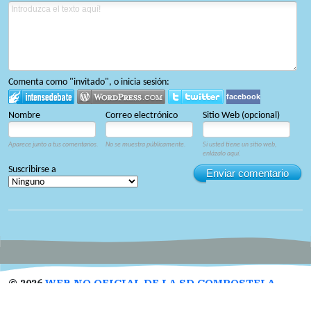
Comenta como "invitado", o inicia sesión:
facebook
Nombre
Correo electrónico
Sitio Web (opcional)
Aparece junto a tus comentarios.
No se muestra públicamente.
Si usted tiene un sitio web,
enlázalo aquí.
Suscribirse a
Enviar comentario
©
2026
WEB NO OFICIAL DE LA SD COMPOSTELA
Designed by
Open Themes
&
Nahuatl.mx
.