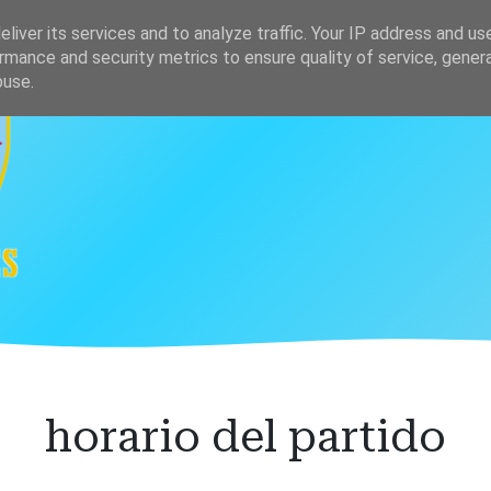
s
Clasificación
liver its services and to analyze traffic. Your IP address and us
rmance and security metrics to ensure quality of service, gene
buse.
horario del partido