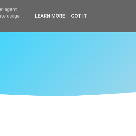
er-agent
rate usage
LEARN MORE
GOT IT