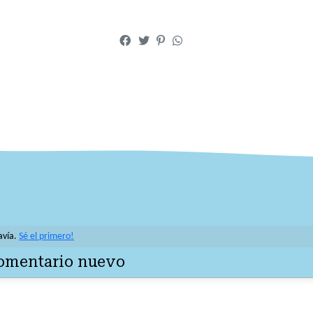
avía.
Sé el primero!
comentario nuevo